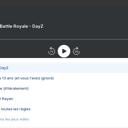
 Battle Royale - DayZ
 DayZ
 a 13 ans (et vous l'avez ignoré)
e (littéralement)
im Rayan
 toutes les règles
s les jeux vidéo