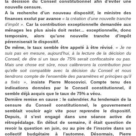
la décision du Conseil constitutionnel afin d’éviter une
nouvelle censure.
A la recherche d’un nouveau dispositif, le ministre des
finances exclut par avance
« la création d’une nouvelle tranche
d’impôt »
.
Car la contribution exceptionnelle demandée aux
ménages les plus aisés doit rester… exceptionnelle, donc
temporaire, alors qu’une nouvelle tranche d’impôt
pérenniserait le dispositif.
De même, le taux semble être appelé à être révisé
.
«
Je ne
suis pas en mesure, aujourd'hui, à la lecture de la décision du
Conseil, de dire si un taux de 75% serait confiscatoire ou pas.
Mais une chose est sûre, nous calibrerons la contribution pour
qu'elle soit compatible avec la décision du Conseil et nous
tiendrons compte de l'ensemble des paramètres et principes qu'il
a fixés »
,
insiste Pierre Moscovici. Compte tenu des
indications données par le Conseil constitutionnel, il
semble déjà acquis que le taux de 75% a vécu.
Dernière remise en cause : le calendrier. Au lendemain de la
censure du Conseil constitutionnel, le gouvernement
semblait vouloir agir vite pour reprendre le dispositif.
Depuis, il s’est engagé dans une séance active de
rétropédalage. En début de semaine, il était question de
revoir la question en juin, ou au pire de l’inscrire dans un
collectif budgétaire à l’automne. Désormais, Pierre