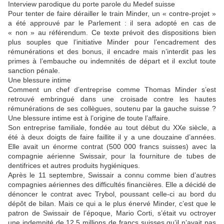
Interview parodique du porte parole du Medef suisse
Pour tenter de faire dérailler le train Minder, un « contre-projet »
a été approuvé par le Parlement : il sera adopté en cas de
« non » au référendum. Ce texte prévoit des dispositions bien
plus souples que l’initiative Minder pour l’encadrement des
rémunérations et des bonus, il encadre mais n’interdit pas les
primes à l’embauche ou indemnités de départ et il exclut toute
sanction pénale.
Une blessure intime
Comment un chef d’entreprise comme Thomas Minder s’est
retrouvé embringué dans une croisade contre les hautes
rémunérations de ses collègues, soutenu par la gauche suisse ?
Une blessure intime est à l’origine de toute l’affaire.
Son entreprise familiale, fondée au tout début du XXe siècle, a
été à deux doigts de faire faillite il y a une douzaine d’années.
Elle avait un énorme contrat (500 000 francs suisses) avec la
compagnie aérienne Swissair, pour la fourniture de tubes de
dentifrices et autres produits hygiéniques.
Après le 11 septembre, Swissair a connu comme bien d’autres
compagnies aériennes des difficultés financières. Elle a décidé de
dénoncer le contrat avec Trybol, poussant celle-ci au bord du
dépôt de bilan. Mais ce qui a le plus énervé Minder, c’est que le
patron de Swissair de l’époque, Mario Corti, s’était vu octroyer
une indemnité de 12,5 millions de francs suisses qu’il n’avait pas