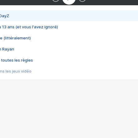
 DayZ
 a 13 ans (et vous l'avez ignoré)
e (littéralement)
im Rayan
 toutes les règles
s les jeux vidéo
us choquant de Rockstar ? - Le scandale BULLY
e plus moche de Steam
du RÊVE tourne au CAUCHEMAR
pendant 8 heures
it… à tort
umiliés par un jeu vidéo