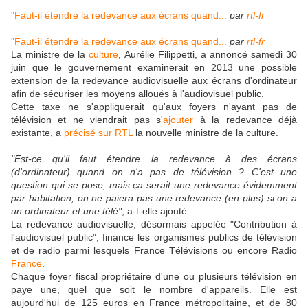
"Faut-il étendre la redevance aux écrans quand...
par
rtl-fr
"Faut-il étendre la redevance aux écrans quand...
par
rtl-fr
La ministre de la
culture
, Aurélie Filippetti, a annoncé samedi 30
juin que le gouvernement examinerait en 2013 une possible
extension de la redevance audiovisuelle aux écrans d'ordinateur
afin de sécuriser les moyens alloués à l'audiovisuel public.
Cette taxe ne s'appliquerait qu'aux foyers n'ayant pas de
télévision et ne viendrait pas s'
ajouter
à la redevance déjà
existante, a
précisé sur RTL
la nouvelle ministre de la culture.
"Est-ce qu'il faut étendre la redevance à des écrans
(d'ordinateur) quand on n'a pas de télévision ? C'est une
question qui se pose, mais ça serait une redevance évidemment
par habitation, on ne paiera pas une redevance (en plus) si on a
un ordinateur et une télé"
, a-t-elle ajouté.
La redevance audiovisuelle, désormais appelée "Contribution à
l'audiovisuel public", finance les organismes publics de télévision
et de radio parmi lesquels France Télévisions ou encore Radio
France
.
Chaque foyer fiscal propriétaire d'une ou plusieurs télévision en
paye une, quel que soit le nombre d'appareils. Elle est
aujourd'hui de 125 euros en France métropolitaine, et de 80