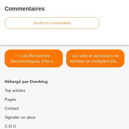
Commentaires
Ajouter un commentaire
< Les Rencontres
Les viols et agressions de
Déconnomiques d'Aix-en-
femmes se multiplient place
Provence du 6 au 8 juillet
Tahrir, au Caire >
2012
Hébergé par Overblog
Top articles
Pages
Contact
Signaler un abus
C.G.U.