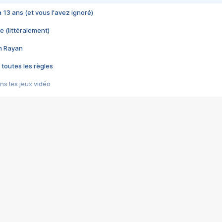
 a 13 ans (et vous l'avez ignoré)
e (littéralement)
im Rayan
 toutes les règles
s les jeux vidéo
us choquant de Rockstar ? - Le scandale BULLY
e plus moche de Steam
du RÊVE tourne au CAUCHEMAR
pendant 8 heures
it… à tort
umiliés par un jeu vidéo
ire - Final Fantasy 8