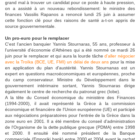
grand mal à trouver un candidat pour ce poste à haute pression,
on a assisté à un nouveau rebondissement: le ministre des
finances Vassilis Rapanos a renoncé lundi 25 juin à assumer
cette fonction clé pour des raisons de santé a-t-on appris de
source gouvernementale.
Un pro-euro pour le remplacer
C'est l'ancien banquier Yannis Stournaras, 55 ans, professeur à
l'université d'économie d'Athènes qui a été nommé ce mardi 26
juin pour le remplacer et qui aura la lourde tâche
d'aller négocier
avec la Troïka (BCE, UE, FMI) un délai de deux ans
pour la mise
en application du plan d'austérité. Yannis Stournanas est un
expert en questions macroéconomiques et européennes, proche
du camp conservateur. Ministre du Développement dans le
gouvernement intérimaire sortant, Yannis Stournaras dirige
également le centre de recherche du patronat grec (Iobe).
A la tête du Conseil économique du ministère des Finances
(1994-2000), il avait représenté la Grèce à la commission
économique et financière de l'Union européenne (UE) et participé
aux négociations préparatoires pour l'entrée de la Grèce dans la
zone euro en 2001. Il a été membre du conseil d'administration
de l'Organisme de la dette publique grecque (PDMA) entre 1998
et 2000. Il ensuité été nommé président de la Banque
commerciale (Emporiki bank) entre 2000 et 2004 avant le rachat