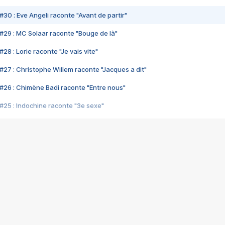
#30 : Eve Angeli raconte "Avant de partir"
#29 : MC Solaar raconte "Bouge de là"
28 : Lorie raconte "Je vais vite"
#27 : Christophe Willem raconte "Jacques a dit"
#26 : Chimène Badi raconte "Entre nous"
#25 : Indochine raconte "3e sexe"
#24 : Zaho raconte "C'est chelou"
#23 : Patrick Bruel raconte "Au café des délices"
#22 : Kyo raconte "Le chemin"
#21 : Nolwenn Leroy raconte "Cassé"
#20 : Patrick Hernandez raconte "Born to be alive"
#19 : Lorie raconte "Près de moi"