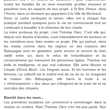
toutes les facettes de ce vivre ensemble qu’elles innovent et
peaufiner tous les aspects de leur projet, à St Bris Vineux, dans
l’Yonne, dans un domaine qui appartient à la Ville de Montreuil.
Dans ce cadre verdoyant et serein, elles ont à chaque fois
pratiqué pendant quelques jours la vie en communauté tout en
continuant à travailler à la rédaction de leur charte.
La mère porteuse du projet, c’est Thérèse Clerc. C’est elle qui,
depuis une dizaine d’années, court inlassablement les bureaux et
les ministères pour faire exister ce projet. Elle qui partout, dans
les media comme dans les régions où des maisons des
Babayagas sont en gestation, parle encore et encore du bien
vieillir entre soi, dans le refus de l’infantilisation et du
consumérisme qui menacent les personnes âgées. Thérèse est
belle et intelligente, et pas mal cabotine. Elle aime Mozart et
l’utopie d’Ernst Bloch. Les fringues aussi. Et les hommes et les
femmes. Le collectif est le maître-mot de sa vie et, en imaginant
la maison des Babayagas, elle barre la route à ce
« rétrécissement » des vieux qui s’éloignent de la vraie vie et ne
sont plus des citoyens.
Bientôt dans les murs…
Les premières locataires ont commencé à emménager dans la
maison en octobre. Mais Thérèse Clerc n’en fait pas partie. Non