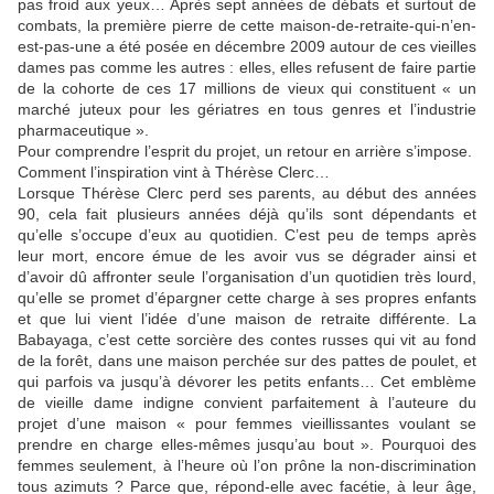
pas froid aux yeux… Après sept années de débats et surtout de
combats, la première pierre de cette maison-de-retraite-qui-n’en-
est-pas-une a été posée en décembre 2009 autour de ces vieilles
dames pas comme les autres : elles, elles refusent de faire partie
de la cohorte de ces 17 millions de vieux qui constituent « un
marché juteux pour les gériatres en tous genres et l’industrie
pharmaceutique ».
Pour comprendre l’esprit du projet, un retour en arrière s’impose.
Comment l’inspiration vint à Thérèse Clerc…
Lorsque Thérèse Clerc perd ses parents, au début des années
90, cela fait plusieurs années déjà qu’ils sont dépendants et
qu’elle s’occupe d’eux au quotidien. C’est peu de temps après
leur mort, encore émue de les avoir vus se dégrader ainsi et
d’avoir dû affronter seule l’organisation d’un quotidien très lourd,
qu’elle se promet d’épargner cette charge à ses propres enfants
et que lui vient l’idée d’une maison de retraite différente. La
Babayaga, c’est cette sorcière des contes russes qui vit au fond
de la forêt, dans une maison perchée sur des pattes de poulet, et
qui parfois va jusqu’à dévorer les petits enfants… Cet emblème
de vieille dame indigne convient parfaitement à l’auteure du
projet d’une maison « pour femmes vieillissantes voulant se
prendre en charge elles-mêmes jusqu’au bout ». Pourquoi des
femmes seulement, à l’heure où l’on prône la non-discrimination
tous azimuts ? Parce que, répond-elle avec facétie, à leur âge,