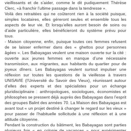
vieillissants et de s’aider, comme le dit pudiquement Thérèse
Clerc, «à franchir l’ultime passage dans la tendresse ».
Voilà des retraitées qui ne coûteront rien à la société puisque,
simples locataires, elles gèreront seules et ensemble tous les
aspects de leur vie. Et lorsqu’elles auront besoin de soins ou
d’aide particulière, elles bénéficieront du système prévu pour
tous.
- Maison citoyenne, enfin, puisque toutes ces femmes refusent
de se laisser enfermer dans des « ghettos pour personnes
âgées ». Les Babayagas veulent une maison ouverte sur la cité :
ouverte aux jeunes femmes en manque d’une nécessaire
transmission, aux migrantes, aux habitants du quartier pour de
joyeux dîners. Les Babayagas veulent surtout impulser une
réflexion sur toutes les questions de la vieillesse à travers
UNISAVIE (l’Université du Savoir des Vieux), réunissant autour
d’elles des experts et des spécialistes pour un échange
pluridisciplinaire : anthropologues, sociologues, économistes et
philosophes se pressent déjà auprès des Babayagas dans l’esprit
des groupes Balint des années 70. La Maison des Babayagas est
avant tout « un projet destiné à changer le regard sur les vieux »
pour passer de l’habituelle sollicitude à une réflexion et à une
attitude citoyenne.
Pendant la construction du bâtiment, les Babayagas sont parties
plusieurs fois « en colonie de vacances » pour expérimenter