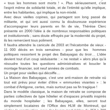
« tous les hommes sont morts ! ». Plus sérieusement, c’est
l’esprit même de solidarité totale, et de l’intimité qu’elle implique,
entre les habitantes, qui implique la non-mixité.
Avec deux vieilles copines, qui partagent son long passé de
militante, et qui ont aussi connu la douloureuse expérience
d’accompagner leurs parents en fin de vie, Thérèse Clerc
présente en 2000 l’idée à de nombreux responsables politiques
et institutionnels ; sans doute effrayés par la modernité du projet,
ils les remercient tous poliment.
Il faudra attendre la canicule de 2003 et l’hécatombe de vieux -
11 000 décès en trois semaines - pour que les hommes
politiques ressortent le projet des Babayagas du tiroir… L’idée
devient tout d’un coup séduisante : « ne restait » alors plus qu’à
résoudre toutes les questions administratives et boucler le
montage financier, soit neuf années de combats.
Un projet pour vieilles qui décoiffe…
La Maison des Babayagas, c’est une anti-maison de retraite où
tout est prévu pour éviter d’être « emmurées vivantes » : le
combat d’Antigone, certes, mais surtout pas sa fin tragique !
Dans le modèle classique, la maison de retraite se compose de
parties collectives de type hôtelier et d’espaces privatifs inspirés
du monde hospitalier ; les Babayagas, elles, seront tout
simplement locataires de l’Office des HLM de Montreuil, qui