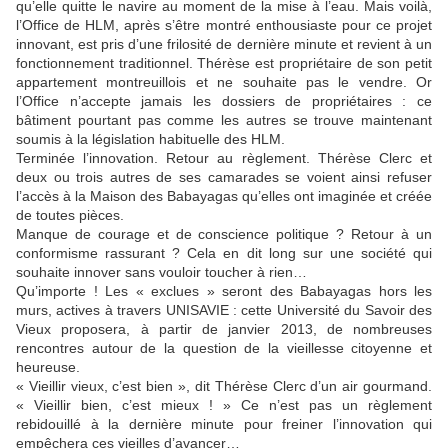
qu’elle quitte le navire au moment de la mise à l’eau. Mais voilà,
l’Office de HLM, après s’être montré enthousiaste pour ce projet
innovant, est pris d’une frilosité de dernière minute et revient à un
fonctionnement traditionnel. Thérèse est propriétaire de son petit
appartement montreuillois et ne souhaite pas le vendre. Or
l’Office n’accepte jamais les dossiers de propriétaires : ce
bâtiment pourtant pas comme les autres se trouve maintenant
soumis à la législation habituelle des HLM.
Terminée l’innovation. Retour au règlement. Thérèse Clerc et
deux ou trois autres de ses camarades se voient ainsi refuser
l’accès à la Maison des Babayagas qu’elles ont imaginée et créée
de toutes pièces.
Manque de courage et de conscience politique ? Retour à un
conformisme rassurant ? Cela en dit long sur une société qui
souhaite innover sans vouloir toucher à rien…
Qu’importe ! Les « exclues » seront des Babayagas hors les
murs, actives à travers UNISAVIE : cette Université du Savoir des
Vieux proposera, à partir de janvier 2013, de nombreuses
rencontres autour de la question de la vieillesse citoyenne et
heureuse.
« Vieillir vieux, c’est bien », dit Thérèse Clerc d’un air gourmand.
« Vieillir bien, c’est mieux ! » Ce n’est pas un règlement
rebidouillé à la dernière minute pour freiner l’innovation qui
empêchera ces vieilles d’avancer…