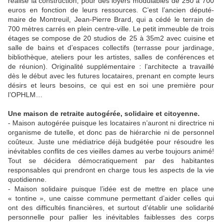
réalise la construction, pour des loyers modulables de 250 à 700
euros en fonction de leurs ressources. C’est l’ancien député-
maire de Montreuil, Jean-Pierre Brard, qui a cédé le terrain de
700 mètres carrés en plein centre-ville. Le petit immeuble de trois
étages se compose de 20 studios de 25 à 35m2 avec cuisine et
salle de bains et d’espaces collectifs (terrasse pour jardinage,
bibliothèque, ateliers pour les artistes, salles de conférences et
de réunion). Originalité supplémentaire : l’architecte a travaillé
dès le début avec les futures locataires, prenant en compte leurs
désirs et leurs besoins, ce qui est en soi une première pour
l’OPHLM…
Une maison de retraite autogérée, solidaire et citoyenne.
- Maison autogérée puisque les locataires n’auront ni directrice ni
organisme de tutelle, et donc pas de hiérarchie ni de personnel
coûteux. Juste une médiatrice déjà budgétée pour résoudre les
inévitables conflits de ces vieilles dames au verbe toujours animé!
Tout se décidera démocratiquement par des habitantes
responsables qui prendront en charge tous les aspects de la vie
quotidienne.
- Maison solidaire puisque l’idée est de mettre en place une
« tontine », une caisse commune permettant d’aider celles qui
ont des difficultés financières, et surtout d’établir une solidarité
personnelle pour pallier les inévitables faiblesses des corps