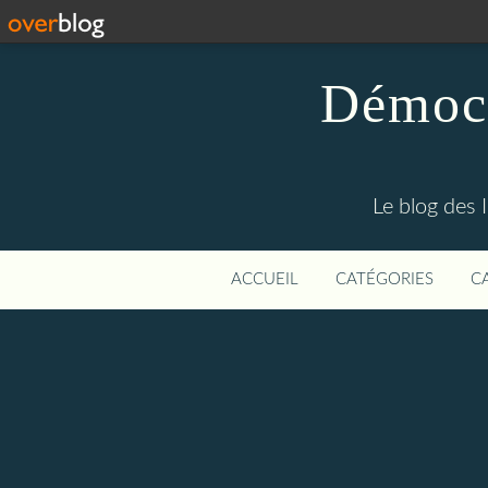
Démocr
Le blog des 
ACCUEIL
CATÉGORIES
C