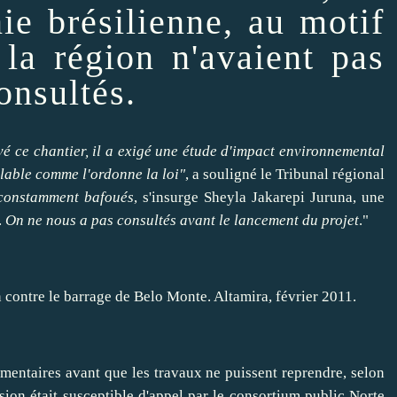
e brésilienne, au motif
 la région n'avaient pas
onsultés.
é ce chantier, il a exigé une étude d'impact environnemental
lable comme l'ordonne la loi"
, a souligné le Tribunal régional
 constamment bafoués
, s'insurge
Sheyla Jakarepi
Juruna, une
.
On ne nous a pas consultés avant le lancement du projet
."
ementaires avant que les travaux ne puissent
reprendre
, selon
sion était susceptible d'appel par le consortium public Norte