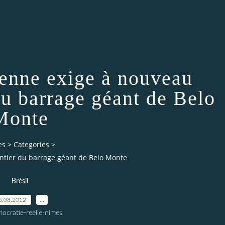
lienne exige à nouveau
 du barrage géant de Belo
Monte
es
>
Categories
>
hantier du barrage géant de Belo Monte
Brésil
5.08.2012
…
ocratie-reelle-nimes