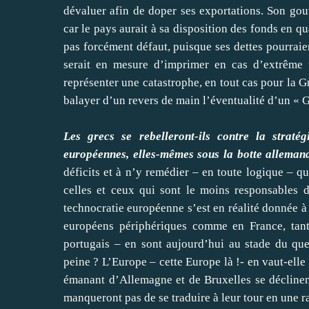
dévaluer afin de doper ses exportations. Son g
car le pays aurait à sa disposition des fonds en qu
pas forcément défaut, puisque ses dettes pourrai
serait en mesure d’imprimer en cas d’extrême u
représenter une catastrophe, en tout cas pour la G
balayer d’un revers de main l’éventualité d’un « G
Les grecs se rebelleront-ils contre la straté
européennes, elles-mêmes sous la botte alleman
déficits et à n’y remédier – en toute logique – q
celles et ceux qui sont le moins responsables d
technocratie européenne s’est en réalité donnée à 
européens périphériques comme en France, tant e
portugais – en sont aujourd’hui au stade du ques
peine ? L’Europe – cette Europe là !- en vaut-elle
émanant d’Allemagne et de Bruxelles se décline
manqueront pas de se traduire à leur tour en une r