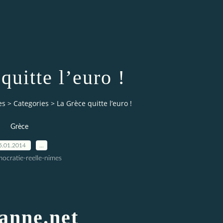
quitte l’euro !
es
>
Categories
>
La Grèce quitte l’euro !
Grèce
5.01.2014
…
ocratie-reelle-nimes
anne.net