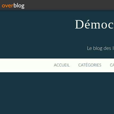
Démocr
Le blog des 
ACCUEIL
CATÉGORIES
C