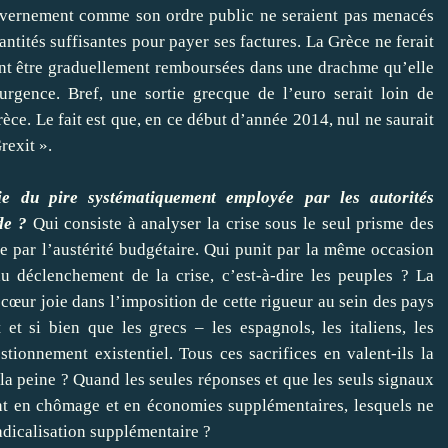
ouvernement comme son ordre public ne seraient pas menacés
antités suffisantes pour payer ses factures. La Grèce ne ferait
ent être graduellement remboursées dans une drachme qu’elle
rgence. Bref, une sortie grecque de l’euro serait loin de
rèce. Le fait est que, en ce début d’année 2014, nul ne saurait
rexit ».
gie du pire systématiquement employée par les autorités
de ?
Qui consiste à analyser la crise sous le seul prisme des
ue par l’austérité budgétaire. Qui punit par la même occasion
u déclenchement de la crise, c’est-à-dire les peuples ? La
cœur joie dans l’imposition de cette rigueur au sein des pays
t si bien que les grecs – les espagnols, les italiens, les
tionnement existentiel. Tous ces sacrifices en valent-ils la
 la peine ? Quand les seules réponses et que les seuls signaux
nt en chômage et en économies supplémentaires, lesquels ne
adicalisation supplémentaire ?