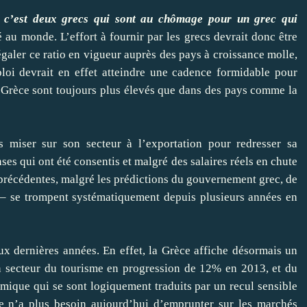
e c’est deux grecs qui sont au chômage pour un grec qui
vé au monde. L’effort à fournir par les grecs devrait donc être
galer ce ratio en vigueur auprès des pays à croissance molle,
oi devrait en effet atteindre une cadence formidable pour
en Grèce sont toujours plus élevés que dans des pays comme la
s miser sur son secteur à l’exportation pour redresser sa
nses qui ont été consentis et malgré des salaires réels en chute
précédentes, malgré les prédictions du gouvernement grec, de
i – se trompent systématiquement depuis plusieurs années en
x dernières années. En effet, la Grèce affiche désormais un
n secteur du tourisme en progression de 12% en 2013, et du
ique qui se sont logiquement traduits par un recul sensible
ce n’a plus besoin aujourd’hui d’emprunter sur les marchés