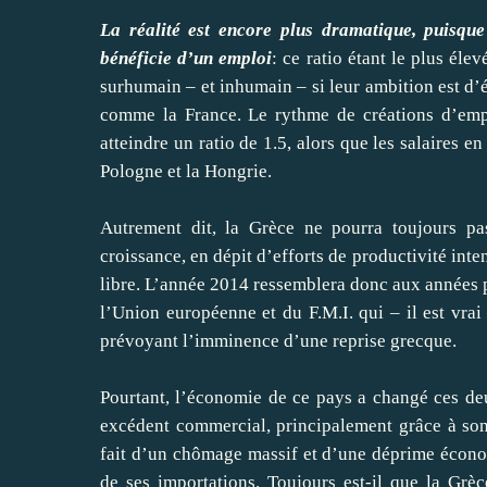
La réalité est encore plus dramatique, puisqu
bénéficie d’un emploi
: ce ratio étant le plus éle
surhumain – et inhumain – si leur ambition est d’é
comme la France. Le rythme de créations d’empl
atteindre un ratio de 1.5, alors que les salaires 
Pologne et la Hongrie.
Autrement dit, la Grèce ne pourra toujours pa
croissance, en dépit d’efforts de productivité inte
libre. L’année 2014 ressemblera donc aux années 
l’Union européenne et du F.M.I. qui – il est vra
prévoyant l’imminence d’une reprise grecque.
Pourtant, l’économie de ce pays a changé ces deu
excédent commercial, principalement grâce à so
fait d’un chômage massif et d’une déprime économ
de ses importations. Toujours est-il que la Grè