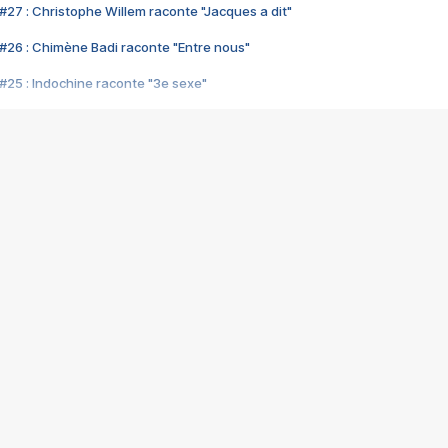
#27 : Christophe Willem raconte "Jacques a dit"
#26 : Chimène Badi raconte "Entre nous"
#25 : Indochine raconte "3e sexe"
#24 : Zaho raconte "C'est chelou"
#23 : Patrick Bruel raconte "Au café des délices"
#22 : Kyo raconte "Le chemin"
#21 : Nolwenn Leroy raconte "Cassé"
#20 : Patrick Hernandez raconte "Born to be alive"
#19 : Lorie raconte "Près de moi"
#18 : Michael Jones raconte "A nos actes manqués" (avec Jean-Jacque
#17 : Khaled raconte "Aïcha"
#16 : Corneille raconte "Parce qu'on vient de loin"
#15 : Indochine raconte "L'aventurier"