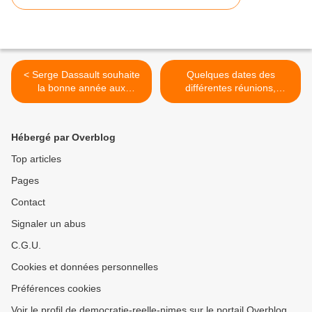
< Serge Dassault souhaite
Quelques dates des
la bonne année aux
différentes réunions,
socialistes...*pour la
conférences et débats à
politique économique
venir du 7 au 18 janvier
néolibérale qu'ils
2014 >
Hébergé par Overblog
conduisent (Laurent
Mauduit)
Top articles
Pages
Contact
Signaler un abus
C.G.U.
Cookies et données personnelles
Préférences cookies
Voir le profil de democratie-reelle-nimes sur le portail Overblog