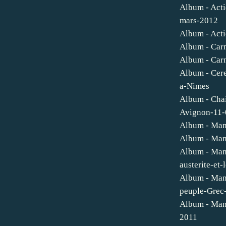
Album - Act
mars-2012
Album - Act
Album - Carn
Album - Carn
Album - Cer
a-Nimes
Album - Chai
Avignon-11-
Album - Man
Album - Mani
Album - Mani
austerite-et
Album - Mani
peuple-Grec
Album - Mani
2011