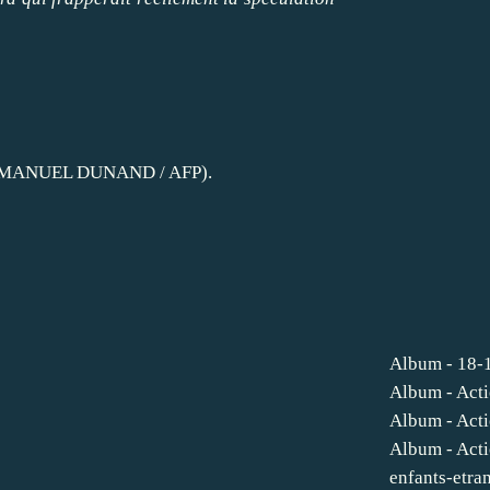
4 (EMMANUEL DUNAND / AFP).
Album - 18-1
Album - Act
Album - Act
Album - Act
enfants-etra