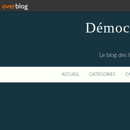
Démocr
Le blog des 
ACCUEIL
CATÉGORIES
C