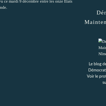
évu ce mardi 9 décembre entre les onze États
ande.
Dém
Mainten
Le blog d
Démocrati
Voir le pro
su