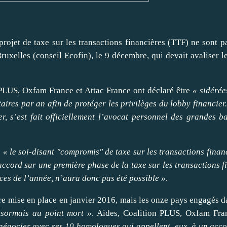
rojet de taxe sur les transactions financières (TTF) ne sont p
uxelles (conseil Ecofin), le 9 décembre, qui devait avaliser le
LUS, Oxfam France et Attac France ont déclaré être
« sidérée
aires par an afin de protéger les privilèges du lobby financie
er, s’est fait officiellement l’avocat personnel des grandes b
:
« le soi-disant "compromis" de taxe sur les transactions finan
ccord sur une première phase de la taxe sur les transactions fi
ces de l’année, n’aura donc pas été possible »
.
être mise en place en janvier 2016, mais les onze pays engagés 
ésormais au point mort »
. Aides, Coalition PLUS, Oxfam Fra
 négocier avec ses 10 homologues qui appellent, eux, à un acco