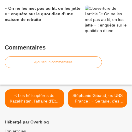
« On ne les met pas au lit, on les jette
» : enquête sur le quotidien d’une
maison de retraite
Commentaires
Ajouter un commentaire
< Les hélicoptères du
Stéphanie Gibaud, ex-UBS
Kazakhstan, l’affaire d’Etat
France : « Se taire, c’est
qui inquiète Sarkozy + Le
être complice » - La charge
scandale de Bygmalion :
d’une ex-UBS contre le
Amende de Sarkozy:
monde du silence bancaire
Hébergé par Overblog
encore une autre enquête
>
judiciaire
Top articles