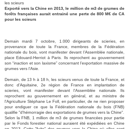
Exporté vers la Chine en 2013, le million de m3 de grumes de
forêts françaises aurait entrainé une perte de 800 M€ de CA
pour les scieurs
Demain mardi 7 octobre, 1.000 dirigeants de scieries, en
provenance de toute la France, membres de la Fédération
nationale du bois, vont manifester devant l’Assemblée nationale,
place Edouard-Herriot à Paris. Ils reprochent au gouvernement
son “inaction et son laxisme” concernant l’exportation massive de
grumes vers l’Asie.
Demain, de 13 h à 18 h, les scieurs venus de toute la France, et
donc d'Aquitaine, 2e région de France en implantation de
scieries, vont manifester devant l'Assemblée nationale. Ils
reprochent au gouvernement en général, et au ministre de
l'Agriculture Stéphane Le Foll, en particulier, de ne rien proposer
pour endiguer ce que la Fédération nationale du bois (FNB)
qualifie "d'hémorragie des exportations de grumes vers la Chine".
Selon la FNB, 1 million de m3 de grumes financées pour partie
par le Fonds forestier national auraient été expédiées en Chine
en 2013. Cette "fuite" des grumes vers la Chine où elles sont