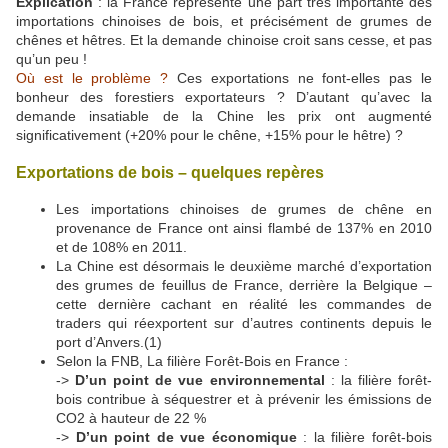
Explication
: la France représente une part très importante des
importations chinoises de bois, et précisément de grumes de
chênes et hêtres. Et la demande chinoise croit sans cesse, et pas
qu’un peu !
Où est le problème ?
Ces exportations ne font-elles pas le
bonheur des forestiers exportateurs ? D’autant qu’avec la
demande insatiable de la Chine les prix ont augmenté
significativement (+20% pour le chêne, +15% pour le hêtre) ?
Exportations de bois – quelques repères
Les importations chinoises de grumes de chêne en
provenance de France ont ainsi flambé de 137% en 2010
et de 108% en 2011.
La Chine est désormais le deuxième marché d’exportation
des grumes de feuillus de France, derrière la Belgique –
cette dernière cachant en réalité les commandes de
traders qui réexportent sur d’autres continents depuis le
port d’Anvers.(1)
Selon la FNB, La filière Forêt-Bois en France :
->
D’un point de vue environnemental
: la filière forêt-
bois contribue à séquestrer et à prévenir les émissions de
CO2 à hauteur de 22 %
->
D’un point de vue économique
: la filière forêt-bois