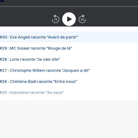
#30 : Eve Angeli raconte "Avant de partir"
#29 : MC Solaar raconte "Bouge de là"
28 : Lorie raconte "Je vais vite"
#27 : Christophe Willem raconte "Jacques a dit"
#26 : Chimène Badi raconte "Entre nous"
#25 : Indochine raconte "3e sexe"
#24 : Zaho raconte "C'est chelou"
#23 : Patrick Bruel raconte "Au café des délices"
#22 : Kyo raconte "Le chemin"
#21 : Nolwenn Leroy raconte "Cassé"