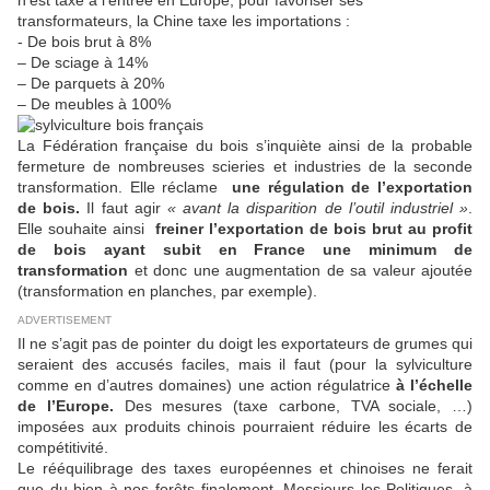
n’est taxé à l’entrée en Europe, pour favoriser ses
transformateurs, la Chine taxe les importations :
- De bois brut à 8%
– De sciage à 14%
– De parquets à 20%
– De meubles à 100%
La Fédération française du bois s’inquiète ainsi de la probable
fermeture de nombreuses scieries et industries de la seconde
transformation. Elle réclame
une régulation de l’exportation
de bois.
Il faut agir
« avant la disparition de l’outil industriel »
.
Elle souhaite ainsi
freiner l’exportation de bois brut au profit
de bois ayant subit en France une minimum de
transformation
et donc une augmentation de sa valeur ajoutée
(transformation en planches, par exemple).
ADVERTISEMENT
Il ne s’agit pas de pointer du doigt les exportateurs de grumes qui
seraient des accusés faciles, mais il faut (pour la sylviculture
comme en d’autres domaines) une action régulatrice
à l’échelle
de l’Europe.
Des mesures (taxe carbone, TVA sociale, …)
imposées aux produits chinois pourraient réduire les écarts de
compétitivité.
Le rééquilibrage des taxes européennes et chinoises ne ferait
que du bien à nos forêts finalement. Messieurs les Politiques, à