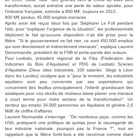
transformées, aurait entraîné une perte de valeur ajoutée, pour
l'industrie française, estimée à 800 M€, toujours en 2013.
800 M€ perdus, 45.000 emplois menacés
Après avoir été reçus deux fois par Stéphane Le Foll pendant
l'été, pour "expliquer l'urgence de la situation", les professionnels
déplorent le fait qu'aucune disposition n'ait été prise pour la
filière. "Si le gouvernement ne fait rien, ce sont 450.000 emplois
qui sont directement et indirectement menacés", explique Laurent
Denormandie, président de la FNB et porte-parole des scieurs.
Paul Lesbats, président régional de la Fiba (Fédération des
Industries du Bois d'Aquitaine) et PDG de Lesbats Scieries
d'Aquitaine (Deux sites industriels, 100 salariés. Siège à Léon
dans les Landes) souligne que si "pour le moment, les industriels
aquitains sont peu concernés par ses exportations qui
concernent des feuillus principalement, l'intérêt grandissant des
asiatiques pour nos stocks de résineux laisse planer une menace
à court terme pour notre secteur de la transformation". Un
secteur qui emploi 34.000 personnes en Aquitaine et génère 2,6
Md€ de chiffre d'affaires.
Laurent Normandie s'interroge : "De nombreux pays, comme les
USA, pratiquent une politique de quotas pour la sauvegarde de
leur industrie nationale, pourquoi pas la France ?", tout en
rappelant que la filière forêt-bois a été reconnue comme étant