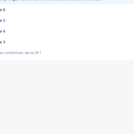
e 6
e 5
e 4
e 3
s créatrices de la VF !
e 2
e 1
e Mektoub My Love arrive enfin ! Rencontre avec Shaïn Boumedine et Sal
i : après Toni en famille
elle réalise le bouleversant Dites lui que je l'aime
ais ! Rencontre autour de Vie privée de Rebecca Zlotowski
 de Marguerite, Grave... Rencontre avec Ella Rumpf