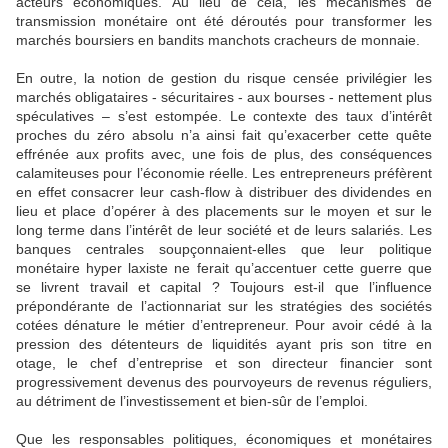
acteurs économiques. Au lieu de cela, les mécanismes de
transmission monétaire ont été déroutés pour transformer les
marchés boursiers en bandits manchots cracheurs de monnaie.
En outre, la notion de gestion du risque censée privilégier les
marchés obligataires - sécuritaires - aux bourses - nettement plus
spéculatives – s’est estompée. Le contexte des taux d’intérêt
proches du zéro absolu n’a ainsi fait qu’exacerber cette quête
effrénée aux profits avec, une fois de plus, des conséquences
calamiteuses pour l’économie réelle. Les entrepreneurs préfèrent
en effet consacrer leur cash-flow à distribuer des dividendes en
lieu et place d’opérer à des placements sur le moyen et sur le
long terme dans l’intérêt de leur société et de leurs salariés. Les
banques centrales soupçonnaient-elles que leur politique
monétaire hyper laxiste ne ferait qu’accentuer cette guerre que
se livrent travail et capital ? Toujours est-il que l’influence
prépondérante de l’actionnariat sur les stratégies des sociétés
cotées dénature le métier d’entrepreneur. Pour avoir cédé à la
pression des détenteurs de liquidités ayant pris son titre en
otage, le chef d’entreprise et son directeur financier sont
progressivement devenus des pourvoyeurs de revenus réguliers,
au détriment de l’investissement et bien-sûr de l’emploi.
Que les responsables politiques, économiques et monétaires