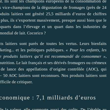
nt. Ils sont les champions européens de la consommation de
les vice-champions de la dégustation de fromages (près de 24
oduits laitiers ont généré 25,5 milliards d’euros de chiffres
 plus, ils s’exportent massivement, presque aussi bien que le
quarts dans l’élevage et un quart dans les industries de
mondial de lait. Cocorico ?
ts laitiers sont parés de toutes les vertus. Leurs bienfaits
keting... et les politiques publiques.
« Pour les enfants, les
re produits laitiers qu’il est recommandé de consommer »
,
nutrition. Le lait français et ses dérivés fromagers ou crémeux
 de lance des appellations d’origine contrôlée (AOC), qui
– 50 AOC laitiers sont reconnues. Nos produits laitiers sont
ficile de critiquer.
conomique : 7,1 milliards d’euros
e de la valeur, elle comporte aussi des coûts. De l’étable au