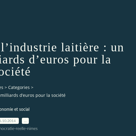
’industrie laitière : un
iards d’euros pour la
ociété
es
>
Categories
>
 milliards d’euros pour la société
onomie et social
6.10.2014
…
ocratie-reelle-nimes