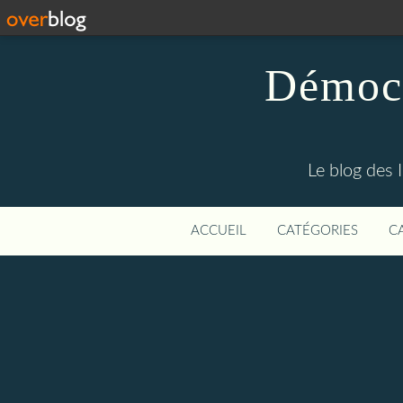
Démocr
Le blog des 
ACCUEIL
CATÉGORIES
C