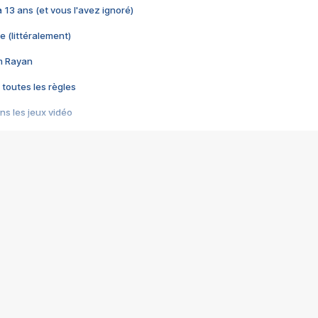
 a 13 ans (et vous l'avez ignoré)
e (littéralement)
im Rayan
 toutes les règles
s les jeux vidéo
us choquant de Rockstar ? - Le scandale BULLY
e plus moche de Steam
du RÊVE tourne au CAUCHEMAR
pendant 8 heures
it… à tort
umiliés par un jeu vidéo
ire - Final Fantasy 8
ti un empire - Age of Empires