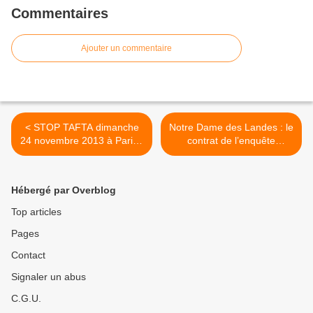
Commentaires
Ajouter un commentaire
< STOP TAFTA dimanche
Notre Dame des Landes : le
24 novembre 2013 à Paris -
contrat de l’enquête
Marche citoyenne contre
publique qui viole le code
TAFTA, l'accord de libre
des marchés publics >
échange négocié entre les
Hébergé par Overblog
EU et la CE dans le déni de
la démocratie
Top articles
Pages
Contact
Signaler un abus
C.G.U.