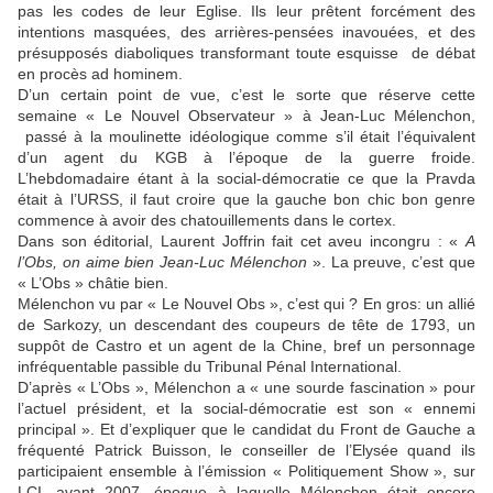
pas les codes de leur Eglise. Ils leur prêtent forcément des
intentions masquées, des arrières-pensées inavouées, et des
présupposés diaboliques transformant toute esquisse de débat
en procès ad hominem.
D’un certain point de vue, c’est le sorte que réserve cette
semaine « Le Nouvel Observateur » à Jean-Luc Mélenchon,
passé à la moulinette idéologique comme s’il était l’équivalent
d’un agent du KGB à l’époque de la guerre froide.
L’hebdomadaire étant à la social-démocratie ce que la Pravda
était à l’URSS, il faut croire que la gauche bon chic bon genre
commence à avoir des chatouillements dans le cortex.
Dans son éditorial, Laurent Joffrin fait cet aveu incongru : «
A
l’Obs, on aime bien Jean-Luc Mélenchon
». La preuve, c’est que
« L’Obs » châtie bien.
Mélenchon vu par « Le Nouvel Obs », c’est qui ? En gros: un allié
de Sarkozy, un descendant des coupeurs de tête de 1793, un
suppôt de Castro et un agent de la Chine, bref un personnage
infréquentable passible du Tribunal Pénal International.
D’après « L’Obs », Mélenchon a « une sourde fascination » pour
l’actuel président, et la social-démocratie est son « ennemi
principal ». Et d’expliquer que le candidat du Front de Gauche a
fréquenté Patrick Buisson, le conseiller de l’Elysée quand ils
participaient ensemble à l’émission « Politiquement Show », sur
LCI, avant 2007, époque à laquelle Mélenchon était encore