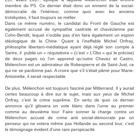
membre du PS. Ce dernier était donc un ennemi de la social-
démocratie de l’intérieur, comme quoi avec les anciens
trotskystes, il faut toujours se méfier.
Dans ce même numéro, le candidat du Front de Gauche est
également accusé de sympathie castriste et chavézienne par
Cohn-Bendit, lequel n’oublie pas d’en faire également un espion
idéologique de la Chine. Quant à l’ineffable Michel Onfray,
philosophe libertaro-médiatique ayant déjà réglé son compte à
Sartre, il publie un « réquisitoire » (c’est « L’Obs » qui le précise)
de deux pages où l’on apprend qu’outre Chavez et Castro,
Mélenchon est un admirateur de Robespierre et de Saint-Just, ce
qui ne se pardonne pas. A croire que s’il s’était pâmé pour Marie-
Antoinette, il serait respectable.
De plus, Mélenchon est toujours fasciné par Mitterrand. Il y aurait
certes beaucoup à dire sur le sujet, mais aux yeux de Michel
Onfray, c’est le crime suprême. En vertu de quoi ce dernier
annonce qu’il glissera un vote blanc dans l’urne au premier
comme au deuxième tour. Faire sonner la charge contre un
Mélenchon accusé de crime anti social-démocrate par un
penseur qui ne votera même pas Hollande au second tour, c’est
le témoignage évident d’une rare perspicacité.