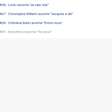
28 : Lorie raconte "Je vais vite"
#27 : Christophe Willem raconte "Jacques a dit"
#26 : Chimène Badi raconte "Entre nous"
#25 : Indochine raconte "3e sexe"
#24 : Zaho raconte "C'est chelou"
#23 : Patrick Bruel raconte "Au café des délices"
#22 : Kyo raconte "Le chemin"
#21 : Nolwenn Leroy raconte "Cassé"
#20 : Patrick Hernandez raconte "Born to be alive"
#19 : Lorie raconte "Près de moi"
#18 : Michael Jones raconte "A nos actes manqués" (avec Jean-Jacque
#17 : Khaled raconte "Aïcha"