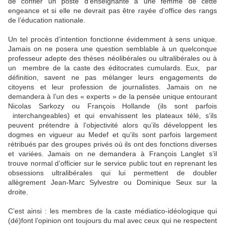
de confier un poste d’enseignante à une femme de cette
engeance et si elle ne devrait pas être rayée d’office des rangs
de l’éducation nationale.
Un tel procès d’intention fonctionne évidemment à sens unique.
Jamais on ne posera une question semblable à un quelconque
professeur adepte des thèses néolibérales ou ultralibérales ou à
un membre de la caste des éditocrates cumulards. Eux, par
définition, savent ne pas mélanger leurs engagements de
citoyens et leur profession de journalistes. Jamais on ne
demandera à l’un des « experts » de la pensée unique entourant
Nicolas Sarkozy ou François Hollande (ils sont parfois
interchangeables) et qui envahissent les plateaux télé, s’ils
peuvent prétendre à l’objectivité alors qu’ils développent les
dogmes en vigueur au Medef et qu’ils sont parfois largement
rétribués par des groupes privés où ils ont des fonctions diverses
et variées. Jamais on ne demandera à François Langlet s’il
trouve normal d’officier sur le service public tout en reprenant les
obsessions ultralibérales qui lui permettent de doubler
allègrement Jean-Marc Sylvestre ou Dominique Seux sur la
droite.
C’est ainsi : les membres de la caste médiatico-idéologique qui
(dé)font l’opinion ont toujours du mal avec ceux qui ne respectent