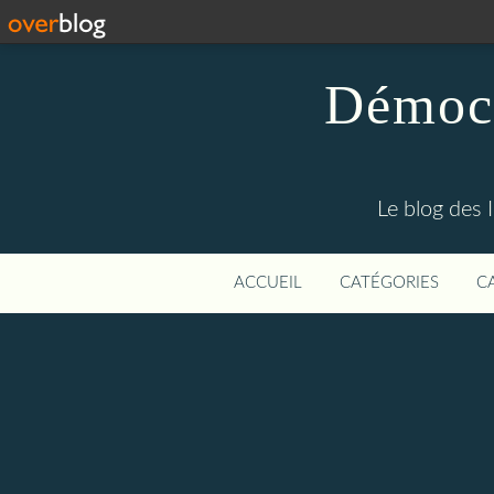
Démocr
Le blog des 
ACCUEIL
CATÉGORIES
C