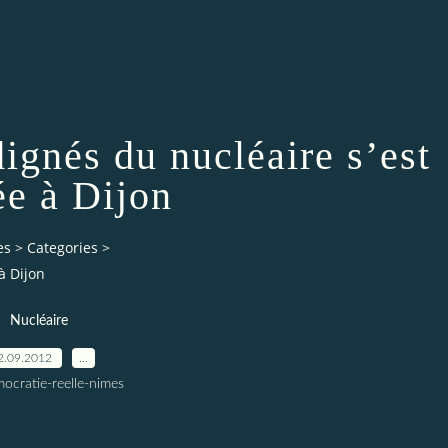
ignés du nucléaire s’est
ée à Dijon
es
>
Categories
>
à Dijon
Nucléaire
2.09.2012
…
ocratie-reelle-nimes