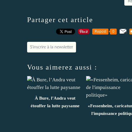
Re
Partager cet article
Repost
0
S'inscrire à la newsletter
Vous aimerez aussi :
À Bure, l’Andra veut
étouffer la lutte paysanne
«Fessenheim, caricatu
l'impuissance politiq