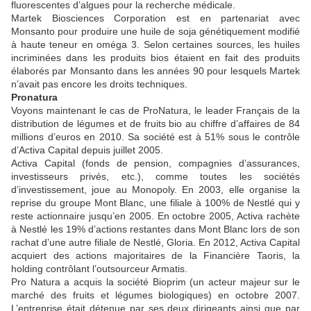
fluorescentes d’algues pour la recherche médicale.
Martek Biosciences Corporation est en partenariat avec
Monsanto pour produire une huile de soja génétiquement modifié
à haute teneur en oméga 3. Selon certaines sources, les huiles
incriminées dans les produits bios étaient en fait des produits
élaborés par Monsanto dans les années 90 pour lesquels Martek
n’avait pas encore les droits techniques.
Pronatura
Voyons maintenant le cas de ProNatura, le leader Français de la
distribution de légumes et de fruits bio au chiffre d’affaires de 84
millions d’euros en 2010. Sa société est à 51% sous le contrôle
d’Activa Capital depuis juillet 2005.
Activa Capital (fonds de pension, compagnies d’assurances,
investisseurs privés, etc.), comme toutes les sociétés
d’investissement, joue au Monopoly. En 2003, elle organise la
reprise du groupe Mont Blanc, une filiale à 100% de Nestlé qui y
reste actionnaire jusqu’en 2005. En octobre 2005, Activa rachète
à Nestlé les 19% d’actions restantes dans Mont Blanc lors de son
rachat d’une autre filiale de Nestlé, Gloria. En 2012, Activa Capital
acquiert des actions majoritaires de la Financière Taoris, la
holding contrôlant l’outsourceur Armatis.
Pro Natura a acquis la société Bioprim (un acteur majeur sur le
marché des fruits et légumes biologiques) en octobre 2007.
L’entreprise était détenue par ses deux dirigeants ainsi que par