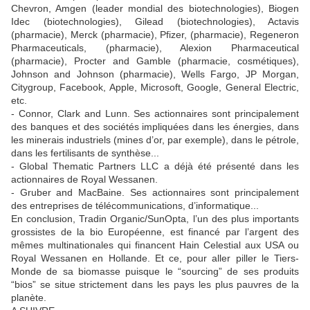
Chevron, Amgen (leader mondial des biotechnologies), Biogen
Idec (biotechnologies), Gilead (biotechnologies), Actavis
(pharmacie), Merck (pharmacie), Pfizer, (pharmacie), Regeneron
Pharmaceuticals, (pharmacie), Alexion Pharmaceutical
(pharmacie), Procter and Gamble (pharmacie, cosmétiques),
Johnson and Johnson (pharmacie), Wells Fargo, JP Morgan,
Citygroup, Facebook, Apple, Microsoft, Google, General Electric,
etc.
- Connor, Clark and Lunn. Ses actionnaires sont principalement
des banques et des sociétés impliquées dans les énergies, dans
les minerais industriels (mines d’or, par exemple), dans le pétrole,
dans les fertilisants de synthèse...
- Global Thematic Partners LLC a déjà été présenté dans les
actionnaires de Royal Wessanen.
- Gruber and MacBaine. Ses actionnaires sont principalement
des entreprises de télécommunications, d’informatique...
En conclusion, Tradin Organic/SunOpta, l’un des plus importants
grossistes de la bio Européenne, est financé par l’argent des
mêmes multinationales qui financent Hain Celestial aux USA ou
Royal Wessanen en Hollande. Et ce, pour aller piller le Tiers-
Monde de sa biomasse puisque le “sourcing” de ses produits
“bios” se situe strictement dans les pays les plus pauvres de la
planète.