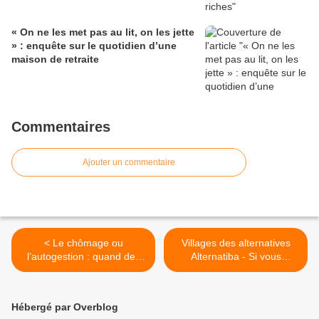
« On ne les met pas au lit, on les jette
» : enquête sur le quotidien d’une
maison de retraite
Commentaires
Ajouter un commentaire
< Le chômage ou
Villages des alternatives
l’autogestion : quand des
Alternatiba - Si vous
salariés décident de
souhaitez vous lancer dans
licencier leur patron
l’organisation d’un
Alternatiba, voici quelques
Hébergé par Overblog
informations utiles >