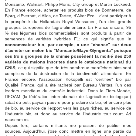
Monsanto, Walmart, Philipp Moris, City Group et Martin Lockeed.
En France encore, acheter les produits bios de Bonneterre, de
Bjorg, d'Evernat, d'Allos, de Tartex, d'Alter Eco... c'est participer à
la prospérité du Hollandais Royal Wessanen, l'un des grands
groupes Européens de l'agro-alimentaire. En France encore, 95
% des légumes bios commercialisés sont produits à partir de
semences de variétés hybrides F1; ce qui signifie que
le
consommateur bio, par exemple, a une “chance” sur deux
d'acheter un melon bio “Monsanto/Bayer/Syngenta” puisque
ces trois groupes de la chimie possèdent la moitié des 250
variétés de melons inscrites dans le catalogue national du
GNIS;
ce qui signifie que de très nombreux maraîchers bios sont
complices de la destruction de la biodiversité alimentaire. En
France encore, l'association Kokopelli est “certifiée” bio par
Qualité France, qui a été racheté par Bureau Véritas, l'un des
leaders mondiaux du contrôle industriel. Dans le Tiers-Monde,
l'IFOAM (la fédération internationale de l'agriculture biologique)
rabat du petit paysan pauvre pour produire du bio, et encore plus
de bio, au service de l'export vers les pays riches, au service de
l'industrie bio, et donc au service de l'industrie tout court. Ad
nauseam.»
Depuis lors, certains militants me pressent de publier mes
sources. Aujourd'hui, j'ose donc mettre en ligne une partie du