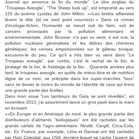
Journal qui annonce la fin du monde”. Le titre anglais du
“Troupeau Aveugle”, “The Sheep look up”, est emprunté au vers
125 du poème Lycidas de John Milton:
«Les brebis affamées
lèvent la tête (et ne sont point nourries)».
Dans ce roman
d'écologie-fiction, l'humanité se meurt soit de faim, soit de
cancers provoqués par la pollution alimentaire et
environnementale. John Brunner n'a pas vu venir, il est vrai, la
pollution nucléaire généralisée et les délires des chimères
génétiques: les cerises empoisonnées sur le gâteau toxique,
excusons-le du peu. Ce qu'il a très bien vu venir dans “Le
Troupeau aveugle”, par contre, c'est le rachat de la bio, le
piratage de la bio, le frelatage de la bio… Quarante années plus
tard, le troupeau aveugle, en quête de mieux-être et de nutrition
digne de ce nom, se précipite dans les super-marchés “bios”
sans se douter le moins du monde de l'identité de ceux qui tirent
une grande partie des ficelles.
Dans mon essai “Les tambours de Gaïa se sont réveillés”, en
novembre 2013, j'ai assurément lancé un gros pavé dans la mare
en écrivant:
«En Europe et en Amérique du nord, la plus grande partie des
distributeurs d'aliments “biologiques” ont été rachetés par les
grands cartels de l'agro-alimentaire: Nestlé, Cargill, Coca-Cola,
etc. En France, par exemple, Lima et Danival ont été rachetés
par Hain Celestial, aux USA, derrière lequel se cache l'argent de