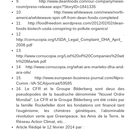
9. http://www.deanfoods.com/our-company/news-
room/press-release.aspx?StoryID=1841335
10. http://www.whitewave.com/news/north-
america/whitewave-spin-off-from-dean-foods-completed
11. http://foodfreedom.wordpress.com/2012/02/02/dean-
foods-biotech-usda-conspiring-to-pollute-organics/
12 .
http://cornucopia.org/USDA_Legal_Complaint_DHA_April_
2008.pdf
13.
http://www.cornucopia.org/List%20of%20Companies%20wit
h%20Martek.pdf
14. http://www.cornucopia.org/what-are-marteks-dha-and-
ara-oils/
15. http://www.european-business-journal.com/Alpro-
Comm.-VA-SCA/portrait/59585
16. Le CFR et le Groupe Bilderberg sont deux des
pseudopodes de la baudruche dénommée “Nouvel Ordre
Mondial”. Le CFR et le Groupe Bilderberg ont été créés par
la famille Rockefeller dont les fondations ont financé tant
l’eugénisme, les chimères génétiques, l’abominable
révolution verte que Greenpeace, les Amis de la Terre, le
Réseau Action Climat, etc...
Article Rédigé le 12 février 2014 par :