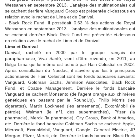
Wessanen en septembre 2013. L’analyse des multinationales qui
se cachent derrière Vanguard Group est présentée ci-dessous en
relation avec le rachat de Lima et de Danival.
- Black Rock Fund. Il possédait 0.63 % des actions de Royal
Wessanen en septembre 2013. L’analyse des multinationales qui
se cachent derrière Black Rock Fund est présentée ci-dessous
en relation avec le rachat de Lima et de Danival.
Lima et Danival
Danival, racheté en 2000 par le groupe français de
parapharmacie, Viva Santé, vient d’être revendu, en 2011, au
Belge Lima qui lui-même est acheté par Hain Celestial en 2002.
Après consultation du Nasdac, il s’avère que les 5 principaux
actionnaires de Hain Celestial sont les fonds bancaires suivants:
Vanguard, Goldman Sachs, Jennison Associates, Black Rock
Fund, et Coatue Management. Derrière le fonds bancaire
Vanguard se cachent Monsanto (de l’agent orange aux chimères
génétiques en passant par le RoundUp), Philip Morris (les
cigarettes), Martin Lockheed (les armements), ExxonMobil (le
pétrole), Walmart (le n°1 des supermarchés), Pfizer (la
pharmacie), Merck (la pharmacie), City Group, Bank of America,
etc. Derrière le fond bancaire Goldman Sachs se cachent: Apple,
Microsoft, ExxonMobil, Vanguard, Google, General Electric, JP
Morgan, Pfizer, Merck, etc. Derrière le fonds bancaire Black Rock