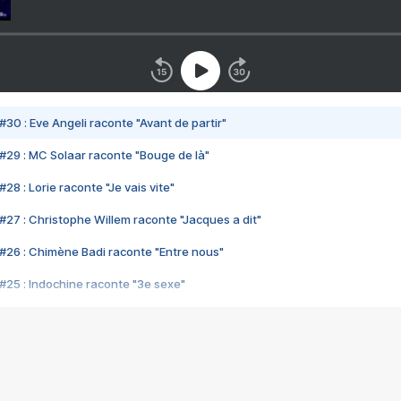
#30 : Eve Angeli raconte "Avant de partir"
#29 : MC Solaar raconte "Bouge de là"
28 : Lorie raconte "Je vais vite"
#27 : Christophe Willem raconte "Jacques a dit"
#26 : Chimène Badi raconte "Entre nous"
#25 : Indochine raconte "3e sexe"
#24 : Zaho raconte "C'est chelou"
#23 : Patrick Bruel raconte "Au café des délices"
#22 : Kyo raconte "Le chemin"