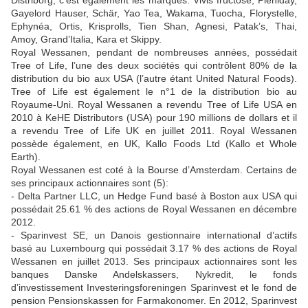
Gayelord Hauser, Schär, Yao Tea, Wakama, Tuocha, Florystelle,
Ephynéa, Ortis, Krisprolls, Tien Shan, Agnesi, Patak’s, Thai,
Amoy, Grand’Italia, Kara et Skippy.
Royal Wessanen, pendant de nombreuses années, possédait
Tree of Life, l’une des deux sociétés qui contrôlent 80% de la
distribution du bio aux USA (l’autre étant United Natural Foods).
Tree of Life est également le n°1 de la distribution bio au
Royaume-Uni. Royal Wessanen a revendu Tree of Life USA en
2010 à KeHE Distributors (USA) pour 190 millions de dollars et il
a revendu Tree of Life UK en juillet 2011. Royal Wessanen
possède également, en UK, Kallo Foods Ltd (Kallo et Whole
Earth).
Royal Wessanen est coté à la Bourse d’Amsterdam. Certains de
ses principaux actionnaires sont (5):
- Delta Partner LLC, un Hedge Fund basé à Boston aux USA qui
possédait 25.61 % des actions de Royal Wessanen en décembre
2012.
- Sparinvest SE, un Danois gestionnaire international d’actifs
basé au Luxembourg qui possédait 3.17 % des actions de Royal
Wessanen en juillet 2013. Ses principaux actionnaires sont les
banques Danske Andelskassers, Nykredit, le fonds
d’investissement Investeringsforeningen Sparinvest et le fond de
pension Pensionskassen for Farmakonomer. En 2012, Sparinvest