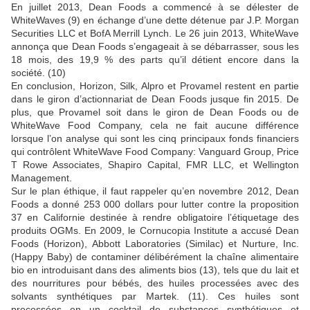
En juillet 2013, Dean Foods a commencé à se délester de
WhiteWaves (9) en échange d’une dette détenue par J.P. Morgan
Securities LLC et BofA Merrill Lynch. Le 26 juin 2013, WhiteWave
annonça que Dean Foods s’engageait à se débarrasser, sous les
18 mois, des 19,9 % des parts qu’il détient encore dans la
société. (10)
En conclusion, Horizon, Silk, Alpro et Provamel restent en partie
dans le giron d’actionnariat de Dean Foods jusque fin 2015. De
plus, que Provamel soit dans le giron de Dean Foods ou de
WhiteWave Food Company, cela ne fait aucune différence
lorsque l’on analyse qui sont les cinq principaux fonds financiers
qui contrôlent WhiteWave Food Company: Vanguard Group, Price
T Rowe Associates, Shapiro Capital, FMR LLC, et Wellington
Management.
Sur le plan éthique, il faut rappeler qu’en novembre 2012, Dean
Foods a donné 253 000 dollars pour lutter contre la proposition
37 en Californie destinée à rendre obligatoire l’étiquetage des
produits OGMs. En 2009, le Cornucopia Institute a accusé Dean
Foods (Horizon), Abbott Laboratories (Similac) et Nurture, Inc.
(Happy Baby) de contaminer délibérément la chaîne alimentaire
bio en introduisant dans des aliments bios (13), tels que du lait et
des nourritures pour bébés, des huiles processées avec des
solvants synthétiques par Martek. (11). Ces huiles sont
processées en un cocktail de substances synthétiques et