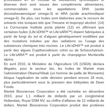
diverses dont sont issues des compléments alimentaires,
commercialisés sous les appellations DHA (acide
docosahexaenoique/ omega-3) et ARA (acide arachinodique/
omega-6). De plus, ces huiles sont élaborées avec le recours de
solvants très toxiques tels que l’hexane et Isopropyl alcohol. (14)
Le Cornucopia Institute porta plainte (12) en affirmant que
certaines huiles (Life’sDHA™ et Life’sARA™) étaient fabriquées à
partir de fungi du sol et d’algues génétiquement modifiées par
des mutations induites par des radiations ou l’usage des
substances chimiques très nocives. Le Life’sDHA™ est produit à
partir des algues Crypthecodinium cohni ou de Schizochytrium.
Le Life’sARA™ est produit à partir du champignon Mortierella
alpina.
En avril 2010, le Ministère de l’Agriculture US (USDA) déclara
illégales, pour le secteur bio, les huiles de Martek mais
l’administration Obama/Vilsak (un homme de paille de Monsanto)
bloqua l’application de cette décision pendant encore 18 mois,
plus particulièrement sous la pression des lobbyistes de Dean
Foods.
Martek Biosciences Corporation a été rachetée en décembre
2010, pour 1,1 milliard de dollards par un conglomérat
Hollandais, Royal DSM NV, au chiffre d’affaires de 12 milliards de
dollars. Martek Biosciences Corporation produit des protéines