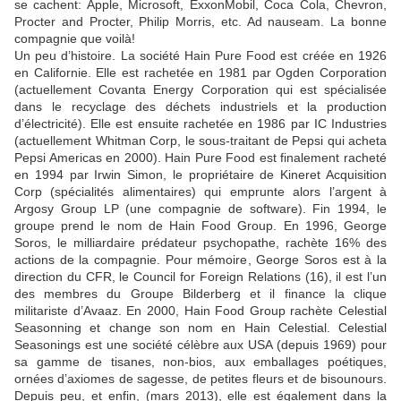
se cachent: Apple, Microsoft, ExxonMobil, Coca Cola, Chevron,
Procter and Procter, Philip Morris, etc. Ad nauseam. La bonne
compagnie que voilà!
Un peu d’histoire. La société Hain Pure Food est créée en 1926
en Californie. Elle est rachetée en 1981 par Ogden Corporation
(actuellement Covanta Energy Corporation qui est spécialisée
dans le recyclage des déchets industriels et la production
d’électricité). Elle est ensuite rachetée en 1986 par IC Industries
(actuellement Whitman Corp, le sous-traitant de Pepsi qui acheta
Pepsi Americas en 2000). Hain Pure Food est finalement racheté
en 1994 par Irwin Simon, le propriétaire de Kineret Acquisition
Corp (spécialités alimentaires) qui emprunte alors l’argent à
Argosy Group LP (une compagnie de software). Fin 1994, le
groupe prend le nom de Hain Food Group. En 1996, George
Soros, le milliardaire prédateur psychopathe, rachète 16% des
actions de la compagnie. Pour mémoire, George Soros est à la
direction du CFR, le Council for Foreign Relations (16), il est l’un
des membres du Groupe Bilderberg et il finance la clique
militariste d’Avaaz. En 2000, Hain Food Group rachète Celestial
Seasonning et change son nom en Hain Celestial. Celestial
Seasonings est une société célèbre aux USA (depuis 1969) pour
sa gamme de tisanes, non-bios, aux emballages poétiques,
ornées d’axiomes de sagesse, de petites fleurs et de bisounours.
Depuis peu, et enfin, (mars 2013), elle est également dans la