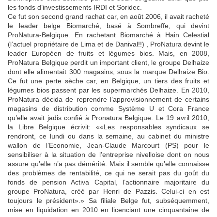
les fonds d’investissements IRDI et Soridec.
Ce fut son second grand rachat car, en août 2006, il avait racheté
le leader belge Biomarché, basé à Sombreffe, qui devint
ProNatura-Belgique. En rachetant Biomarché à Hain Celestial
(l’actuel propriétaire de Lima et de Danival!!) , ProNatura devint le
leader Européen de fruits et légumes bios. Mais, en 2008,
ProNatura Belgique perdit un important client, le groupe Delhaize
dont elle alimentait 300 magasins, sous la marque Delhaize Bio.
Ce fut une perte sèche car, en Belgique, un tiers des fruits et
légumes bios passent par les supermarchés Delhaize. En 2010,
ProNatura décida de reprendre l’approvisionnement de certains
magasins de distribution comme Système U et Cora France
qu’elle avait jadis confié à Pronatura Belgique. Le 19 avril 2010,
la Libre Belgique écrivit:
«Les responsables syndicaux se
rendront, ce lundi ou dans la semaine, au cabinet du ministre
wallon de l’Economie, Jean-Claude Marcourt (PS) pour le
sensibiliser à la situation de l’entreprise nivelloise dont on nous
assure qu’elle n’a pas démérité. Mais il semble qu’elle connaisse
des problèmes de rentabilité, ce qui ne serait pas du goût du
fonds de pension Activa Capital, l’actionnaire majoritaire du
groupe ProNatura, créé par Henri de Pazzis. Celui-ci en est
toujours le président».
Sa filiale Belge fut, subséquemment,
mise en liquidation en 2010 en licenciant une cinquantaine de