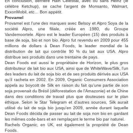
En conclusion, derrière Hain Celestial, avec ou sans Heinz (le
célèbre Ketchup), se cache l’argent de Monsanto, Walmart,
ExxonMobil, etc… Bon appétit.
Provamel
Provamel est l’une des marques avec Belsoy et Alpro Soya de la
société Alpro, une filiale, créée en 1980, du Groupe
Vandemoortele. Alpro est le leader Européen (15) des produits à
base de soja, bio et non bio. Alpro fut revendu en 2009 pour 455
millions de dollars à Dean Foods, le leader mondial de la
distribution de lait qui contrôle 90 % du lait aux USA. Alpro
distribue ses produits dans une trentaine de pays.
Dean Foods est aussi le propriétaire de Horizon, le plus gros
distributeur de lait bio aux USA, ainsi que de WhiteWave/Silk, l’un
des leaders du lait de soja bio et de ses produits dérivés aux USA
qu’il racheta en 2002. En 2009, Organic Consumers Association
appela au boycott de Silk en raison du fait qu’une partie de son
soja provenait du Brésil (déforestation de l’Amazonie) et de Chine
dans des conditions de travail plus que douteuses sur le plan
éthique. Selon le Star Telegram et d’autres sources, Silk aurait
utilisé du lait de soja bio jusqu’en 2009, année durant laquelle
Dean Foods décida de passer au lait de soja non bio en gardant
les mêmes code-bars et en remplaçant le terme bio par naturel.
Rachels Organic, en UK, est également la propriété de Dean
Foods.