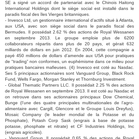
SE a signé un accord de partenariat avec le Chinois Haitong
International Holdings dont le siège social est installé dans le
paradis fiscal des îles Vierges britanniques.
- Invesco Ltd, un gestionnaire international d’actifs situé à Atlanta,
aux USA, avec son siège social dans le paradis fiscal des
Bermudes. Il possédait 2.62 % des actions de Royal Wessanen
en septembre 2013. Le groupe emploie plus de 6200
collaborateurs répartis dans plus de 20 pays, et gérait 632
milliards de dollars en juin 2012. En 2004, cette compagnie a
payé 450 millions de dollars d’amende aux USA pour pratiques
de “trading” non conformes, un euphémisme dans ce milieu pour
pratiques bancaires mafieuses. (4) Invesco est coté au Nasdac.
Ses 5 principaux actionnaires sont Vanguard Group, Black Rock
Fund, Wells Fargo, Morgan Stanley et Thornburg Investment.
- Global Thematic Partners LLC. Il possédait 2.25 % des actions
de Royal Wessanen en septembre 2013. Il est coté au Nasdac et
on retrouve dans ses actionnaires principaux Dow Chemical,
Bunge (l’une des quatre principales multinationales de l’agro-
alimentaire avec Cargill, Glencore et le Groupe Louis Dreyfus),
Mosaic Company (le leader mondial de la Potasse et du
Phosphate), Potash Corp Sask (engrais à base de potasse
potasse, phosphate et nitrate) et CF Industries Holdings, Inc
(engrais agricoles).
- Vanguard Group. Il possédait 0.65 % des actions de Royal