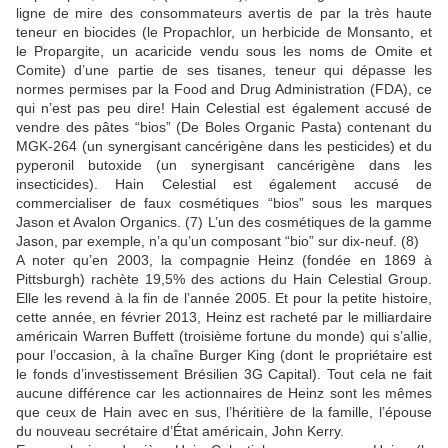
ligne de mire des consommateurs avertis de par la très haute
teneur en biocides (le Propachlor, un herbicide de Monsanto, et
le Propargite, un acaricide vendu sous les noms de Omite et
Comite) d’une partie de ses tisanes, teneur qui dépasse les
normes permises par la Food and Drug Administration (FDA), ce
qui n’est pas peu dire! Hain Celestial est également accusé de
vendre des pâtes “bios” (De Boles Organic Pasta) contenant du
MGK-264 (un synergisant cancérigène dans les pesticides) et du
pyperonil butoxide (un synergisant cancérigène dans les
insecticides). Hain Celestial est également accusé de
commercialiser de faux cosmétiques “bios” sous les marques
Jason et Avalon Organics. (7) L’un des cosmétiques de la gamme
Jason, par exemple, n’a qu’un composant “bio” sur dix-neuf. (8)
A noter qu’en 2003, la compagnie Heinz (fondée en 1869 à
Pittsburgh) rachète 19,5% des actions du Hain Celestial Group.
Elle les revend à la fin de l’année 2005. Et pour la petite histoire,
cette année, en février 2013, Heinz est racheté par le milliardaire
américain Warren Buffett (troisième fortune du monde) qui s’allie,
pour l’occasion, à la chaîne Burger King (dont le propriétaire est
le fonds d’investissement Brésilien 3G Capital). Tout cela ne fait
aucune différence car les actionnaires de Heinz sont les mêmes
que ceux de Hain avec en sus, l’héritière de la famille, l’épouse
du nouveau secrétaire d’État américain, John Kerry.