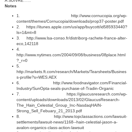
A SUIVRE…...
Notes
1. http://www.cornucopia.org/wp-
content/themes/Cornucopia/downloads/prop37-poster.pdf
2. https://itunes.apple.com/us/app/buycott/id585933440?
ls=1&mt=8
3. http://www.lsa-conso.fr/distriborg-rachete-france-alter-
eco,142118
4.
http://www.nytimes.com/2004/09/08/business/08place.html
?_r=0
5.
http://markets.ft.com/research/Markets/Tearsheets/Busines
s-profile?s=WES:AEX
6. http://www.foodnavigator.com/Financial-
Industry/SunOpta-seals-purchase-of-Tradin-Organic
7. https://glaucusresearch.com/wp-
content/uploads/downloads/2013/02/GlaucusResearch-
The_Hain_Celestial_Group_Inc-NasdaqHAIN-
Strong_Sell_Febuary_21_2013.pdf
8. http://www.topclassactions.com/lawsuit-
settlements/lawsuit-news/1168--hain-celestial-jason-a-
avalon-organics-class-action-lawsuit