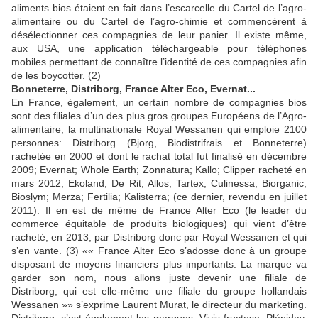
aliments bios étaient en fait dans l’escarcelle du Cartel de l’agro-
alimentaire ou du Cartel de l’agro-chimie et commencèrent à
désélectionner ces compagnies de leur panier. Il existe même,
aux USA, une application téléchargeable pour téléphones
mobiles permettant de connaître l’identité de ces compagnies afin
de les boycotter. (2)
Bonneterre, Distriborg, France Alter Eco, Evernat...
En France, également, un certain nombre de compagnies bios
sont des filiales d’un des plus gros groupes Européens de l’Agro-
alimentaire, la multinationale Royal Wessanen qui emploie 2100
personnes: Distriborg (Bjorg, Biodistrifrais et Bonneterre)
rachetée en 2000 et dont le rachat total fut finalisé en décembre
2009; Evernat; Whole Earth; Zonnatura; Kallo; Clipper racheté en
mars 2012; Ekoland; De Rit; Allos; Tartex; Culinessa; Biorganic;
Bioslym; Merza; Fertilia; Kalisterra; (ce dernier, revendu en juillet
2011). Il en est de même de France Alter Eco (le leader du
commerce équitable de produits biologiques) qui vient d’être
racheté, en 2013, par Distriborg donc par Royal Wessanen et qui
s’en vante. (3)
« France Alter Eco s’adosse donc à un groupe
disposant de moyens financiers plus importants. La marque va
garder son nom, nous allons juste devenir une filiale de
Distriborg, qui est elle-même une filiale du groupe hollandais
Wessanen »
s’exprime Laurent Murat, le directeur du marketing.
Distriborg, c’est également les marques: Vivis fructose, Pléniday,