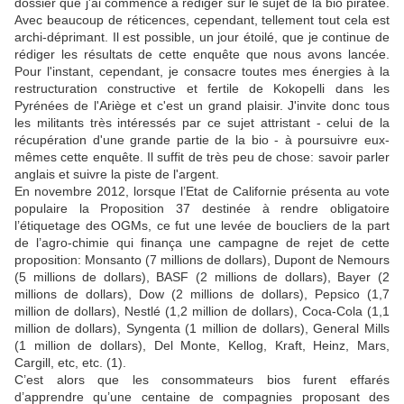
dossier que j'ai commencé à rédiger sur le sujet de la bio piratée.
Avec beaucoup de réticences, cependant, tellement tout cela est
archi-déprimant. Il est possible, un jour étoilé, que je continue de
rédiger les résultats de cette enquête que nous avons lancée.
Pour l'instant, cependant, je consacre toutes mes énergies à la
restructuration constructive et fertile de Kokopelli dans les
Pyrénées de l'Ariège et c'est un grand plaisir. J'invite donc tous
les militants très intéressés par ce sujet attristant - celui de la
récupération d'une grande partie de la bio - à poursuivre eux-
mêmes cette enquête. Il suffit de très peu de chose: savoir parler
anglais et suivre la piste de l'argent.
En novembre 2012, lorsque l’Etat de Californie présenta au vote
populaire la Proposition 37 destinée à rendre obligatoire
l’étiquetage des OGMs, ce fut une levée de boucliers de la part
de l’agro-chimie qui finança une campagne de rejet de cette
proposition: Monsanto (7 millions de dollars), Dupont de Nemours
(5 millions de dollars), BASF (2 millions de dollars), Bayer (2
millions de dollars), Dow (2 millions de dollars), Pepsico (1,7
million de dollars), Nestlé (1,2 million de dollars), Coca-Cola (1,1
million de dollars), Syngenta (1 million de dollars), General Mills
(1 million de dollars), Del Monte, Kellog, Kraft, Heinz, Mars,
Cargill, etc, etc. (1).
C’est alors que les consommateurs bios furent effarés
d’apprendre qu’une centaine de compagnies proposant des