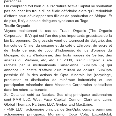
personnes.
On comprend fort bien que ProNatura/Activa Capital ne souhaitait
pas boucher les trous d’une filiale déficitaire alors qu’il redoublait
d’efforts pour développer ses filiales de production en Afrique. Et
de plus, il n’y a pas de délégués syndicaux au Togo.
Tradin Organic
Voyons maintenant le cas de Tradin Organic (The Organic
Corporation B.V) qui est l’un des plus importants grossistes de la
bio Européenne. Ce grossiste vend du tournesol de Bulgarie, des
haricots de Chine, du sésame et du café d’Ethyopie, du sucre et
de l’huile de noix de coco d’Indonésie, du jus d’orange du
Mexique, du riz d’Indonésie, des fruits rouges de Serbie, des
ananas du Vietnam, etc, etc. En 2008, Tradin Organic a été
racheté par la multinationale Canadienne, SunOpta (6) qui
annonce un chiffre d’affaire d’un milliard de dollars. SunOpta
possède 66 % des actions de Opta Minerals Inc (recyclage,
production et distribution de minéraux industriels) et une
participation minoritaire dans Mascoma Corporation spécialisée
dans les nécro-carburants.
SunOpta est coté au Nasdac. Ses cinq principaux actionnaires
sont FMR LLC; West Face Capital; Connor, Clark and Lunn;
Global Thematic Partners LLC; Gruber and MacBaine.
- FMR LLC, l’actionnaire principal de SunOpta, compte parmi ses
actionnaires principaux: Monsanto, Coca Cola, ExxonMobil,