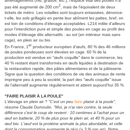
aménagements (nid, grattoir, etc.), l'espace vital des poules n'a
2
pas été augmenté de 200 cm
, mais de l'équivalent de deux
tickets de métro. Les volailles sont toujours entassées, dénonce-
t-elle, les sols grillagés en pente leur abîment les pattes, bref, on
est loin de conditions d'élevage acceptables. L214 milite d'ailleurs
pour l'interdiction pure et simple des poules en cage au profit des
modes d'élevage dits alternatifs : au sol (en intérieur mais sans
cage), en plein air ou bio.
er
En France, 1
producteur européen d'œufs, 80 % des 46 millions
de poules pondeuses sont élevées en cage. 60 % de la
production est vendue en "œufs coquille
"
dans le commerce, les
40 % restant étant transformés en œufs liquides à destination de
la restauration rapide, des pâtes alimentaires et de la pâtisserie.
Signe que la question des conditions de vie des animaux de rente
imprègne peu à peu la société, la part des
"
œufs coquille
"
issue
de l'alternatif augmente régulièrement et atteint aujourd'hui 35 %.
"FAIRE PLAISIR À LA POULE"
L'élevage en plein air ?
"C'est un peu
faire
plaisir à la poule"
,
résume Claude Dumoulin.
"Moi, je n'ai rien contre, la seule
différence c'est le coup de revient : 10 centimes à l'achat pour un
œuf en batterie, 20 % de plus pour le plein air, et 40 % pour un
œuf bio.
L'œuf est la protéine animale la plus abordable, et celle
dont la consommation augmente le plus (+ 3 % par an).
Notre