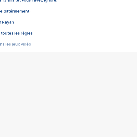
 a 13 ans (et vous l'avez ignoré)
e (littéralement)
im Rayan
 toutes les règles
s les jeux vidéo
us choquant de Rockstar ? - Le scandale BULLY
e plus moche de Steam
du RÊVE tourne au CAUCHEMAR
pendant 8 heures
it… à tort
umiliés par un jeu vidéo
ire - Final Fantasy 8
ti un empire - Age of Empires