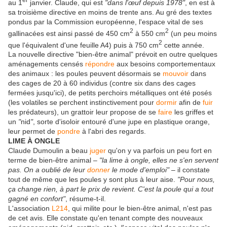
au 1
janvier. Claude, qui est
"dans l'œuf depuis 1978"
, en est à
sa troisième directive en moins de trente ans. Au gré des textes
pondus par la Commission européenne, l'espace vital de ses
2
2
gallinacées est ainsi passé de 450 cm
à 550 cm
(un peu moins
2
que l'équivalent d'une feuille A4) puis à 750 cm
cette année.
La nouvelle directive "bien-être animal" prévoit en outre quelques
aménagements censés
répondre
aux besoins comportementaux
des animaux : les poules peuvent désormais se
mouvoir
dans
des cages de 20 à 60 individus (contre six dans des cages
fermées jusqu'ici), de petits perchoirs métalliques ont été posés
(les volatiles se perchent instinctivement pour
dormir
afin de
fuir
les prédateurs), un grattoir leur propose de se
faire
les griffes et
un
"
nid
"
, sorte d'isoloir entouré d'une jupe en plastique orange,
leur permet de
pondre
à l'abri des regards.
LIME À ONGLE
Claude Dumoulin a beau
juger
qu'on y va parfois un peu fort en
terme de bien-être animal –
"la lime à ongle, elles ne s'en servent
pas. On a oublié de leur
donner
le mode d'emploi"
– il constate
tout de même que les poules y sont plus à leur aise.
"Pour nous,
ça change rien, à part le prix de revient. C'est la poule qui a tout
gagné en confort"
, résume-t-il.
L'association
L214
, qui milite pour le bien-être animal, n'est pas
de cet avis. Elle constate qu'en tenant compte des nouveaux