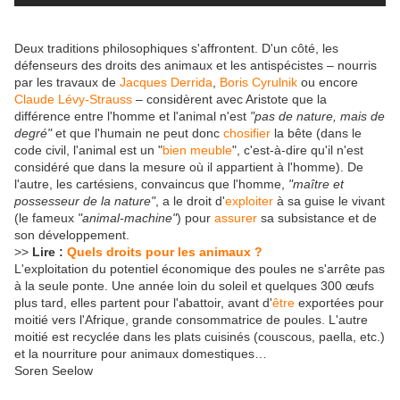
Deux traditions philosophiques s'affrontent. D'un côté, les
défenseurs des droits des animaux et les antispécistes – nourris
par les travaux de
Jacques Derrida
,
Boris Cyrulnik
ou encore
Claude Lévy-Strauss
– considèrent avec Aristote que la
différence entre l'homme et l'animal n'est
"pas de nature, mais de
degré"
et que l'humain ne peut donc
chosifier
la bête (dans le
code civil, l'animal est un "
bien meuble
", c'est-à-dire qu'il n'est
considéré que dans la mesure où il appartient à l'homme). De
l'autre, les cartésiens, convaincus que l'homme,
"maître et
possesseur de la nature"
, a le droit d'
exploiter
à sa guise le vivant
(le fameux
"animal-machine"
) pour
assurer
sa subsistance et de
son développement.
>>
Lire :
Quels droits pour les animaux ?
L'exploitation du potentiel économique des poules ne s'arrête pas
à la seule ponte. Une année loin du soleil et quelques 300 œufs
plus tard, elles partent pour l'abattoir, avant d'
être
exportées pour
moitié vers l'Afrique, grande consommatrice de poules. L'autre
moitié est recyclée dans les plats cuisinés (couscous, paella, etc.)
et la nourriture pour animaux domestiques…
Soren Seelow