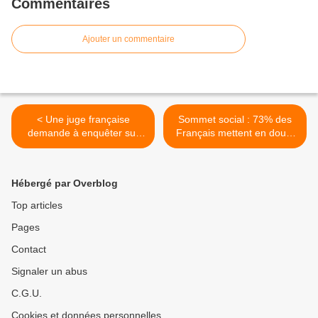
Commentaires
Ajouter un commentaire
< Une juge française
Sommet social : 73% des
demande à enquêter sur
Français mettent en doute
Guantanamo
son efficacité ! >
Hébergé par Overblog
Top articles
Pages
Contact
Signaler un abus
C.G.U.
Cookies et données personnelles