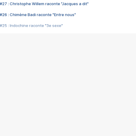
#27 : Christophe Willem raconte "Jacques a dit"
#26 : Chimène Badi raconte "Entre nous"
#25 : Indochine raconte "3e sexe"
#24 : Zaho raconte "C'est chelou"
#23 : Patrick Bruel raconte "Au café des délices"
#22 : Kyo raconte "Le chemin"
#21 : Nolwenn Leroy raconte "Cassé"
#20 : Patrick Hernandez raconte "Born to be alive"
#19 : Lorie raconte "Près de moi"
#18 : Michael Jones raconte "A nos actes manqués" (avec Jean-Jacque
#17 : Khaled raconte "Aïcha"
#16 : Corneille raconte "Parce qu'on vient de loin"
#15 : Indochine raconte "L'aventurier"