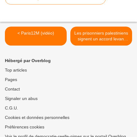
< Paris12M (vidéo)
Les prisonniers palestiniens
signent un accord levant
leur grève de la faim >
Hébergé par Overblog
Top articles
Pages
Contact
Signaler un abus
C.G.U.
Cookies et données personnelles
Préférences cookies
Voir le profil de democratie-reelle-nimes sur le portail Overblog