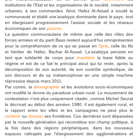
institutions de l'Etat et les organisations de la société, notamment
urbaines, à ses commandes. Ainsi, Hafez Al-Assad a soudé la
communauté et établi une
'asabiyya
dominante dans le pays, tout
en élargissant progressivement l'assise sociale et les réseaux
économiques de son
pouvoir
.
La question communautaire de même que celle des rôles des
forces armées et du parti Baas restent aujourd'hui omniprésentes
pour la compréhension de ce qui se passe en
Syrie
, celle du fils
et héritier de Hafez, Bachar Al-Assad. La
'asabiyya
persiste en
tant que solidarité de corps pour
maintenir
la base fidèle au
régime et est de ce fait le principal atout qui lui reste, après la
décomposition de son autorité, de son contrôle symbolique, de
son discours et de sa métamorphose en une simple machine
répressive depuis mars 2011.
Par contre, la
démographie
et les évolutions socio-économiques
ont modifié la donne du paradoxe urbain-rural. Le mouvement de
contestation n'est plus uniquement citadin, comme Michel Seurat
le décrivait au début des années 1980. Il est également rural, et
le rapport entre les villes et les campagnes ne peut plus le
contenir
ou
dresser
ses frontières. Ces dernières sont dépassées
par la nouvelle génération qui reconstitue son champ politique, à
la fois dans des régions périphériques, dans les nouveaux
espaces rattrapés par l'élargissement des agglomérations et