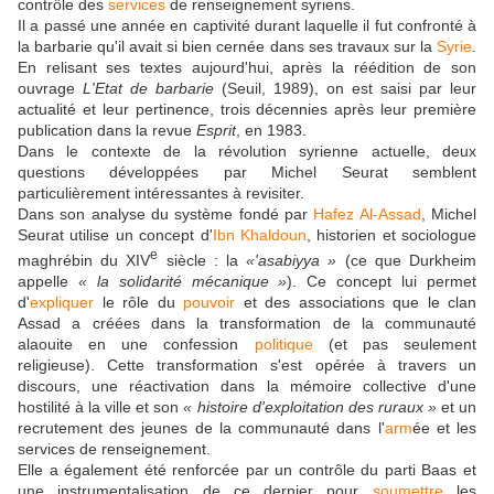
contrôle des
services
de renseignement syriens.
Il a passé une année en captivité durant laquelle il fut confronté à
la barbarie qu'il avait si bien cernée dans ses travaux sur la
Syrie
.
En relisant ses textes aujourd'hui, après la réédition de son
ouvrage
L'Etat de barbarie
(Seuil, 1989), on est saisi par leur
actualité et leur pertinence, trois décennies après leur première
publication dans la revue
Esprit
, en 1983.
Dans le contexte de la révolution syrienne actuelle, deux
questions développées par Michel Seurat semblent
particulièrement intéressantes à revisiter.
Dans son analyse du système fondé par
Hafez Al-Assad
, Michel
Seurat utilise un concept d'
Ibn Khaldoun
, historien et sociologue
e
maghrébin du XIV
siècle : la
«'asabiyya »
(ce que Durkheim
appelle
« la solidarité mécanique »
). Ce concept lui permet
d'
expliquer
le rôle du
pouvoir
et des associations que le clan
Assad a créées dans la transformation de la communauté
alaouite en une confession
politique
(et pas seulement
religieuse). Cette transformation s'est opérée à travers un
discours, une réactivation dans la mémoire collective d'une
hostilité à la ville et son
« histoire d'exploitation des ruraux »
et un
recrutement des jeunes de la communauté dans l'
arm
ée et les
services de renseignement.
Elle a également été renforcée par un contrôle du parti Baas et
une instrumentalisation de ce dernier pour
soumettre
les