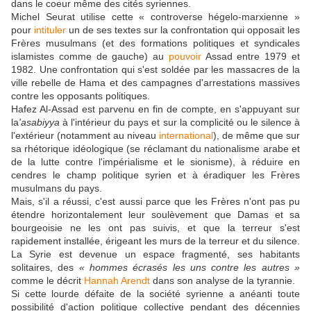
dans le coeur même des cités syriennes.
Michel Seurat utilise cette « controverse hégelo-marxienne »
pour
intituler
un de ses textes sur la confrontation qui opposait les
Frères musulmans (et des formations politiques et syndicales
islamistes comme de gauche) au
pouvoir
Assad entre 1979 et
1982. Une confrontation qui s'est soldée par les massacres de la
ville rebelle de Hama et des campagnes d'arrestations massives
contre les opposants politiques.
Hafez Al-Assad est parvenu en fin de compte, en s'appuyant sur
la
'asabiyya
à l'intérieur du pays et sur la complicité ou le silence à
l'extérieur (notamment au niveau
international
), de même que sur
sa rhétorique idéologique (se réclamant du nationalisme arabe et
de la lutte contre l'impérialisme et le sionisme), à réduire en
cendres le champ politique syrien et à éradiquer les Frères
musulmans du pays.
Mais, s'il a réussi, c'est aussi parce que les Frères n'ont pas pu
étendre horizontalement leur soulèvement que Damas et sa
bourgeoisie ne les ont pas suivis, et que la terreur s'est
rapidement installée, érigeant les murs de la terreur et du silence.
La Syrie est devenue un espace fragmenté, ses habitants
solitaires, des
« hommes écrasés les uns contre les autres »
comme le décrit
Hannah Arendt
dans son analyse de la tyrannie.
Si cette lourde défaite de la société syrienne a anéanti toute
possibilité d'action politique collective pendant des décennies