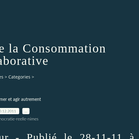
e la Consommation
aborative
es
>
Categories
>
er et agir autrement
0.12.2011
…
ocratie-reelle-nimes
ur - Publié le 28-11-11 à