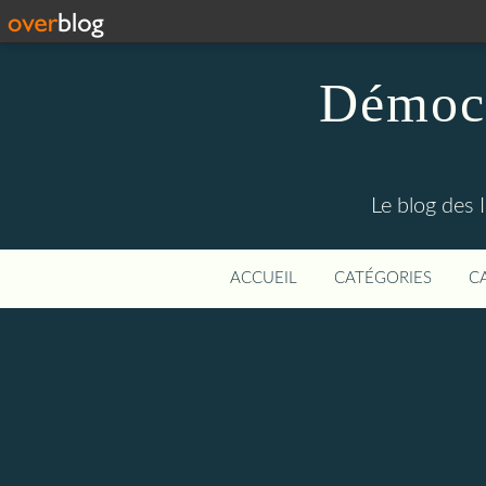
Démocr
Le blog des 
ACCUEIL
CATÉGORIES
C