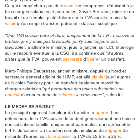
Ce qui n'empêchera pas de
trouver
un compromis, réduisant à la
fois charges salariales et patronales. Xavier Bertrand, ministre du
travail et de l'emploi, plutôt frileux sur la TVA sociale, a ainsi fait
valoir
qu'un simple transfert patronal le laissait sceptique.
"Une TVA sociale pure et dure, uniquement de la TVA, massive et
brutale, je n'y étais pas favorable, je n'y suis toujours pas
favorable"
, a affirmé le ministre, jeudi 5 janvier, sur LCI. Interrogé
sur le recours éventuel à la CSG, il a confirmé que
"d'autres
pistes que la TVA"
pouvaient
permettre
d'
opérer
un transfert.
Marc-Philippe Daubresse, ancien ministre, député du Nord et
secrétaire général adjoint de l'UMP, est allé
plaider
jeudi auprès
de Nicolas Sarkozy pour un transfert également massif de
charges salariales
"qui permettrait des gains substantiels de
pouvoir
d'achat et donc de
relancer
la croissance"
, selon lui.
LE MEDEF SE RÉJOUIT
Le principal enjeu est l'ampleur du transfert à
opérer
. Les
défenseurs de la TVA sociale défendent généralement une baisse
des cotisations famille, uniquement patronales, qui représentent
5,4 % du salaire. Un transfert complet implique de
dégager
35
milliards d'euros, soit
faire
passer
la TVA de 19,6 % à 25 %.