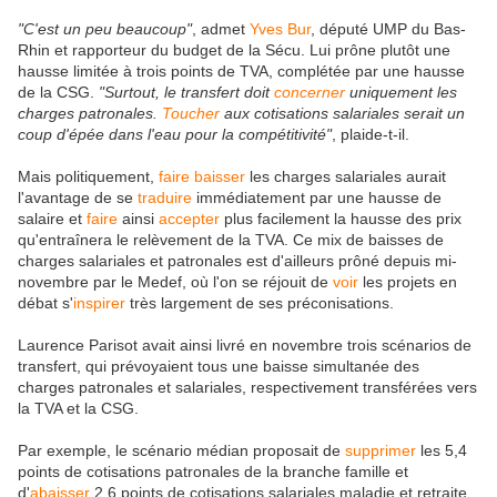
"C'est un peu beaucoup"
, admet
Yves Bur
, député UMP du Bas-
Rhin et rapporteur du budget de la Sécu. Lui prône plutôt une
hausse limitée à trois points de TVA, complétée par une hausse
de la CSG.
"Surtout, le transfert doit
concerner
uniquement les
charges patronales.
Toucher
aux cotisations salariales serait un
coup d'épée dans l'eau pour la compétitivité"
, plaide-t-il.
Mais politiquement,
faire
baisser
les charges salariales aurait
l'avantage de se
traduire
immédiatement par une hausse de
salaire et
faire
ainsi
accepter
plus facilement la hausse des prix
qu'entraînera le relèvement de la TVA. Ce mix de baisses de
charges salariales et patronales est d'ailleurs prôné depuis mi-
novembre par le Medef, où l'on se réjouit de
voir
les projets en
débat s'
inspirer
très largement de ses préconisations.
Laurence Parisot avait ainsi livré en novembre trois scénarios de
transfert, qui prévoyaient tous une baisse simultanée des
charges patronales et salariales, respectivement transférées vers
la TVA et la CSG.
Par exemple, le scénario médian proposait de
supprimer
les 5,4
points de cotisations patronales de la branche famille et
d'
abaisser
2,6 points de cotisations salariales maladie et retraite.