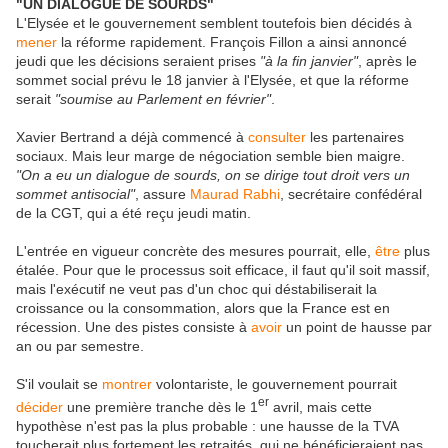
"UN DIALOGUE DE SOURDS"
L'Elysée et le gouvernement semblent toutefois bien décidés à
mener
la réforme rapidement. François Fillon a ainsi annoncé
jeudi que les décisions seraient prises
"à la fin janvier"
, après le
sommet social prévu le 18 janvier à l'Elysée, et que la réforme
serait
"soumise au Parlement en février"
.
Xavier Bertrand a déjà commencé à
consulter
les partenaires
sociaux. Mais leur marge de négociation semble bien maigre.
"On a eu un dialogue de sourds, on se dirige tout droit vers un
sommet antisocial"
, assure
Maurad Rabhi
, secrétaire confédéral
de la CGT, qui a été reçu jeudi matin.
L'entrée en vigueur concrète des mesures pourrait, elle,
être
plus
étalée. Pour que le processus soit efficace, il faut qu'il soit massif,
mais l'exécutif ne veut pas d'un choc qui déstabiliserait la
croissance ou la consommation, alors que la France est en
récession. Une des pistes consiste à
avoir
un point de hausse par
an ou par semestre.
S'il voulait se
montrer
volontariste, le gouvernement pourrait
er
décider
une première tranche dès le 1
avril, mais cette
hypothèse n'est pas la plus probable : une hausse de la TVA
toucherait plus fortement les retraités, qui ne bénéficieraient pas