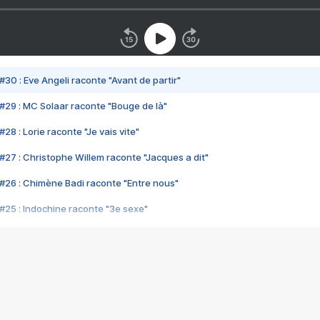
#30 : Eve Angeli raconte "Avant de partir"
#29 : MC Solaar raconte "Bouge de là"
28 : Lorie raconte "Je vais vite"
#27 : Christophe Willem raconte "Jacques a dit"
#26 : Chimène Badi raconte "Entre nous"
#25 : Indochine raconte "3e sexe"
#24 : Zaho raconte "C'est chelou"
#23 : Patrick Bruel raconte "Au café des délices"
#22 : Kyo raconte "Le chemin"
#21 : Nolwenn Leroy raconte "Cassé"