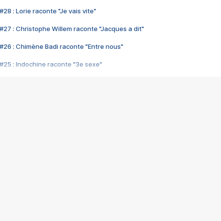
28 : Lorie raconte "Je vais vite"
#27 : Christophe Willem raconte "Jacques a dit"
#26 : Chimène Badi raconte "Entre nous"
#25 : Indochine raconte "3e sexe"
#24 : Zaho raconte "C'est chelou"
#23 : Patrick Bruel raconte "Au café des délices"
#22 : Kyo raconte "Le chemin"
#21 : Nolwenn Leroy raconte "Cassé"
#20 : Patrick Hernandez raconte "Born to be alive"
#19 : Lorie raconte "Près de moi"
#18 : Michael Jones raconte "A nos actes manqués" (avec Jean-Jacque
#17 : Khaled raconte "Aïcha"