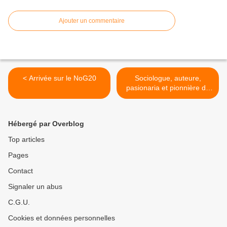
Ajouter un commentaire
< Arrivée sur le NoG20
Sociologue, auteure,
pasionaria et pionnière de
l’introduction du commerce
équitable au Québec -
Laure Waridel à Mont-
Hébergé par Overblog
Tremblant : un succès
monstre! >
Top articles
Pages
Contact
Signaler un abus
C.G.U.
Cookies et données personnelles