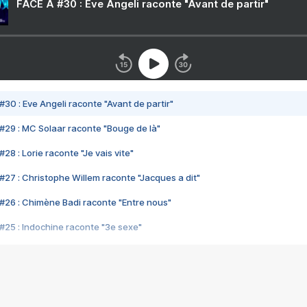
FACE A #30 : Eve Angeli raconte "Avant de partir"
#30 : Eve Angeli raconte "Avant de partir"
#29 : MC Solaar raconte "Bouge de là"
28 : Lorie raconte "Je vais vite"
#27 : Christophe Willem raconte "Jacques a dit"
#26 : Chimène Badi raconte "Entre nous"
#25 : Indochine raconte "3e sexe"
#24 : Zaho raconte "C'est chelou"
#23 : Patrick Bruel raconte "Au café des délices"
#22 : Kyo raconte "Le chemin"