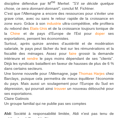
me
discipline défendue par M
Merkel.
"S'il se décide quelque
chose, ce sera donnant-donnant",
conclut M. Fichtner.
C'est que l'Allemagne a encore des ressources pour s'éviter une
grave crise, avec ou sans le retour rapide de la croissance en
zone euro. Grâce à son
industrie
ultra-compétitive, elle profitera
du rebond des
Etats-Unis
et de la croissance toujours tonique de
la
Chine
et de pays d'Europe de l'Est pour
doper
ses
exportations, pensent les économistes.
Surtout, après quinze années d'austérité et de modération
salariale, le pays peut lâcher du lest sur les rémunérations et la
fiscalité des ménages. Assez pour
faire
grossir la demande
intérieure et
rendre
le pays moins dépendant de ses "clients".
Déjà les syndicats bataillent en faveur de hausses de plus de 6 %
dans certains secteurs.
Une bonne nouvelle pour l'Allemagne, juge
Thomas Harjes
chez
Barclays, puisque cela permettra de mieux équilibrer l'économie
du pays. Mais aussi un soulagement pour l'Europe du Sud en
dépression, qui pourrait ainsi
trouver
un nouveau débouché pour
ses exportations.
Claire Gatinois
Un groupe familial qui ne publie pas ses comptes
Aldi
Société à responsabilité limitée, Aldi n'est pas tenu de