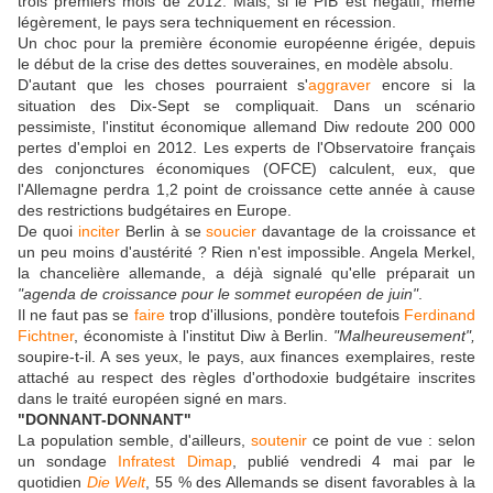
trois premiers mois de 2012. Mais, si le PIB est négatif, même
légèrement, le pays sera techniquement en récession.
Un choc pour la première économie européenne érigée, depuis
le début de la crise des dettes souveraines, en modèle absolu.
D'autant que les choses pourraient s'
aggraver
encore si la
situation des Dix-Sept se compliquait. Dans un scénario
pessimiste, l'institut économique allemand Diw redoute 200 000
pertes d'emploi en 2012. Les experts de l'Observatoire français
des conjonctures économiques (OFCE) calculent, eux, que
l'Allemagne perdra 1,2 point de croissance cette année à cause
des restrictions budgétaires en Europe.
De quoi
inciter
Berlin à se
soucier
davantage de la croissance et
un peu moins d'austérité ? Rien n'est impossible. Angela Merkel,
la chancelière allemande, a déjà signalé qu'elle préparait un
"agenda de croissance pour le sommet européen de juin"
.
Il ne faut pas se
faire
trop d'illusions, pondère toutefois
Ferdinand
Fichtner
, économiste à l'institut Diw à Berlin.
"Malheureusement",
soupire-t-il. A ses yeux, le pays, aux finances exemplaires, reste
attaché au respect des règles d'orthodoxie budgétaire inscrites
dans le traité européen signé en mars.
"DONNANT-DONNANT"
La population semble, d'ailleurs,
soutenir
ce point de vue : selon
un sondage
Infratest Dimap
, publié vendredi 4 mai par le
quotidien
Die Welt
, 55 % des Allemands se disent favorables à la