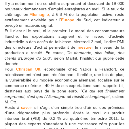
Il y a notamment eu ce chiffre surprenant et décevant de 19 000
nouveaux demandeurs d'emploi enregistrés en avril. Si le taux de
chômage en
Allemagne
, à 6,8 % de la population active, reste
extrêmement enviable pour l'
Europe
du Sud, cet indicateur a
envoyé un mauvais signal.
Et il n'est ni le seul, ni le premier. Le moral des consommateurs
flanche, les exportations stagnent et le niveau d'activité
industrielle a des accès de faiblesse. Mercredi 2 mai, l'indice PMI
des directeurs d'achat permettant de
mesurer
le niveau de la
production a reculé. En cause,
"la demande, plus faible, des
clients d'Europe du Sud",
selon Markit, l'institut qui publie cette
donnée.
Pour
Christian Ott
, économiste chez Natixis à Francfort, ce
ralentissement n'est pas très étonnant. Il reflète, une fois de plus,
la vulnérabilité du modèle économique allemand, focalisé sur le
commerce extérieur : 40 % de ses exportations sont, rappelle-t-il,
destinées aux pays de la zone euro.
"Ce qui est finalement
surprenant, c'est que l'Allemagne ait résisté si longtemps",
estime
M. Ott.
Reste à
savoir
s'il s'agit d'un simple trou d'air ou des prémices
d'une dégradation plus profonde. Après le recul du produit
intérieur brut (PIB) de 0,2 % au quatrième trimestre 2011, la
plupart des experts s'attendent à une croissance zéro pour les