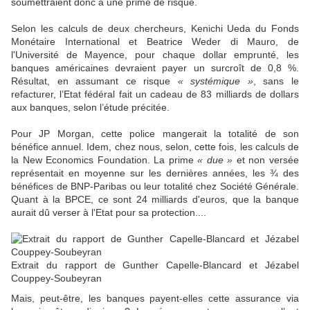
soumettraient donc à une prime de risque.
Selon les calculs de deux chercheurs, Kenichi Ueda du Fonds
Monétaire International et Beatrice Weder di Mauro, de
l'Université de Mayence, pour chaque dollar emprunté, les
banques américaines devraient payer un surcroît de 0,8 %.
Résultat, en assumant ce risque
« systémique »
, sans le
refacturer, l’Etat fédéral fait un cadeau de 83 milliards de dollars
aux banques, selon l’étude précitée.
Pour JP Morgan, cette police mangerait la totalité de son
bénéfice annuel. Idem, chez nous, selon, cette fois, les calculs de
la New Economics Foundation. La prime
« due »
et non versée
représentait en moyenne sur les dernières années, les ¾ des
bénéfices de BNP-Paribas ou leur totalité chez Société Générale.
Quant à la BPCE, ce sont 24 milliards d'euros, que la banque
aurait dû verser à l'Etat pour sa protection....
Extrait du rapport de Gunther Capelle-Blancard et Jézabel
Couppey-Soubeyran
Mais, peut-être, les banques payent-elles cette assurance via