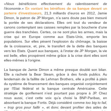
«
Nous bénéficions effectivement du ralentissement de
l’économie
.»
En vantant les bénéfices de sa banque devant un
parterre d’investisseurs
, 21,3 milliards d’euros en 2012, Jamie
Dimon, le patron de JP Morgan, n’a sans doute pas bien mesuré
la portée de ses déclarations. Elles ont tout du vendeur de
canons contemplant ses caisses remplies par la boucherie d’une
guerre des tranchées. Certes, ce ne sont plus les armes, mais la
crise qui en Europe comme aux Etats-Unis, emporte les
populations. Sur elles pèsent l’explosion du chômage, la baisse
de la croissance, et, pire, le transfert de la dette des banques
vers les Etats. Quant aux banques, à l’instar de JP Morgan, la vie
est belle, elles prospèrent même grâce à la crise dont elles sont
elles-mêmes à l’origine.
La banque de Jamie Dimon a même presque doublé son bilan.
Elle a racheté la Bear Steam, grâce à des fonds publics. Au
lendemain de la faillite de Lehman Brothers, elle a profité à plein
du système de financement des banques organisé conjointement
par l’Etat fédéral et la banque centrale Américaine. Cette
stratégie de gonflement n’est pourtant pas propre à JP. Chez
nous aussi, c’est cette voix qu’a choisi la BNP-Paribas, en
absorbant la banque Fortis. Déjà considéré comme
too big to fail
,
«
trop gros pour faillir
», et donc devant profiter des aides de