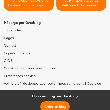
< L’implosion du système
La Parisienne Libérée
Dassault pour ceux qui ont
détourne l'«Aéropub» de
raté le début
Notre-Dame-des-Landes >
Hébergé par Overblog
Top articles
Pages
Contact
Signaler un abus
C.G.U.
Cookies et données personnelles
Préférences cookies
Voir le profil de democratie-reelle-nimes sur le portail Overblog
Créer un blog sur Overblog
Créer un blog