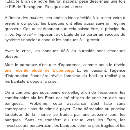
l’Etat, le bilan de notre fleuron national pèse désormais une fois
le PIB de l’hexagone. Plus qu’avant la crise…
A l'instar des
gainers
, ces obèses bien décidés à le rester voire à
prendre du poids, les banques ont elles aussi suivi un régime
grosseur. Car, aussi étonnant que cela puisse être, le principe du
«
too big to fail
» imposant aux Etats de se porter au secours du
système financier à conduit les banques à… grossir.
Avec la crise, les banques déjà en surpoids sont devenues
obèses
Mais le paradoxe n’est que d’apparence, comme nous le révèle
une récente étude de Bloomberg
. Et en passant, l’agence
d’information financière révèle l’ampleur du hold-up réalisé par
les banksters depuis la crise.
On a compris que sous peine de déflagration de l’économie, les
contribuables via les Etats ont été obligés de venir en aide aux
banques… Problème, cette assurance s’est faite sans
contrepartie : pas de prime à payer. Cette dérogation au principe
fondateur de la finance se traduit par une aubaine pour les
banques. Sans ce transfert du risque vers les Etats, les
investisseurs percevraient les banques comme plus fragiles et les