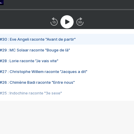
#30 : Eve Angeli raconte "Avant de partir"
#29 : MC Solaar raconte "Bouge de là"
28 : Lorie raconte "Je vais vite"
#27 : Christophe Willem raconte "Jacques a dit"
#26 : Chimène Badi raconte "Entre nous"
#25 : Indochine raconte "3e sexe"
#24 : Zaho raconte "C'est chelou"
#23 : Patrick Bruel raconte "Au café des délices"
#22 : Kyo raconte "Le chemin"