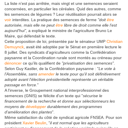
La liste n'est pas arrêtée, mais vingt et une semences seraient
concernées, en particulier les céréales. Quid des autres, comme
les semences de légumes ? Leur réutilisation pourrait alors se
voir
interdites. La pratique des semences de ferme
"doit
être
autorisée, mais elle ne peut
être
libre de droit comme elle l'est
aujourd'hui",
a expliqué le ministre de l'agriculture Bruno Le
Maire, qui défendait le texte.
Cette proposition de loi, présentée par le sénateur UMP
Christian
Demuynck
, avait été adoptée par le Sénat en première lecture le
8 juillet. Des syndicats d'agriculteurs comme la Confédération
paysanne et la Coordination rurale sont montés au créneau pour
dénoncer
ce qu'ils qualifient de
"privatisation des semences"
.
Selon Guy Kastler, de la Confédération paysanne : "
Le vote à
l'Assemblée, sans
amender
le texte pour qu'il soit définitivement
adopté avant l'élection présidentielle représente un véritable
passage en force
."
A l'inverse, le Groupement national interprofessionnel des
semences (GNIS) se félicite d'un texte qui "
sécurise le
financement de la recherche et donne aux sélectionneurs les
moyens de
développer
durablement des programmes
d'amélioration des plantes
".
Même satisfaction du côté de syndicat agricole FNSEA. Pour son
président
Xavier Beulin
, "
il est normal que les agriculteurs