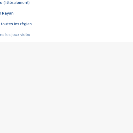
e (littéralement)
im Rayan
 toutes les règles
s les jeux vidéo
us choquant de Rockstar ? - Le scandale BULLY
e plus moche de Steam
du RÊVE tourne au CAUCHEMAR
pendant 8 heures
it… à tort
umiliés par un jeu vidéo
ire - Final Fantasy 8
ti un empire - Age of Empires
story DOFUS