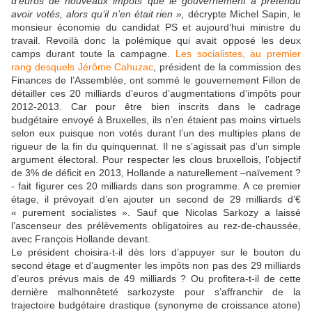
d’euros de nouveaux impôts que le gouvernement a prétendu
avoir votés, alors qu’il n’en était rien »,
décrypte Michel Sapin, le
monsieur économie du candidat PS et aujourd’hui ministre du
travail. Revoilà donc la polémique qui avait opposé les deux
camps durant toute la campagne.
Les socialistes, au premier
rang desquels Jérôme Cahuzac
, président de la commission des
Finances de l’Assemblée, ont sommé le gouvernement Fillon de
détailler ces 20 milliards d’euros d’augmentations d’impôts pour
2012-2013. Car pour être bien inscrits dans le cadrage
budgétaire envoyé à Bruxelles, ils n’en étaient pas moins virtuels
selon eux puisque non votés durant l’un des multiples plans de
rigueur de la fin du quinquennat. Il ne s’agissait pas d’un simple
argument électoral. Pour respecter les clous bruxellois, l’objectif
de 3% de déficit en 2013, Hollande a naturellement –naïvement ?
- fait figurer ces 20 milliards dans son programme. A ce premier
étage, il prévoyait d’en ajouter un second de 29 milliards d’€
« purement socialistes ». Sauf que Nicolas Sarkozy a laissé
l’ascenseur des prélèvements obligatoires au rez-de-chaussée,
avec François Hollande devant.
Le président choisira-t-il dès lors d’appuyer sur le bouton du
second étage et d’augmenter les impôts non pas des 29 milliards
d’euros prévus mais de 49 milliards ? Ou profitera-t-il de cette
dernière malhonnêteté sarkozyste pour s’affranchir de la
trajectoire budgétaire drastique (synonyme de croissance atone)