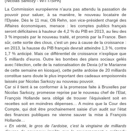
(Nicolas Sarkozy - WITT/SIPA)
La Commission européenne n’aura pas attendu la passation de
pouvoir pour saluer, à sa manière, le nouveau locataire de
l’Elysée. Dès le 11 mai, Olli Rehn, son vice-président chargé des
Affaires économiques, menace : les comptes publics français
seront déficitaires à hauteur de 4,2 % du PIB en 2013, au lieu des
3 % imposés par le nouveau traité, et promis par la France. Bien
sûr, cette sortie des clous, c’est un peu à cause de la croissance :
en 2013, la hausse du PIB français devrait atteindre 1,3 %, contre
1,7 % anticipé. Mais ce différentiel de croissance n’explique que
5 milliards d’euros. Outre les bombes des plans sociaux gelés
avec l’élection, celle de la nationalisation de Dexia (cf le Marianne
de cette semaine en kiosque), cette petite ardoise de 20 milliards
constitue sans doute le plus important des cadeaux empoisonnés
laissés par Nicolas Sarkozy au nouveau pouvoir.
Car si il tient à se conformer à la promesse faite à Bruxelles par
Nicolas Sarkozy, promesse reprise par le nouveau chef de l’Etat,
François Hollande sera obligé de trouver l’équivalent soit en
recettes soit en moindres dépenses… A moins que la Cour des
Compte, qui doit être prochainement saisie d’un audit sur l’état
des finances publiques ne vienne sauver la mise à François
Hollande…
« En vérité, le gros de l’ardoise, c’est la vingtaine de milliards