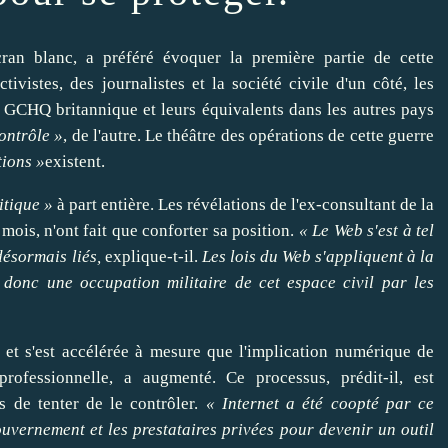
cran blanc, a préféré
évoquer
la première partie de cette
ivistes, des journalistes et la société civile d'un côté, les
 GCHQ britannique et leurs équivalents dans les autres pays
ontrôle »
, de l'autre. Le théâtre des opérations de cette guerre
tions »
existent.
itique
»
à part entière. Les révélations de l'ex-consultant de la
ois, n'ont fait que
conforter
sa position.
« Le Web s'est à tel
ésormais liés,
explique-t-il.
Les lois du Web s'appliquent à la
t donc une occupation militaire de cet espace civil par les
 et s'est accélérée à mesure que l'implication numérique de
ofessionnelle, a augmenté. Ce processus, prédit-il, est
ens de
tenter
de le
contrôler
.
« Internet a été coopté par ce
gouvernement et les prestataires privées pour
devenir
un outil