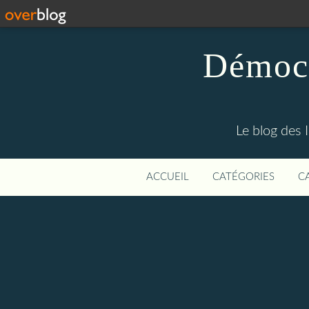
Démocr
Le blog des 
ACCUEIL
CATÉGORIES
C