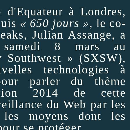
 d'
Equateur
à Londres,
puis
« 650 jours »
, le co-
eaks
, Julian Assange, a
, samedi 8 mars au
y Southwest »
(
SXSW
),
uvelles
technologies
à
 pour
parler
du thème
ition 2014 de cette
veillance du Web par les
 les moyens dont les
pour se
protéger
.