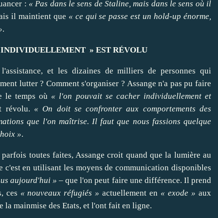
uancer
:
« Pas dans le sens de Staline, mais dans le sens où il
ais il maintient que
« ce qui se passe est un hold-up énorme,
»
.
INDIVIDUELLEMENT » EST RÉVOLU
l'assistance, et les dizaines de milliers de personnes qui
omment
lutter
? Comment s'
organiser
? Assange n'a pas pu
faire
e le temps où
« l'on pouvait se
cacher
individuellement et
t révolu.
« On doit se
confronter
aux comportements des
ations que l'on maîtrise. Il faut que nous fassions quelque
choix »
.
parfois toutes faites, Assange croit quand que la lumière au
ue c'est en utilisant les moyens de communication disponibles
ous
aujourd'hui »
– que l'on peut
faire
une différence. Il prend
s, ces
« nouveaux réfugiés »
actuellement en
« exode »
aux
e la mainmise des Etats, et l'ont fait en ligne.