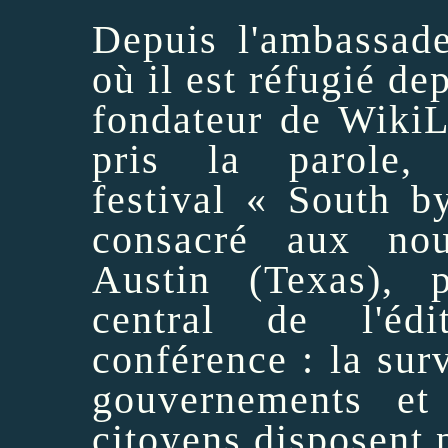
Depuis l'ambassade
où il est réfugié de
fondateur de
WikiL
pris la parole
festival
« South b
consacré aux no
Austin (Texas),
central de l'éd
conférence : la sur
gouvernements et
citoyens disposent 