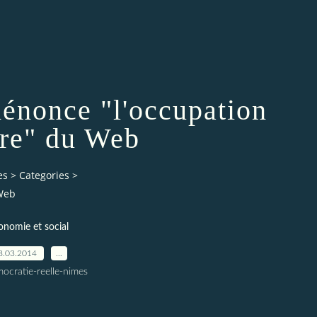
dénonce "l'occupation
ire" du Web
es
>
Categories
>
 Web
onomie et social
8.03.2014
…
ocratie-reelle-nimes