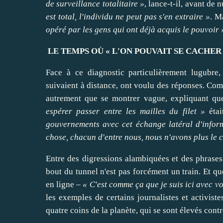
de surveillance totalitaire »
, lance-t-il, avant de
n
est
total
, l'individu ne peut pas s'en extraire »
. M
opéré par les gens qui ont déjà acquis le pouvoir 
LE TEMPS OÙ « L'ON POUVAIT SE
CACHER
Face à ce diagnostic particulièrement lugubre, 
suivaient à distance, ont voulu des réponses. C
autrement que se
montrer
vague, expliquant qu
espérer
passer entre les mailles du filet »
étai
gouvernements avec cet échange latéral d'inform
chose, chacun d'entre nous, nous n'avons plus le 
Entre des digressions alambiquées et des phrases 
bout du tunnel n'est pas forcément un train. Et q
en ligne –
« C'est comme ça que je suis ici avec
v
les exemples de certains journalistes et activiste
quatre coins de la
planète
, qui se sont élevés contr