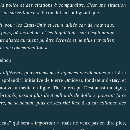
 la
police
et des citations à
comparaître
. C'est une situation
s de surveillance »
. Il conclut en soulignant que :
fs pour les Etats-Unis et leurs alliés car de nouveaux
s pays, où
les débats
et les inquiétudes sur l'espionnage
ournalistes auraient pu
être
écrasés et ne plus
travailler
.
ens de communication ».
vaincu
s différents gouvernement et agences occidentales »
et à la
 applaudit l'initiative de Pierre Omidyar, fondateur d'
eBay
, et
 nouveau média en ligne,
The Intercept
. C'est aussi un signe,
ortunés, pesant plus de 8 milliards de dollars, pouvant
faire
ère, ne se sentent plus en sécurité face à la surveillance des
"leak" qui sera
« important »
, mais ne veux pas en
dire
plus,