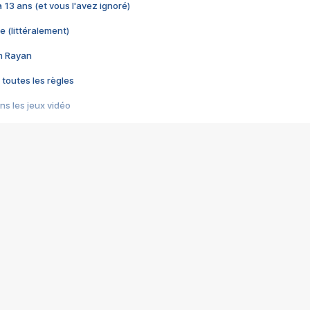
 a 13 ans (et vous l'avez ignoré)
e (littéralement)
im Rayan
 toutes les règles
s les jeux vidéo
us choquant de Rockstar ? - Le scandale BULLY
e plus moche de Steam
du RÊVE tourne au CAUCHEMAR
pendant 8 heures
it… à tort
umiliés par un jeu vidéo
ire - Final Fantasy 8
ti un empire - Age of Empires