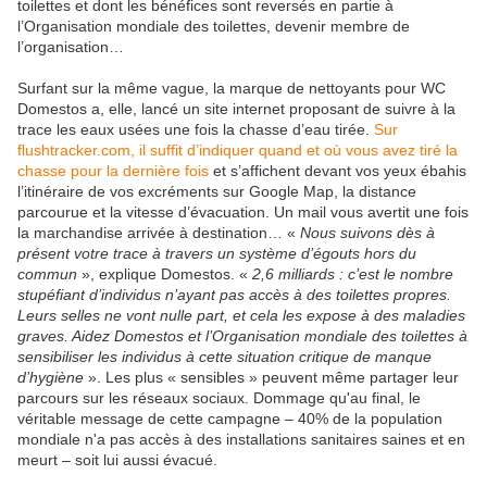
toilettes et dont les bénéfices sont reversés en partie à
l’Organisation mondiale des toilettes, devenir membre de
l’organisation…
Surfant sur la même vague, la marque de nettoyants pour WC
Domestos a, elle, lancé un site internet proposant de suivre à la
trace les eaux usées une fois la chasse d’eau tirée.
Sur
flushtracker.com, il suffit d’indiquer quand et où vous avez tiré la
chasse pour la dernière fois
et s’affichent devant vos yeux ébahis
l’itinéraire de vos excréments sur Google Map, la distance
parcourue et la vitesse d’évacuation. Un mail vous avertit une fois
la marchandise arrivée à destination… «
Nous suivons dès à
présent votre trace à travers un système d’égouts hors du
commun
», explique Domestos. «
2,6 milliards : c’est le nombre
stupéfiant d’individus n’ayant pas accès à des toilettes propres.
Leurs selles ne vont nulle part, et cela les expose à des maladies
graves. Aidez Domestos et l’Organisation mondiale des toilettes à
sensibiliser les individus à cette situation critique de manque
d’hygiène
». Les plus « sensibles » peuvent même partager leur
parcours sur les réseaux sociaux. Dommage qu'au final, le
véritable message de cette campagne – 40% de la population
mondiale n'a pas accès à des installations sanitaires saines et en
meurt – soit lui aussi évacué.