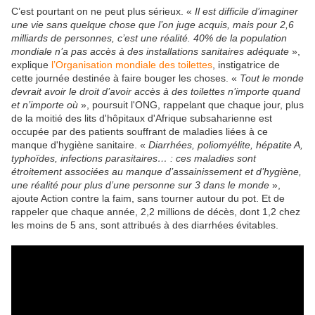
C’est pourtant on ne peut plus sérieux. «
Il est difficile d’imaginer
une vie sans quelque chose que l’on juge acquis, mais pour 2,6
milliards de personnes, c’est une réalité. 40% de la population
mondiale n’a pas accès à des installations sanitaires adéquate
»,
explique
l’Organisation mondiale des toilettes
, instigatrice de
cette journée destinée à faire bouger les choses. «
Tout le monde
devrait avoir le droit d’avoir accès à des toilettes n’importe quand
et n’importe où
», poursuit l'ONG, rappelant que chaque jour, plus
de la moitié des lits d'hôpitaux d'Afrique subsaharienne est
occupée par des patients souffrant de maladies liées à ce
manque d'hygiène sanitaire. «
Diarrhées, poliomyélite, hépatite A,
typhoïdes, infections parasitaires… : ces maladies sont
étroitement associées au manque d’assainissement et d’hygiène,
une réalité pour plus d’une personne sur 3 dans le monde
»,
ajoute Action contre la faim, sans tourner autour du pot. Et de
rappeler que chaque année, 2,2 millions de décès, dont 1,2 chez
les moins de 5 ans, sont attribués à des diarrhées évitables.