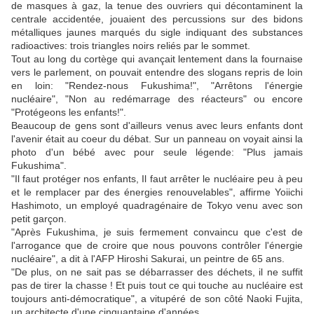
de masques à gaz, la tenue des ouvriers qui décontaminent la
centrale accidentée, jouaient des percussions sur des bidons
métalliques jaunes marqués du sigle indiquant des substances
radioactives: trois triangles noirs reliés par le sommet.
Tout au long du cortège qui avançait lentement dans la fournaise
vers le parlement, on pouvait entendre des slogans repris de loin
en loin: "Rendez-nous Fukushima!", "Arrêtons l'énergie
nucléaire", "Non au redémarrage des réacteurs" ou encore
"Protégeons les enfants!".
Beaucoup de gens sont d'ailleurs venus avec leurs enfants dont
l'avenir était au coeur du débat. Sur un panneau on voyait ainsi la
photo d'un bébé avec pour seule légende: "Plus jamais
Fukushima".
"Il faut protéger nos enfants, Il faut arrêter le nucléaire peu à peu
et le remplacer par des énergies renouvelables", affirme Yoiichi
Hashimoto, un employé quadragénaire de Tokyo venu avec son
petit garçon.
"Après Fukushima, je suis fermement convaincu que c'est de
l'arrogance que de croire que nous pouvons contrôler l'énergie
nucléaire", a dit à l'AFP Hiroshi Sakurai, un peintre de 65 ans.
"De plus, on ne sait pas se débarrasser des déchets, il ne suffit
pas de tirer la chasse ! Et puis tout ce qui touche au nucléaire est
toujours anti-démocratique", a vitupéré de son côté Naoki Fujita,
un architecte d'une cinquantaine d'années.