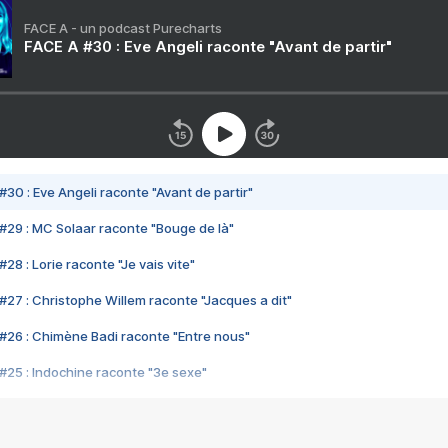
FACE A - un podcast Purecharts
FACE A #30 : Eve Angeli raconte "Avant de partir"
#30 : Eve Angeli raconte "Avant de partir"
#29 : MC Solaar raconte "Bouge de là"
28 : Lorie raconte "Je vais vite"
#27 : Christophe Willem raconte "Jacques a dit"
#26 : Chimène Badi raconte "Entre nous"
#25 : Indochine raconte "3e sexe"
#24 : Zaho raconte "C'est chelou"
#23 : Patrick Bruel raconte "Au café des délices"