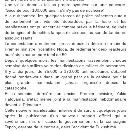
Une vieille dame a fait sa propre synthèse sur une pancarte:
"Sécurité pour 100.000 ans... s'il n'y pas de nucléaire".
A la nuit tombée, les quelques forces de police présentes autour
du parlement ont vite été débordées par la foule et les
manifestants ont pu encercler comme prévu le bâtiment, équipés
de bougies et de petites lampes électriques, au son de tambours
assourdissants.
La contestation a nettement grossi depuis la décision en juin du
Premier ministre, Yoshihiko Noda, de redémarrer deux réacteurs
nucléaires sur un parc total de 50.
Depuis quelques mois, les manifestations rassemblent chaque
semaine des milliers voire des dizaines de milliers de personnes.
Il y a dix jours, de 75.000 à 170.000 anti-nucléaires s'étaient
donné rendez-vous dans un grand parc de la capitale pour la
plus grande manifestation jamais organisée depuis la
catastrophe.
Et la semaine dernière, un ancien Premier ministre, Yukio
Hatoyama, s'était même joint à la manifestation hebdomadaire
devant la Primature.
Cette nouvelle manifestation intervient de surcroît quelques jours
après la publication d'un nouveau rapport officiel qui a
sévèrement mis en cause le gouvernement et la compagnie
Tepco, gérante de la centrale, dans l'accident de Fukushima.