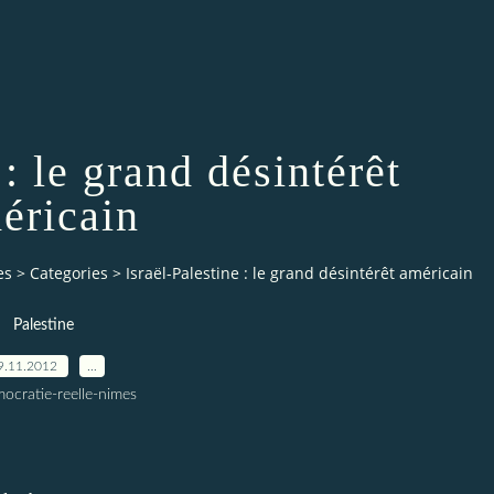
 : le grand désintérêt
éricain
es
>
Categories
>
Israël-Palestine : le grand désintérêt américain
Palestine
9.11.2012
…
ocratie-reelle-nimes