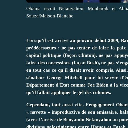
Obama reçoit Netanyahou, Moubarak et Abba
Souza/Maison-Blanche
Lorsqu’il est arrivé au pouvoir début 2009, B
prédécesseurs : ne pas tenter de faire la pai
capital politique (façon Clinton), ne pas appuy
faire des concessions (façon Bush), ne pas s’enga
en tout cas ce qu’il disait avoir compris. Ains
sénateur George Mitchell pour lui servir d’ém
Département d’État comme Joe Biden à la vice-
qu’il fallait appliquer le gel des colonies.
Cependant, tout aussi vite, l’engagement Oba
« navette » improductive de son émissaire, bal
(avec l’arrive de Benyamin Netanyahou au pouv
divisions palestiniennes entre Hamas et Fatah. D