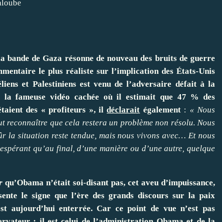
aloube
 la bande de Gaza résonne de nouveau des bruits de guerre
mmentaire le plus réaliste sur l’implication des États-Unis
iens et Palestiniens est venu de l’adversaire défait à la
s la fameuse vidéo cachée où il estimait que 47 % des
taient des « profiteurs », il
déclarait
également
:
« Nous
aut reconnaître que cela restera un problème non résolu. Nous
ûr la situation reste tendue, mais nous vivons avec… Et nous
espérant qu’au final, d’une manière ou d’une autre, quelque
r
qu’Obama n’était soi-disant pas, cet aveu d’impuissance,
ésente le signe que l’ère des grands discours sur la paix
 est aujourd’hui enterrée. Car ce point de vue n’est pas
rvateur : il est celui de l’administration Obama et de la