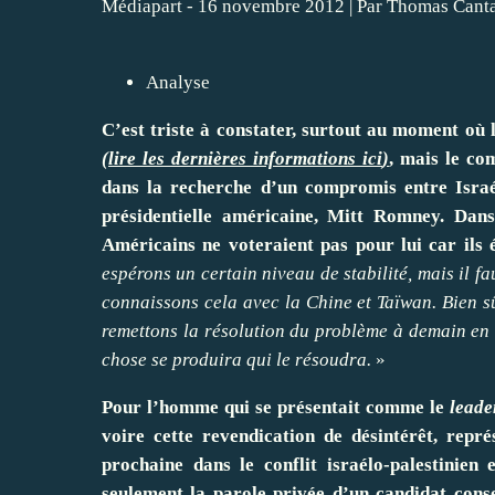
Médiapart - 16 novembre 2012
|
Par
Thomas Cant
Analyse
C’est triste à constater, surtout au moment où
(
lire les dernières informations ici
)
, mais le co
dans la recherche d’un compromis entre Israél
présidentielle américaine, Mitt Romney. Dan
Américains ne voteraient pas pour lui car ils é
espérons un certain niveau de stabilité, mais il f
connaissons cela avec la Chine et Taïwan. Bien s
remettons la résolution du problème à demain en 
chose se produira qui le résoudra.
»
Pour l’homme qui se présentait comme le
leade
voire cette revendication de désintérêt, repr
prochaine dans le conflit israélo-palestinien
seulement la parole privée d’un candidat conse