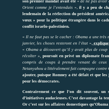
son premier mandat avait été
«
de ne pas avoir 
Orient comme je l’entendais
»,
il y a peu de c
lendemain de la réélection du président américain
vœux » pour la politique étrangère dans le cad
conflit israélo-palestinien.
«
Il ne faut pas se le cacher : Obama a une très 
janvier, les choses resteront en l’état
»,
explique
«
Obama a découvert qu’il y avait plus de coup 
récolter »,
poursuit en privé un diplomate fran
compris de coups à prendre venant de ceux qu
Netanyahou a littéralement fait campagne contre 
ajouter, puisque Romney a été défait et que le
pour les démocrates.
Contrairement ce que l’on dit souvent, un 
d’initiatives audacieuses. C’est davantage la ten
Or c’est sur les affaires domestiques qu’Obama a