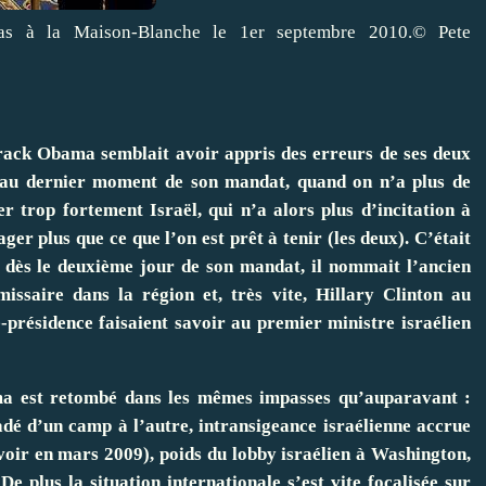
s à la Maison-Blanche le 1er septembre 2010.
© Pete
arack Obama semblait avoir appris des erreurs de ses deux
x au dernier moment de son mandat, quand on n’a plus de
er trop fortement Israël, qui n’a alors plus d’incitation à
ger plus que ce que l’on est prêt à tenir (les deux). C’était
i, dès le deuxième jour de son mandat, il nommait l’ancien
issaire dans la région et, très vite, Hillary Clinton au
présidence faisaient savoir au premier ministre israélien
ma est retombé dans les mêmes impasses qu’auparavant :
adé d’un camp à l’autre, intransigeance israélienne accrue
oir en mars 2009), poids du lobby israélien à Washington,
e plus la situation internationale s’est vite focalisée sur