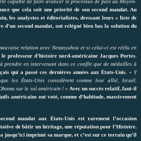
été capable de faire avancer le processus de paix au Moyen-
hance que cela soit une priorité de son second mandat. Au
, les analystes et éditorialistes, dressant leurs « liste de
re d’un second mandat, ont relégué bien bas la solution du
mauvaise relation avec Netanyahou et si celui-ci est réélu en
le professeur d’histoire nord-américaine Jacques Portes
.
à prendre en intervenant dans ce conflit que de médailles à
çais qui a passé ces dernières années aux États-Unis
. «
Y
e les États-Unis considèrent comme leur allié, Israël.
Obama sur le sol américain !
»
Avec un succès relatif, faut-il
s juifs américains ont voté, comme d’habitude, massivement
second mandat aux États-Unis est rarement l’occasion
tative de bâtir un héritage, une réputation pour l’Histoire.
 jusqu’ici imprimé sa marque, et c’est sur ce terrain qu’il