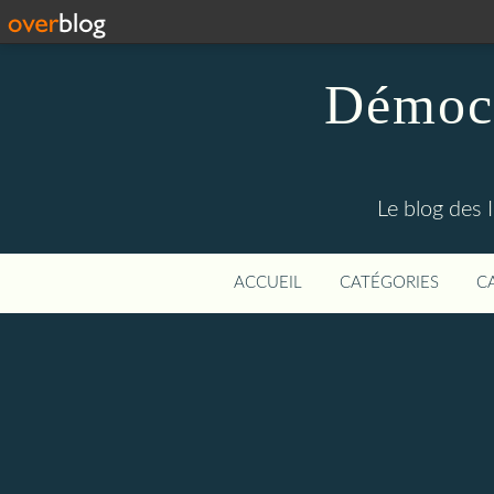
Démocr
Le blog des 
ACCUEIL
CATÉGORIES
C