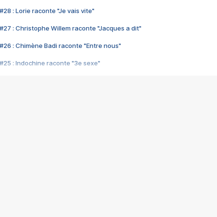
28 : Lorie raconte "Je vais vite"
#27 : Christophe Willem raconte "Jacques a dit"
#26 : Chimène Badi raconte "Entre nous"
#25 : Indochine raconte "3e sexe"
#24 : Zaho raconte "C'est chelou"
#23 : Patrick Bruel raconte "Au café des délices"
#22 : Kyo raconte "Le chemin"
#21 : Nolwenn Leroy raconte "Cassé"
#20 : Patrick Hernandez raconte "Born to be alive"
#19 : Lorie raconte "Près de moi"
#18 : Michael Jones raconte "A nos actes manqués" (avec Jean-Jacque
#17 : Khaled raconte "Aïcha"