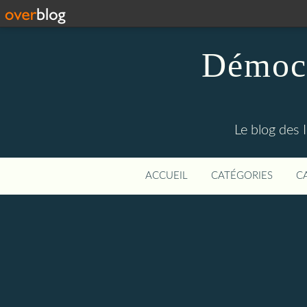
Démocr
Le blog des 
ACCUEIL
CATÉGORIES
C