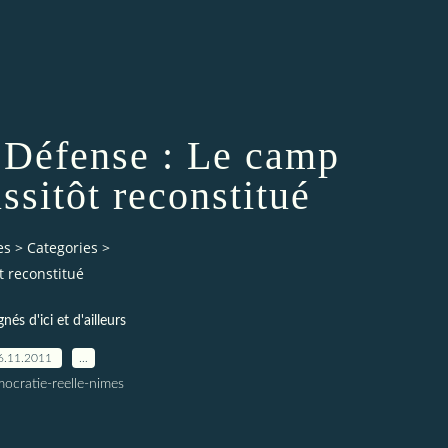
a Défense : Le camp
ssitôt reconstitué
es
>
Categories
>
t reconstitué
gnés d'ici et d'ailleurs
6.11.2011
…
ocratie-reelle-nimes