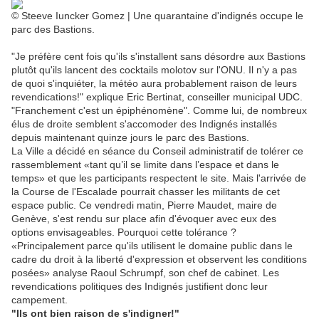
© Steeve Iuncker Gomez | Une quarantaine d'indignés occupe le
parc des Bastions.
"Je préfère cent fois qu'ils s'installent sans désordre aux Bastions
plutôt qu'ils lancent des cocktails molotov sur l'ONU. Il n'y a pas
de quoi s'inquiéter, la météo aura probablement raison de leurs
revendications!" explique Eric Bertinat, conseiller municipal UDC.
"Franchement c'est un épiphénomène". Comme lui, de nombreux
élus de droite semblent s'accomoder des Indignés installés
depuis maintenant quinze jours le parc des Bastions.
La Ville a décidé en séance du Conseil administratif de tolérer ce
rassemblement «tant qu’il se limite dans l’espace et dans le
temps» et que les participants respectent le site. Mais l'arrivée de
la Course de l'Escalade pourrait chasser les militants de cet
espace public. Ce vendredi matin, Pierre Maudet, maire de
Genève, s'est rendu sur place afin d'évoquer avec eux des
options envisageables. Pourquoi cette tolérance ?
«Principalement parce qu'ils utilisent le domaine public dans le
cadre du droit à la liberté d'expression et observent les conditions
posées» analyse Raoul Schrumpf, son chef de cabinet. Les
revendications politiques des Indignés justifient donc leur
campement.
"Ils ont bien raison de s'indigner!"