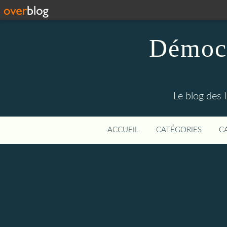
Démocr
Le blog des 
ACCUEIL
CATÉGORIES
C