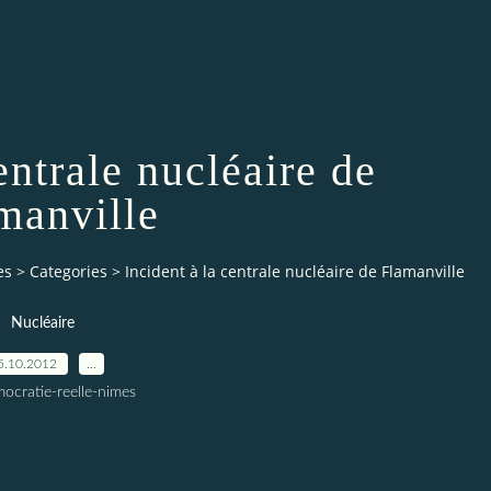
entrale nucléaire de
manville
es
>
Categories
>
Incident à la centrale nucléaire de Flamanville
Nucléaire
5.10.2012
…
ocratie-reelle-nimes