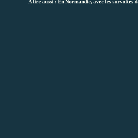
A
lire
aussi :
En Normandie, avec les survoltés de