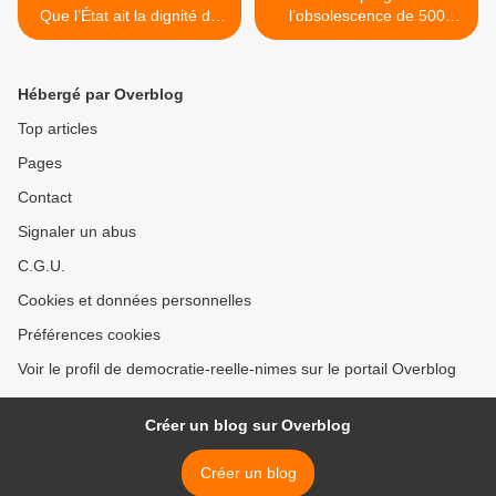
Que l’État ait la dignité de
l’obsolescence de 500
reconnaitre ses erreurs »
millions de PC dans le
monde et un immense
gaspillage écologique >
Hébergé par Overblog
Top articles
Pages
Contact
Signaler un abus
C.G.U.
Cookies et données personnelles
Préférences cookies
Voir le profil de democratie-reelle-nimes sur le portail Overblog
Créer un blog sur Overblog
Créer un blog