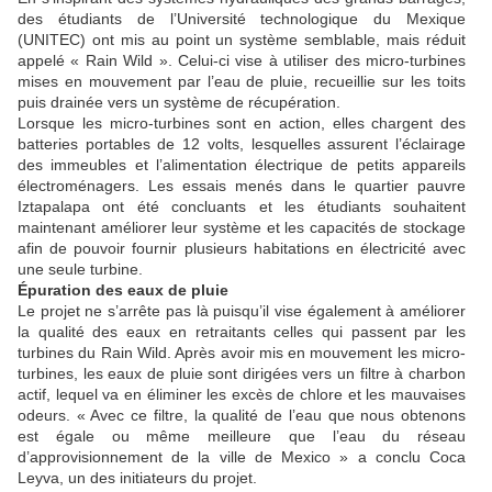
des étudiants de l’Université technologique du Mexique
(UNITEC) ont mis au point un système semblable, mais réduit
appelé « Rain Wild ». Celui-ci vise à utiliser des micro-turbines
mises en mouvement par l’eau de pluie, recueillie sur les toits
puis drainée vers un système de récupération.
Lorsque les micro-turbines sont en action, elles chargent des
batteries portables de 12 volts, lesquelles assurent l’éclairage
des immeubles et l’alimentation électrique de petits appareils
électroménagers. Les essais menés dans le quartier pauvre
Iztapalapa ont été concluants et les étudiants souhaitent
maintenant améliorer leur système et les capacités de stockage
afin de pouvoir fournir plusieurs habitations en électricité avec
une seule turbine.
Épuration des eaux de pluie
Le projet ne s’arrête pas là puisqu’il vise également à améliorer
la qualité des eaux en retraitants celles qui passent par les
turbines du Rain Wild. Après avoir mis en mouvement les micro-
turbines, les eaux de pluie sont dirigées vers un filtre à charbon
actif, lequel va en éliminer les excès de chlore et les mauvaises
odeurs. « Avec ce filtre, la qualité de l’eau que nous obtenons
est égale ou même meilleure que l’eau du réseau
d’approvisionnement de la ville de Mexico » a conclu Coca
Leyva, un des initiateurs du projet.