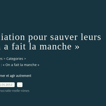
ciation pour sauver leurs
 a fait la manche »
es
>
Categories
>
 : « On a fait la manche »
er et agir autrement
1.01.2013
…
ocratie-reelle-nimes