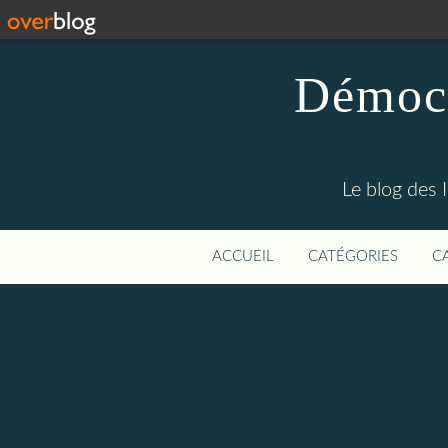
Démocr
Le blog des 
ACCUEIL
CATÉGORIES
C