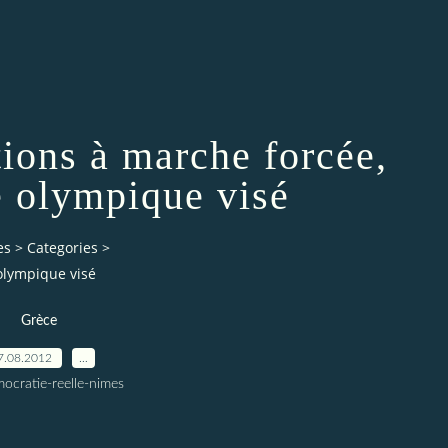
tions à marche forcée,
te olympique visé
es
>
Categories
>
 olympique visé
Grèce
7.08.2012
…
ocratie-reelle-nimes