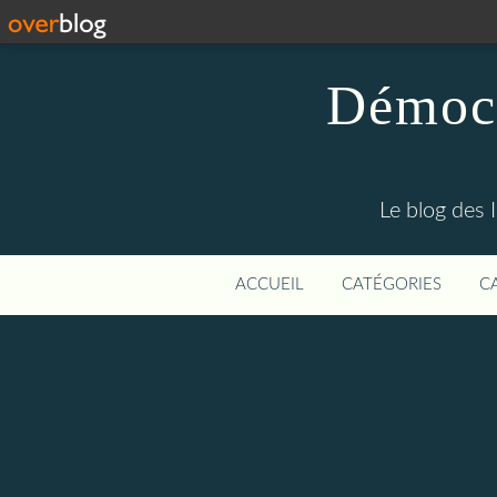
Démocr
Le blog des 
ACCUEIL
CATÉGORIES
C