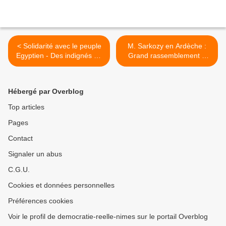
< Solidarité avec le peuple
M. Sarkozy en Ardèche :
Egyptien - Des indignés de
Grand rassemblement à
France, d’Allemagne,
Vallon Pont d’Arc ce mardi
d’Espagne, d’Angleterre, de
20 décembre 2011 >
Suède...ont travaillé
Hébergé par Overblog
ensemble sur un texte de
soutien au peuple Egyptien
Top articles
Pages
Contact
Signaler un abus
C.G.U.
Cookies et données personnelles
Préférences cookies
Voir le profil de democratie-reelle-nimes sur le portail Overblog