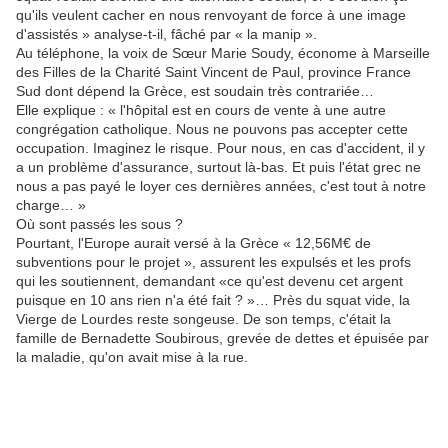
qu'ils veulent cacher en nous renvoyant de force à une image
d'assistés » analyse-t-il, fâché par « la manip ».
Au téléphone, la voix de Sœur Marie Soudy, économe à Marseille
des Filles de la Charité Saint Vincent de Paul, province France
Sud dont dépend la Grèce, est soudain très contrariée…
Elle explique : « l'hôpital est en cours de vente à une autre
congrégation catholique. Nous ne pouvons pas accepter cette
occupation. Imaginez le risque. Pour nous, en cas d'accident, il y
a un problème d'assurance, surtout là-bas. Et puis l'état grec ne
nous a pas payé le loyer ces dernières années, c'est tout à notre
charge… »
Où sont passés les sous ?
Pourtant, l'Europe aurait versé à la Grèce « 12,56M€ de
subventions pour le projet », assurent les expulsés et les profs
qui les soutiennent, demandant «ce qu'est devenu cet argent
puisque en 10 ans rien n'a été fait ? »… Près du squat vide, la
Vierge de Lourdes reste songeuse. De son temps, c'était la
famille de Bernadette Soubirous, grevée de dettes et épuisée par
la maladie, qu'on avait mise à la rue.