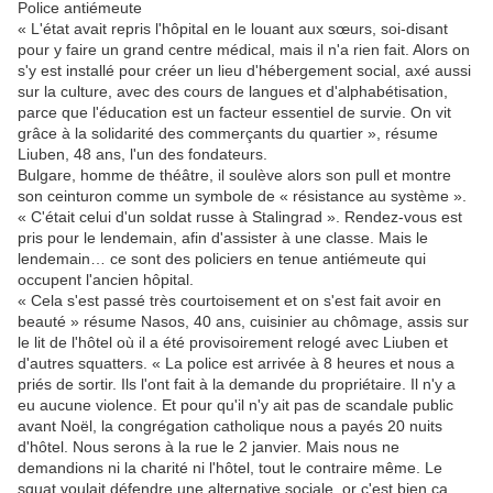
Police antiémeute
« L'état avait repris l'hôpital en le louant aux sœurs, soi-disant
pour y faire un grand centre médical, mais il n'a rien fait. Alors on
s'y est installé pour créer un lieu d'hébergement social, axé aussi
sur la culture, avec des cours de langues et d'alphabétisation,
parce que l'éducation est un facteur essentiel de survie. On vit
grâce à la solidarité des commerçants du quartier », résume
Liuben, 48 ans, l'un des fondateurs.
Bulgare, homme de théâtre, il soulève alors son pull et montre
son ceinturon comme un symbole de « résistance au système ».
« C'était celui d'un soldat russe à Stalingrad ». Rendez-vous est
pris pour le lendemain, afin d'assister à une classe. Mais le
lendemain… ce sont des policiers en tenue antiémeute qui
occupent l'ancien hôpital.
« Cela s'est passé très courtoisement et on s'est fait avoir en
beauté » résume Nasos, 40 ans, cuisinier au chômage, assis sur
le lit de l'hôtel où il a été provisoirement relogé avec Liuben et
d'autres squatters. « La police est arrivée à 8 heures et nous a
priés de sortir. Ils l'ont fait à la demande du propriétaire. Il n'y a
eu aucune violence. Et pour qu'il n'y ait pas de scandale public
avant Noël, la congrégation catholique nous a payés 20 nuits
d'hôtel. Nous serons à la rue le 2 janvier. Mais nous ne
demandions ni la charité ni l'hôtel, tout le contraire même. Le
squat voulait défendre une alternative sociale, or c'est bien ça