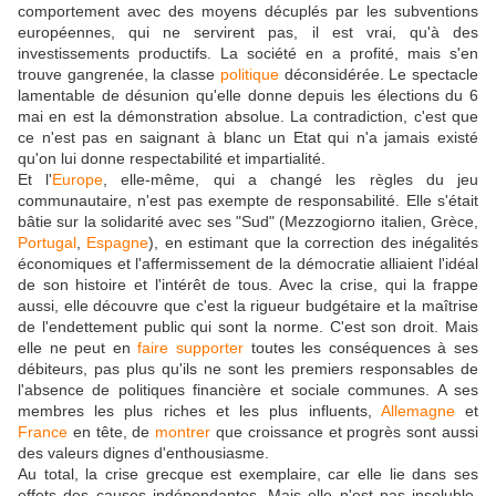
comportement avec des moyens décuplés par les subventions
européennes, qui ne servirent pas, il est vrai, qu'à des
investissements productifs. La société en a profité, mais s'en
trouve gangrenée, la classe
politique
déconsidérée. Le spectacle
lamentable de désunion qu'elle donne depuis les élections du 6
mai en est la démonstration absolue. La contradiction, c'est que
ce n'est pas en saignant à blanc un Etat qui n'a jamais existé
qu'on lui donne respectabilité et impartialité.
Et l'
Europe
, elle-même, qui a changé les règles du jeu
communautaire, n'est pas exempte de responsabilité. Elle s'était
bâtie sur la solidarité avec ses "Sud" (Mezzogiorno italien, Grèce,
Portugal
,
Espagne
), en estimant que la correction des inégalités
économiques et l'affermissement de la démocratie alliaient l'idéal
de son histoire et l'intérêt de tous. Avec la crise, qui la frappe
aussi, elle découvre que c'est la rigueur budgétaire et la maîtrise
de l'endettement public qui sont la norme. C'est son droit. Mais
elle ne peut en
faire
supporter
toutes les conséquences à ses
débiteurs, pas plus qu'ils ne sont les premiers responsables de
l'absence de politiques financière et sociale communes. A ses
membres les plus riches et les plus influents,
Allemagne
et
France
en tête, de
montrer
que croissance et progrès sont aussi
des valeurs dignes d'enthousiasme.
Au total, la crise grecque est exemplaire, car elle lie dans ses
effets des causes indépendantes. Mais elle n'est pas insoluble.