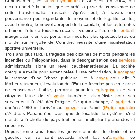
Curieusement, les
Jeux olympiques
à Athènes, en 2004, ont
moins endetté la nation que retardé la prise de conscience de
cette transformation radicale. Après tout, à travers une
gouvernance peu regardante de moyens et de légalité, ce fut,
avec le métro, le nouvel aéroport de la capitale, et les autoroutes
urbaines, l'été de tous les succès : victoire à l'Euro de
football
,
inauguration d'un des ponts maritimes les plus spectaculaires du
monde sur le golfe de Corinthe, réussite d'une manifestation
sportive universelle.
Trois ans plus tard, la tragédie des dizaines de morts pendant les
incendies du Péloponnèse, dans la désorganisation des
services
administratifs, signe un réveil cauchemardesque. La société
grecque est-elle pour autant prête à une refondation, à
accepter
la création d'une "chose publique", et à
payer
pour elle ?
Malheureusement, l'évolution de l'Etat ne favorise pas cette prise
de conscience. Faible, permissif pour les
entreprises
de ses
citoyens faute de s'
investir
lui-même, clientéliste pour ses
serviteurs, il l'a été dès l'origine. Ce qui a changé, à
partir
des
années 1980 et l'arrivée au
pouvoir
du Pasok (
Parti socialiste
)
d'Andréas Papandréou, c'est que de localiste, le système s'est
étendu à l'échelle du pays tout entier, multipliant prébendes et
sinécures.
Depuis trente ans, tous les gouvernements, de droite et de
gauche, qui se sont succédé n'ont fait qu'
amplifier
ce