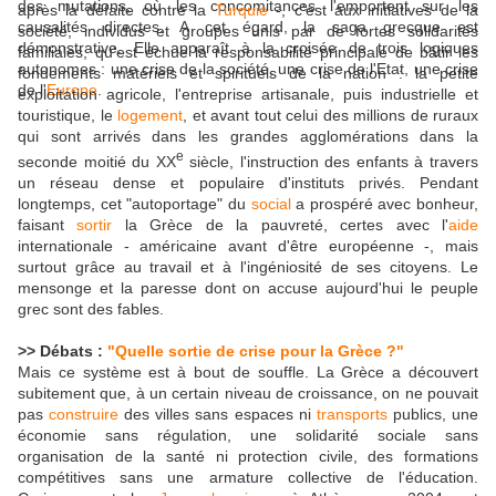
des mutations, où les concomitances l'emportent sur les
après la défaite contre la
Turquie
-, c'est aux initiatives de la
causalités directes. A cet égard, la saga grecque est
société, individus et groupes unis par de fortes solidarités
démonstrative. Elle apparaît à la croisée de trois logiques
familiales, qu'est échue la responsabilité principale de bâtir les
autonomes : une crise de la société, une crise de l'Etat, une crise
fondements matériels et spirituels de la nation : la petite
de l'
Europe
.
exploitation agricole, l'entreprise artisanale, puis industrielle et
touristique, le
logement
, et avant tout celui des millions de ruraux
qui sont arrivés dans les grandes agglomérations dans la
e
seconde moitié du XX
siècle, l'instruction des enfants à travers
un réseau dense et populaire d'instituts privés. Pendant
longtemps, cet "autoportage" du
social
a prospéré avec bonheur,
faisant
sortir
la Grèce de la pauvreté, certes avec l'
aide
internationale - américaine avant d'être européenne -, mais
surtout grâce au travail et à l'ingéniosité de ses citoyens. Le
mensonge et la paresse dont on accuse aujourd'hui le peuple
grec sont des fables.
>> Débats :
"Quelle sortie de crise pour la Grèce ?"
Mais ce système est à bout de souffle. La Grèce a découvert
subitement que, à un certain niveau de croissance, on ne pouvait
pas
construire
des villes sans espaces ni
transports
publics, une
économie sans régulation, une solidarité sociale sans
organisation de la santé ni protection civile, des formations
compétitives sans une armature collective de l'éducation.