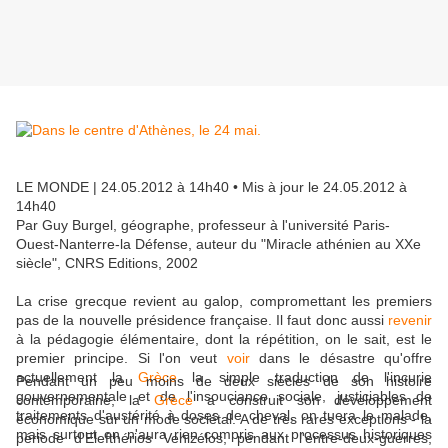
LE MONDE
| 24.05.2012 à 14h40 • Mis à jour le 24.05.2012 à
14h40
Par Guy Burgel, géographe, professeur à l'université Paris-
Ouest-Nanterre-la Défense, auteur du "Miracle athénien au XXe
siècle", CNRS Editions, 2002
La crise grecque revient au galop, compromettant les premiers
pas de la nouvelle présidence française. Il faut donc aussi
revenir
à la pédagogie élémentaire, dont la répétition, on le sait, est le
premier principe. Si l'on veut
voir
dans le désastre qu'offre
actuellement la
Grèce
la simple traduction de l'incurie
Pendant un peu moins de deux siècles de son histoire
gouvernementale et de l'insouciance sociale, justiciables de
contemporaine, la
Grèce
a construit son développement
traitements d'austérité à doses de cheval, on tuera le malade,
économique sur un mode sociétal. A de très rares exceptions - la
mais surtout on n'aura rien compris aux processus historiques
période d'Elefthérios Venizélos, pendant l'entre-deux-guerres,