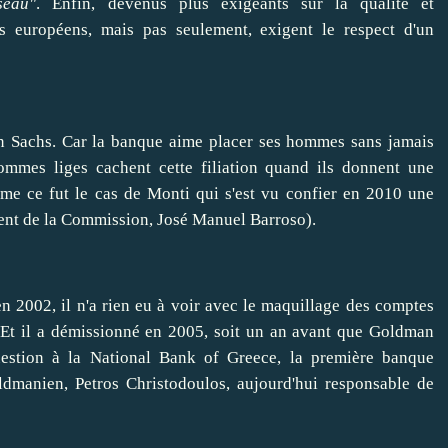
seau"
. Enfin, devenus plus exigeants sur la qualité et
ts européens, mais pas seulement, exigent le respect d'un
an Sachs. Car la banque aime
placer
ses hommes sans jamais
mmes liges cachent cette filiation quand ils donnent une
me ce fut le cas de Monti qui s'est vu
confier
en 2010 une
dent de la Commission,
José Manuel
Barroso).
n 2002, il n'a rien eu à
voir
avec le maquillage des comptes
. Et il a démissionné en 2005, soit un an avant que Goldman
estion à la
National Bank
of Greece, la première banque
dmanien, Petros Christodoulos, aujourd'hui responsable de