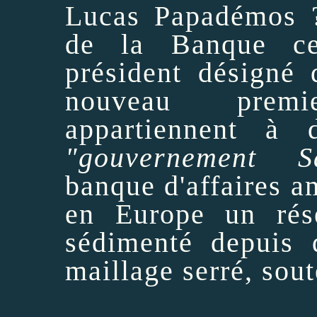
Lucas Papadémos
?
de la Banque cen
président désigné 
nouveau premi
appartiennent à 
"gouvernement S
banque d'affaires am
en Europe un rése
sédimenté depuis 
maillage serré, sou