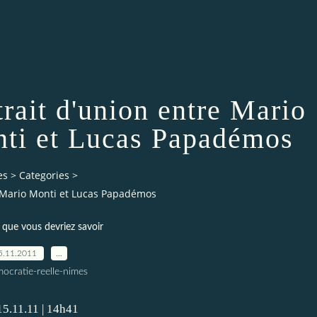
rait d'union entre Mario
ti et Lucas Papadémos
es
>
Categories
>
, Mario Monti et Lucas Papadémos
 que vous devriez savoir
5.11.2011
…
ocratie-reelle-nimes
5.11.11 | 14h41