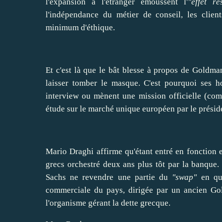
l'expansion à l'étranger émoussent l'
"effet ré
l'indépendance du métier de conseil, les clien
minimum d'éthique.
Et c'est là que le bât blesse à propos de Goldm
laisser
tomber
le masque. C'est pourquoi ses ho
interview ou mènent une mission officielle (com
étude sur le marché unique européen par le prési
Mario Draghi affirme qu'étant entré en fonction e
grecs orchestré deux ans plus tôt par la banque
Sachs ne
revendre
une partie du
"swap"
en qu
commerciale du pays, dirigée par un ancien Gol
l'organisme gérant la dette grecque.