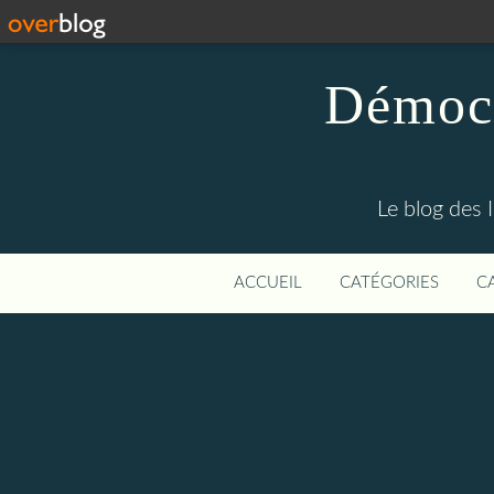
Démocr
Le blog des 
ACCUEIL
CATÉGORIES
C