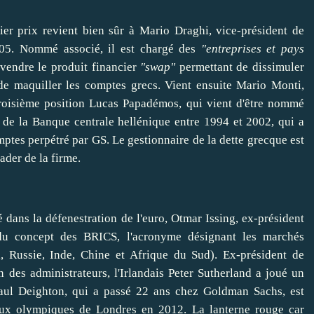
ier prix revient bien sûr à Mario Draghi, vice-président de
05. Nommé associé, il est chargé des
"entreprises et pays
vendre
le produit financier
"swap"
permettant de
dissimuler
 de
maquiller
les comptes grecs. Vient ensuite Mario Monti,
roisième position Lucas Papadémos, qui vient d'
être
nommé
 de la Banque centrale hellénique entre 1994 et 2002, qui a
mptes perpétré par GS. Le gestionnaire de la dette grecque est
rader de la firme.
 dans la défenestration de l'euro,
Otmar Issing
, ex-président
 du concept des BRICS, l'acronyme désignant les marchés
l, Russie, Inde, Chine et Afrique du Sud). Ex-président de
n des administrateurs, l'Irlandais
Peter Sutherland
a joué un
aul Deighton
, qui a passé 22 ans chez Goldman Sachs, est
Jeux olympiques de Londres en 2012. La lanterne rouge car