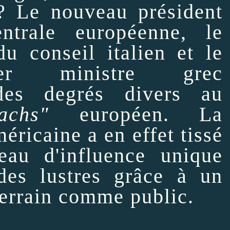
 Le nouveau président
trale européenne, le
du conseil italien et le
er ministre grec
des degrés divers au
achs"
européen. La
éricaine a en effet tissé
au d'influence unique
des lustres grâce à un
terrain comme public.