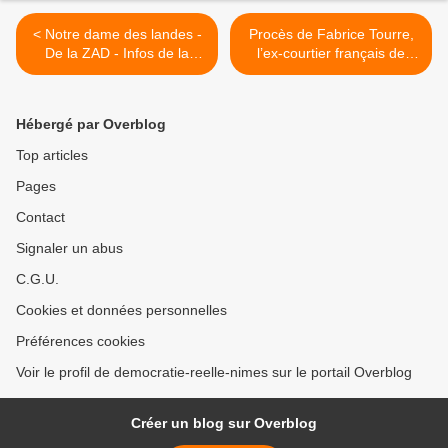
< Notre dame des landes -
Procès de Fabrice Tourre,
De la ZAD - Infos de la
l’ex-courtier français de
semaine du 15 au 22 juillet
Goldman Sachs, doit faire
face seul à la justice
américaine dans l’affaire de
Hébergé par Overblog
«fraude» qui aurait
provoqué la crise financière
Top articles
de 2008 >
Pages
Contact
Signaler un abus
C.G.U.
Cookies et données personnelles
Préférences cookies
Voir le profil de democratie-reelle-nimes sur le portail Overblog
Créer un blog sur Overblog