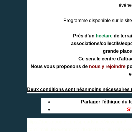
évènem
Programme disponible sur le site
Près d’un
hectare
de terrai
associations/collectifs/ex
grande place
Ce sera le centre d’attra
Nous vous proposons de
nous y rejoindre
po
v
Deux conditions sont néanmoins nécessaires
Partager l’éthique du f
S’
https://docs.google.com/spreadsheet/viewform?
fromEmail=true&formkey=dGdscDAteDNLOE