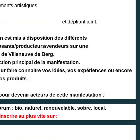
ents artistiques.
 :
http://oui-transition07.org/
et dépliant joint.
n est mis à disposition des différents
posants/producteurs/vendeurs sur une
 de Villeneuve de Berg.
ction principal de la
manifestation
.
ur faire connaitre vos idées, vos expériences ou encore
os produits.
pour devenir acteurs de cette manifestation :
orum : bio, naturel, renouvelable, sobre, local,
inscrire au plus vite sur :
YxNXZYVVNqRDdNUmc6MQ