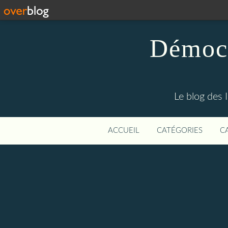
Démocr
Le blog des 
ACCUEIL
CATÉGORIES
C