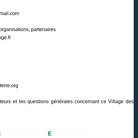
mail.com
 organisations, partenaires
ge.fr
erre.org
teurs et les questions générales concernant ce Village des
E
NERGETIQUE &
E
COLOGIQUE !