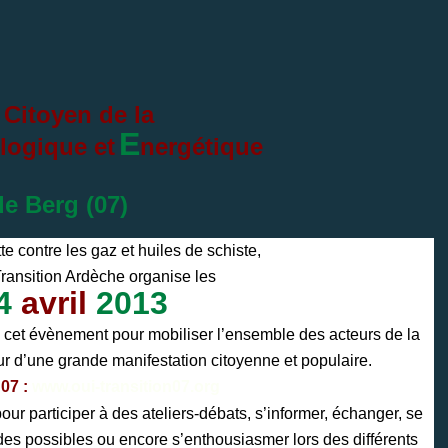
Citoyen
de la
E
logique et
nergétique
de Berg (07)
tte contre les gaz et huiles de schiste,
 Transition Ardèche organise les
4
avril
2013
e de cet évènement pour mobiliser l’ensemble des acteurs de la
ur d’une grande manifestation citoyenne et populaire.
07 :
www.oui-transition07.org
ur participer à des ateliers-débats, s’informer, échanger, se
e des possibles ou encore s’enthousiasmer lors des différents