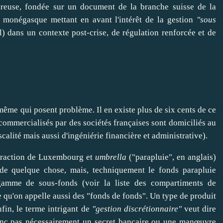
reuse, fondée sur un document de la branche
suisse
de la
 monégasque mettant en avant l'intérêt de la gestion
"sous
l) dans un contexte post-crise, de régulation renforcée et de
-même qui posent problème. Il en existe plus de six cents de ce
 commercialisés par des
société
s françaises sont domiciliés au
scalité mais aussi d'ingéniérie financière et administrative).
traction de Luxembourg et
umbrella
("parapluie", en anglais)
 de quelque chose, mais, techniquement le fonds parapluie
gamme de sous-fonds (
voir
la liste des compartiments de
e qu'on appelle aussi des "fonds de fonds". Un type de produit
nfin, le terme intrigant de
"gestion discrétionnaire"
veut
dire
 donc pas nécessairement un secret bancaire ou une manœuvre