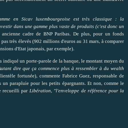
me en Sicav luxembourgeoise est très classique : la
nvestir
dans une gamme plus vaste de produits (c'est donc un
 ancienne cadre de BNP Paribas. De plus, pour un fonds
 pas très élevés (902 millions d'euros au 31 mars, à
comparer
ensions d'Etat japonais
, par exemple).
l'a indiqué un porte-parole de la banque, le montant moyen du
Autant
dire
que ça commence plus à
ressembler
à du wealth
lientèle fortunée), commente
Fabrice Guez
, responsable de
as un parapluie pour les petits épargnants. Et non, comme le
 recueilli par
Libération
,
"l'enveloppe de référence pour la