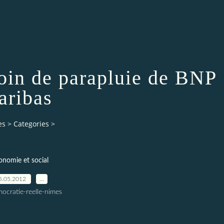
 coin de parapluie de BNP
aribas
es
>
Categories
>
onomie et social
5.05.2012
…
ocratie-reelle-nimes