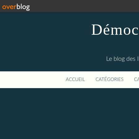
Démocr
Le blog des 
ACCUEIL
CATÉGORIES
C