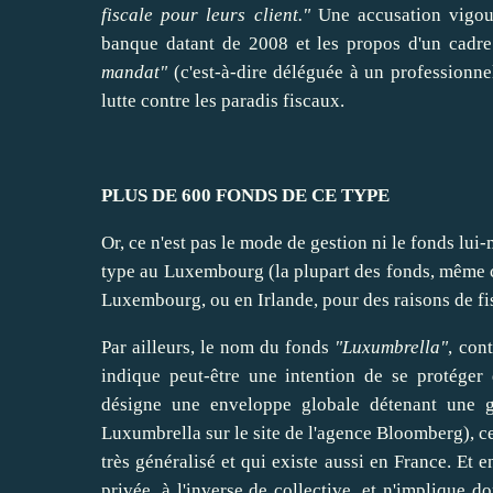
fiscale pour leurs client."
Une accusation vigou
banque datant de 2008 et les propos d'un cadre
mandat"
(c'est-à-dire déléguée à un professionne
lutte contre les paradis fiscaux.
PLUS DE 600 FONDS DE CE TYPE
Or, ce n'est pas le mode de gestion ni le fonds lui
type au Luxembourg (la plupart des fonds, même
Luxembourg, ou en
Irlande
, pour des raisons de fi
Par ailleurs, le nom du fonds
"Luxumbrella"
, con
indique peut-être une intention de se protéger
désigne une enveloppe globale détenant une 
Luxumbrella
sur le site de l'agence Bloomberg), c
très généralisé et qui existe aussi en France. Et e
privée, à l'inverse de collective, et n'implique