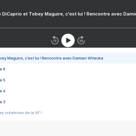
 DiCaprio et Tobey Maguire, c'est lui ! Rencontre avec Dam
bey Maguire, c'est lui ! Rencontre avec Damien Witecka
e 6
e 5
e 4
e 3
s créatrices de la VF !
e 2
e 1