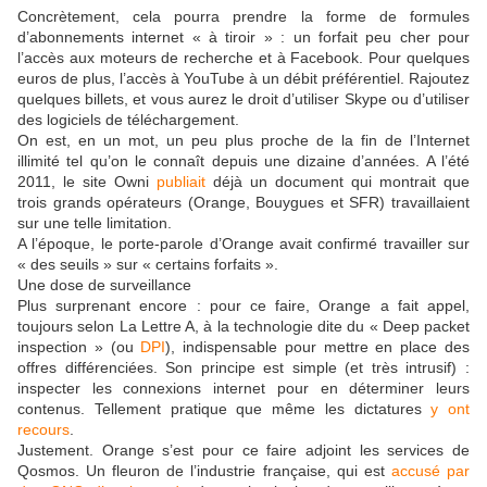
Concrètement, cela pourra prendre la forme de formules
d’abonnements internet « à tiroir » : un forfait peu cher pour
l’accès aux moteurs de recherche et à Facebook. Pour quelques
euros de plus, l’accès à YouTube à un débit préférentiel. Rajoutez
quelques billets, et vous aurez le droit d’utiliser Skype ou d’utiliser
des logiciels de téléchargement.
On est, en un mot, un peu plus proche de la fin de l’Internet
illimité tel qu’on le connaît depuis une dizaine d’années. A l’été
2011, le site Owni
publiait
déjà un document qui montrait que
trois grands opérateurs (Orange, Bouygues et SFR) travaillaient
sur une telle limitation.
A l’époque, le porte-parole d’Orange avait confirmé travailler sur
« des seuils » sur « certains forfaits ».
Une dose de surveillance
Plus surprenant encore : pour ce faire, Orange a fait appel,
toujours selon La Lettre A, à la technologie dite du « Deep packet
inspection » (ou
DPI
), indispensable pour mettre en place des
offres différenciées. Son principe est simple (et très intrusif) :
inspecter les connexions internet pour en déterminer leurs
contenus. Tellement pratique que même les dictatures
y ont
recours
.
Justement. Orange s’est pour ce faire adjoint les services de
Qosmos. Un fleuron de l’industrie française, qui est
accusé par