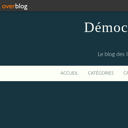
Démocr
Le blog des 
ACCUEIL
CATÉGORIES
C