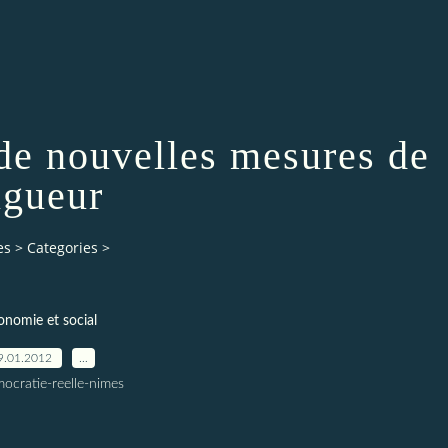
 de nouvelles mesures de
igueur
es
>
Categories
>
onomie et social
9.01.2012
…
ocratie-reelle-nimes