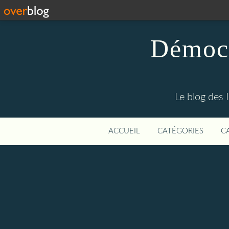
Démocr
Le blog des 
ACCUEIL
CATÉGORIES
C