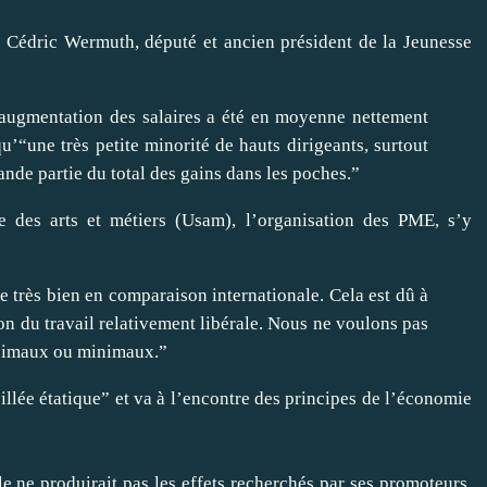
re Cédric Wermuth, député et ancien président de la Jeunesse
’augmentation des salaires a été en moyenne nettement
qu’“une très petite minorité de hauts dirigeants, surtout
ande partie du total des gains dans les poches.”
e des arts et métiers (
Usam
), l’organisation des PME, s’y
 très bien en comparaison internationale. Cela est dû à
tion du travail relativement libérale. Nous ne voulons pas
maximaux ou minimaux.”
pillée étatique” et va à l’encontre des principes de l’économie
 elle ne produirait pas les effets recherchés par ses promoteurs,