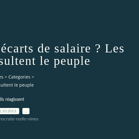
 écarts de salaire ? Les
sultent le peuple
es
>
Categories
>
nsultent le peuple
Ils réagissent
1.10.2013
…
ocratie-reelle-nimes