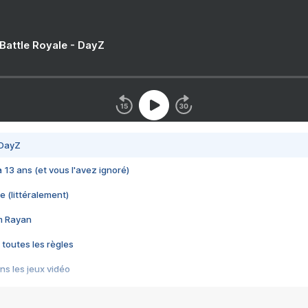
 Battle Royale - DayZ
 DayZ
 a 13 ans (et vous l'avez ignoré)
e (littéralement)
im Rayan
 toutes les règles
s les jeux vidéo
us choquant de Rockstar ? - Le scandale BULLY