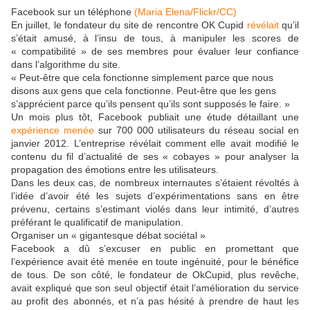
Facebook sur un téléphone
(Maria Elena/Flickr/CC)
En juillet, le fondateur du site de rencontre OK Cupid
révélait
qu’il
s’était amusé, à l’insu de tous, à manipuler les scores de
« compatibilité » de ses membres pour évaluer leur confiance
dans l’algorithme du site.
« Peut-être que cela fonctionne simplement parce que nous
disons aux gens que cela fonctionne. Peut-être que les gens
s’apprécient parce qu’ils pensent qu’ils sont supposés le faire. »
Un mois plus tôt, Facebook publiait une étude détaillant une
expérience menée
sur 700 000 utilisateurs du réseau social en
janvier 2012. L’entreprise révélait comment elle avait modifié le
contenu du fil d’actualité de ses « cobayes » pour analyser la
propagation des émotions entre les utilisateurs.
Dans les deux cas, de nombreux internautes s’étaient révoltés à
l’idée d’avoir été les sujets d’expérimentations sans en être
prévenu, certains s’estimant violés dans leur intimité, d’autres
préférant le qualificatif de manipulation.
Organiser un « gigantesque débat sociétal »
Facebook a dû s’excuser en public en promettant que
l’expérience avait été menée en toute ingénuité, pour le bénéfice
de tous. De son côté, le fondateur de OkCupid, plus revêche,
avait expliqué que son seul objectif était l’amélioration du service
au profit des abonnés, et n’a pas hésité à prendre de haut les