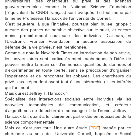
universitaires, des chercheurs du privé et des agences
gouvernementales comme la National Science Foundation
(l’équivalent du CNRS français) sont évoqués. Le tout mené par
le même Professeur Hancock de l’université de Cornell.
C’est peut-être là que l’initiative, pourtant bien huilée, grippe :
aucune des parties ne semble objective sur le sujet, et encore
moins premièrement soucieuse des individus. D’ailleurs, ni
l’Electronic Frontier Foundation, ni aucune association de
défense de la vie privée, n’est mentionnée.
Comme le note le New York Times en introduction de son article,
les universitaires sont particulièrement euphoriques à l’idée de
pouvoir mettre la main sur d’immenses quantités de données et
d’expérimenter en toute liberté, sans se préoccuper d’organiser
l’expérience et de rencontrer les cobayes. Les chercheurs du
privé, eux, répondent avant tout à une hiérarchie et les intérêts
qui l’animent.
Mais qui est Jeffrey T. Hancock ?
Spécialiste des interactions sociales entre individus via les
nouvelles technologies de communication, et créateur
d’algorithmes de détection du mensonge et de l’ironie, Jeffrey T.
Hancock fait quant à lui clairement partie des enthousiastes de la
science comportementale.
Mais ce n’est pas tout. Une autre étude [
PDF
] menée par ce
chercheur au sein de l’Université Cornell, baptisée « Social