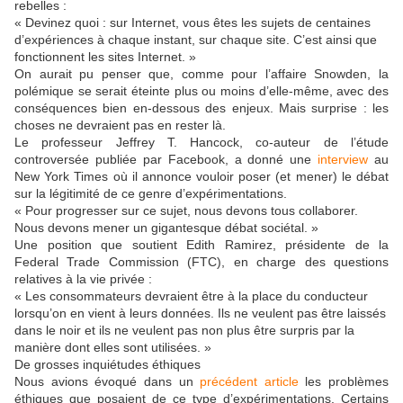
rebelles :
« Devinez quoi : sur Internet, vous êtes les sujets de centaines
d’expériences à chaque instant, sur chaque site. C’est ainsi que
fonctionnent les sites Internet. »
On aurait pu penser que, comme pour l’affaire Snowden, la
polémique se serait éteinte plus ou moins d’elle-même, avec des
conséquences bien en-dessous des enjeux. Mais surprise : les
choses ne devraient pas en rester là.
Le professeur Jeffrey T. Hancock, co-auteur de l’étude
controversée publiée par Facebook, a donné une
interview
au
New York Times où il annonce vouloir poser (et mener) le débat
sur la légitimité de ce genre d’expérimentations.
« Pour progresser sur ce sujet, nous devons tous collaborer.
Nous devons mener un gigantesque débat sociétal. »
Une position que soutient Edith Ramirez, présidente de la
Federal Trade Commission (FTC), en charge des questions
relatives à la vie privée :
« Les consommateurs devraient être à la place du conducteur
lorsqu’on en vient à leurs données. Ils ne veulent pas être laissés
dans le noir et ils ne veulent pas non plus être surpris par la
manière dont elles sont utilisées. »
De grosses inquiétudes éthiques
Nous avions évoqué dans un
précédent article
les problèmes
éthiques que posaient de ce type d’expérimentations. Certains