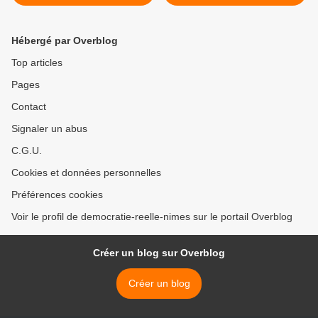
informatiques - Les
allemande en 1953 face au
ampoules électriques déjà
traitement réservé au Tiers
piratables
Monde et à la Grèce >
Hébergé par Overblog
Top articles
Pages
Contact
Signaler un abus
C.G.U.
Cookies et données personnelles
Préférences cookies
Voir le profil de democratie-reelle-nimes sur le portail Overblog
Créer un blog sur Overblog
Créer un blog