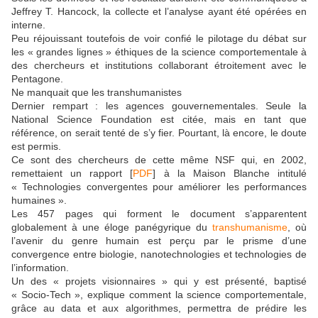
Jeffrey T. Hancock, la collecte et l’analyse ayant été opérées en
interne.
Peu réjouissant toutefois de voir confié le pilotage du débat sur
les « grandes lignes » éthiques de la science comportementale à
des chercheurs et institutions collaborant étroitement avec le
Pentagone.
Ne manquait que les transhumanistes
Dernier rempart : les agences gouvernementales. Seule la
National Science Foundation est citée, mais en tant que
référence, on serait tenté de s’y fier. Pourtant, là encore, le doute
est permis.
Ce sont des chercheurs de cette même NSF qui, en 2002,
remettaient un rapport [
PDF
] à la Maison Blanche intitulé
« Technologies convergentes pour améliorer les performances
humaines ».
Les 457 pages qui forment le document s’apparentent
globalement à une éloge panégyrique du
transhumanisme
, où
l’avenir du genre humain est perçu par le prisme d’une
convergence entre biologie, nanotechnologies et technologies de
l’information.
Un des « projets visionnaires » qui y est présenté, baptisé
« Socio-Tech », explique comment la science comportementale,
grâce au data et aux algorithmes, permettra de prédire les