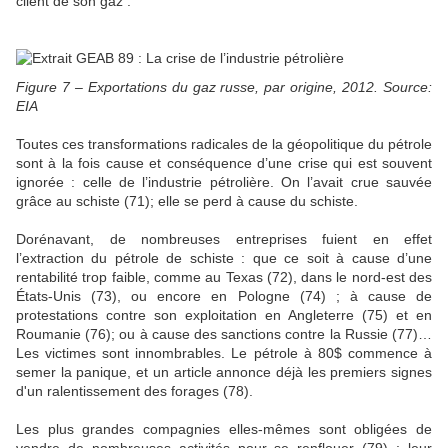
client de son gaz .
Figure 7 – Exportations du gaz russe, par origine, 2012. Source:
EIA
Toutes ces transformations radicales de la géopolitique du pétrole
sont à la fois cause et conséquence d’une crise qui est souvent
ignorée : celle de l’industrie pétrolière. On l’avait crue sauvée
grâce au schiste (71); elle se perd à cause du schiste.
Dorénavant, de nombreuses entreprises fuient en effet
l’extraction du pétrole de schiste : que ce soit à cause d’une
rentabilité trop faible, comme au Texas (72), dans le nord-est des
États-Unis (73), ou encore en Pologne (74) ; à cause de
protestations contre son exploitation en Angleterre (75) et en
Roumanie (76); ou à cause des sanctions contre la Russie (77)…
Les victimes sont innombrables. Le pétrole à 80$ commence à
semer la panique, et un article annonce déjà les premiers signes
d'un ralentissement des forages (78).
Les plus grandes compagnies elles-mêmes sont obligées de
vendre de nombreuses activités pour se renflouer (79) ; leur