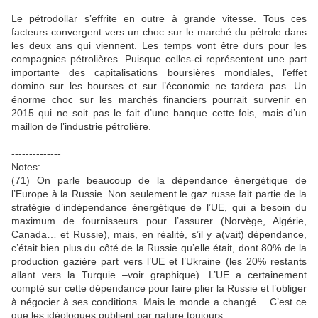
Le pétrodollar s’effrite en outre à grande vitesse. Tous ces
facteurs convergent vers un choc sur le marché du pétrole dans
les deux ans qui viennent. Les temps vont être durs pour les
compagnies pétrolières. Puisque celles-ci représentent une part
importante des capitalisations boursières mondiales, l’effet
domino sur les bourses et sur l’économie ne tardera pas. Un
énorme choc sur les marchés financiers pourrait survenir en
2015 qui ne soit pas le fait d’une banque cette fois, mais d’un
maillon de l’industrie pétrolière.
--------------
Notes:
(71) On parle beaucoup de la dépendance énergétique de
l’Europe à la Russie. Non seulement le gaz russe fait partie de la
stratégie d’indépendance énergétique de l’UE, qui a besoin du
maximum de fournisseurs pour l’assurer (Norvège, Algérie,
Canada… et Russie), mais, en réalité, s’il y a(vait) dépendance,
c’était bien plus du côté de la Russie qu’elle était, dont 80% de la
production gazière part vers l’UE et l’Ukraine (les 20% restants
allant vers la Turquie –voir graphique). L’UE a certainement
compté sur cette dépendance pour faire plier la Russie et l’obliger
à négocier à ses conditions. Mais le monde a changé… C’est ce
que les idéologues oublient par nature toujours.