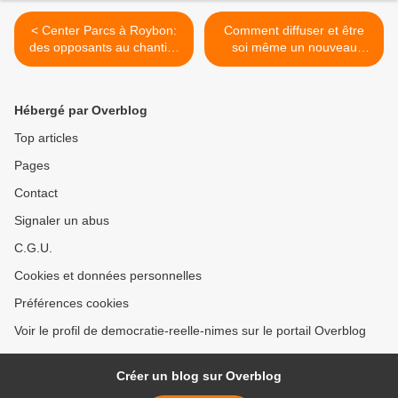
< Center Parcs à Roybon:
Comment diffuser et être
des opposants au chantier
soi même un nouveau
s’installent sur place
"médias pour les nuls" ?
Pour les automédias et
toute personnes ayant un
Hébergé par Overblog
smartphone qui ont envie
de mettre leur appareils
Top articles
mobiles au service de tous
Pages
>
Contact
Signaler un abus
C.G.U.
Cookies et données personnelles
Préférences cookies
Voir le profil de democratie-reelle-nimes sur le portail Overblog
Créer un blog sur Overblog