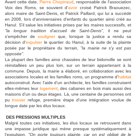
Avant cette date,
Pierre Chopinaud
, responsable de l'association
Voix des Roms, se souvient d'
avoir
croisé Patrick Braouezec,
alors maire de Saint-Denis, et Patrick Paillard, qui lui a succédé
en 2008, lors d'anniversaires d'enfants du quartier ainsi créé au
Hanul. S'il salue les initiatives prises par les maires successifs, et
"la longue tradition d'accueil de Saint-Denis"
, il ne peut
s'empêcher de
souligner
que, lorsque la justice a rendu sa
décision d'
expulser
le quartier du Hanul, à la suite de la plainte
posée par le propriétaire du terrain,
"la mairie ne s'y est pas
opposée"
.
La plupart des familles ainsi chassées de leur bidonville se sont
réinstallées un peu plus loin, sur un terrain appartenant à la
commune. Depuis, la mairie a élaboré, en collaboration avec les
associations locales et les familles roms, un programme d'
habitat
autoconstruit. Avec l'aide d'un architecte, les familles construisent
elles-mêmes leur
logement
, des cabanes en bois mais aussi des
maisons d'un ou deux étages. Là, une centaine de personnes ont
pu
trouver
refuge, première étape d'une intégration voulue de
longue date par les élus locaux.
DES PRESSIONS MULTIPLES
Malgré toutes ces initiatives, les élus locaux se retrouvent dans
une impasse juridique qui mène presque systématiquement à
l'expulsion.
"On porte toujours plainte, car on est obligé de le