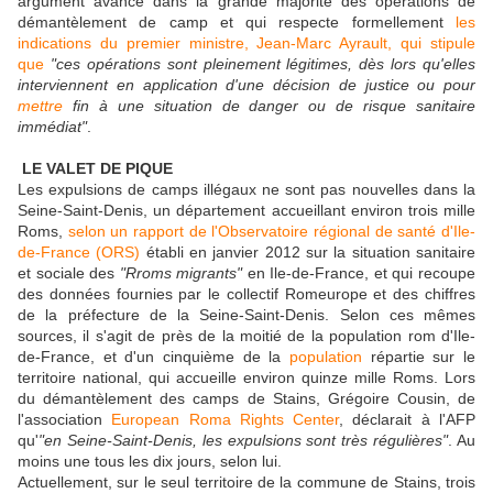
argument avancé dans la grande majorité des opérations de
démantèlement de camp et qui respecte formellement
les
indications du premier ministre, Jean-Marc Ayrault, qui stipule
que
"ces opérations sont pleinement légitimes, dès lors qu'elles
interviennent en application d'une décision de justice ou pour
mettre
fin à une situation de danger ou de risque sanitaire
immédiat"
.
LE VALET DE PIQUE
Les expulsions de camps illégaux ne sont pas nouvelles dans la
Seine-Saint-Denis, un département accueillant environ trois mille
Roms,
selon un rapport de l'Observatoire régional de santé d'Ile-
de-France (ORS)
établi en janvier 2012 sur la situation sanitaire
et sociale des
"Rroms migrants"
en Ile-de-France, et qui recoupe
des données fournies par le collectif Romeurope et des chiffres
de la préfecture de la Seine-Saint-Denis. Selon ces mêmes
sources, il s'agit de près de la moitié de la population rom d'Ile-
de-France, et d'un cinquième de la
population
répartie sur le
territoire national, qui accueille environ quinze mille Roms. Lors
du démantèlement des camps de Stains, Grégoire Cousin, de
l'association
European Roma
Rights Center
, déclarait à l'AFP
qu'
"en Seine-Saint-Denis, les expulsions sont très régulières"
. Au
moins une tous les dix jours, selon lui.
Actuellement, sur le seul territoire de la commune de Stains, trois