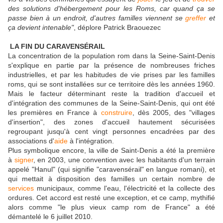
des solutions d'hébergement pour les Roms, car quand ça se
passe bien à un endroit, d'autres familles viennent se
greffer
et
ça devient intenable"
, déplore Patrick Braouezec
LA FIN DU CARAVENSÉRAIL
La concentration de la population rom dans la Seine-Saint-Denis
s'explique en partie par la présence de nombreuses friches
industrielles, et par les habitudes de vie prises par les familles
roms, qui se sont installées sur ce territoire dès les années 1960.
Mais le facteur déterminant reste la tradition d'accueil et
d'intégration des communes de la Seine-Saint-Denis, qui ont été
les premières en France à
construire
, dès 2005, des "villages
d'insertion", des zones d'accueil hautement sécurisées
regroupant jusqu'à cent vingt personnes encadrées par des
associations d'
aide
à l'intégration.
Plus symbolique encore, la ville de Saint-Denis a été la première
à
signer
, en 2003, une convention avec les habitants d'un terrain
appelé "Hanul" (qui signifie "caravensérail" en langue romani), et
qui mettait à disposition des familles un certain nombre de
services
municipaux, comme l'eau, l'électricité et la collecte des
ordures. Cet accord est resté une exception, et ce camp, mythifié
alors comme "le plus vieux camp rom de France" a été
démantelé le 6 juillet 2010.