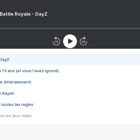
 Battle Royale - DayZ
 DayZ
 a 13 ans (et vous l'avez ignoré)
e (littéralement)
im Rayan
 toutes les règles
s les jeux vidéo
us choquant de Rockstar ? - Le scandale BULLY
e plus moche de Steam