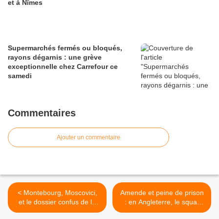
et à Nîmes
Supermarchés fermés ou bloqués,
rayons dégarnis : une grève
exceptionnelle chez Carrefour ce
samedi
Commentaires
Ajouter un commentaire
< Montebourg, Moscovici,
Amende et peine de prison
et le dossier confus de la
: en Angleterre, le squat
BPI
devient un délit >