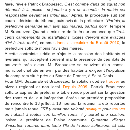
faire
, révèle Patrick Braouezec.
C'est comme dans un squat non
dénoncé à la police : si jamais il y a un incendie, la mairie est
responsable devant les tribunaux."
Après, la procédure suit son
cours : décision du tribunal, puis avis de la préfecture.
"Parfois, la
préfecture demande leur avis aux maires, parfois non"
, tempère
M. Braouezec. Quand le ministre de l'intérieur annonce que
"trois
cents campements ou installations illicites devront être évacués
d'ici à trois mois"
, comme
dans la circulaire du 5 août 2010
, la
préfecture sollicite moins l'avis des maires.
A cette contrainte juridique s'ajoute la pression des habitants et
riverains, qui acceptent souvent mal la présence de ces îlots de
pauvreté près d'eux. M. Braouezec se souvient d'un conseil
municipal chahuté en avril par des habitants exigeant l'expulsion
du camp rom situé près du Stade de France, à Saint-Denis.
Pour MM. Beaumale et Braouezec, la solution doit se
trouver
au
niveau régional et non local.
Depuis 2009
, Patrick Braouezec
sollicite auprès du préfet une table ronde portant sur la question
des roms et de leur intégration. Après une première proposition
de rencontre le 13 juillet à 18 heures, la réunion a été reportée
mais jamais tenue.
"S'il y avait une volonté
politique
pour
trouver
un habitat à toutes ces familles roms, il y aurait une solution
,
insiste le président de Plaine commune.
Quarante villages
d'insertion répartis dans toute l'Ile-de-France suffiraient. Et cela