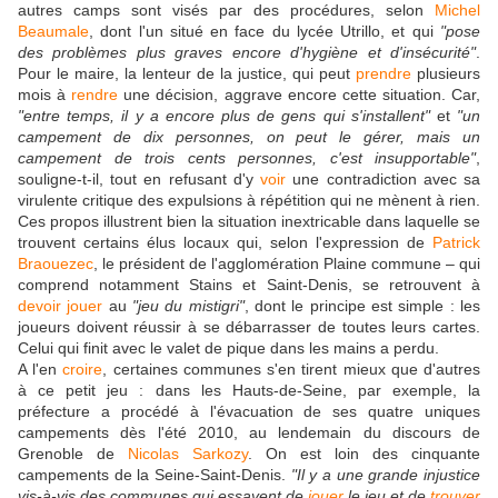
autres camps sont visés par des procédures, selon
Michel
Beaumale
, dont l'un situé en face du lycée Utrillo, et qui
"pose
des problèmes plus graves encore d'hygiène et d'insécurité"
.
Pour le maire, la lenteur de la justice, qui peut
prendre
plusieurs
mois à
rendre
une décision, aggrave encore cette situation. Car,
"entre temps, il y a encore plus de gens qui s'installent"
et
"un
campement de dix personnes, on peut le gérer, mais un
campement de trois cents personnes, c'est insupportable"
,
souligne-t-il, tout en refusant d'y
voir
une contradiction avec sa
virulente critique des expulsions à répétition qui ne mènent à rien.
Ces propos illustrent bien la situation inextricable dans laquelle se
trouvent certains élus locaux qui, selon l'expression de
Patrick
Braouezec
, le président de l'agglomération Plaine commune – qui
comprend notamment Stains et Saint-Denis, se retrouvent à
devoir
jouer
au
"jeu du mistigri"
, dont le principe est simple : les
joueurs doivent réussir à se débarrasser de toutes leurs cartes.
Celui qui finit avec le valet de pique dans les mains a perdu.
A l'en
croire
, certaines communes s'en tirent mieux que d'autres
à ce petit jeu : dans les Hauts-de-Seine, par exemple, la
préfecture a procédé à l'évacuation de ses quatre uniques
campements dès l'été 2010, au lendemain du discours de
Grenoble de
Nicolas Sarkozy
. On est loin des cinquante
campements de la Seine-Saint-Denis.
"Il y a une grande injustice
vis-à-vis des communes qui essayent de
jouer
le jeu et de
trouver