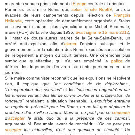
migrantes venues principalement d'
Europe
centrale et orientale.
Parmi les trois mille Roms qui,
selon le site Rue89
, ont été
évacués de leurs campements depuis l'élection de
François
Hollande
, cette opération de démantèlement organisée à Stains
est devenue d'autant plus symbolique que Michel Beaumale,
maire (PCF) de la ville depuis 1996,
avait signé le 15 mars 2012
,
à l'instar de douze autres maires de la Seine-Saint-Denis, un
arrêté anti-expulsion afin d'
alerter
l'opinion publique et le
gouvernement sur la situation des Roms expulsés sans solution
de relogement à moyen ou court termes. Une cérémonie plus
symbolique qu'effective, qui n'a pas empêché la
police
de
détruire les logements d'environ six cents personnes en une
journée.
Si le maire communiste reconnaît que les expulsions ne résolvent
rien, il explique que
"les conditions de vie déplorables"
,
"l'exaspération des riverains"
et les
"nuisances engendrées par
les fumées venant des fils de cuivre brûlés et la prolifération de
rongeurs"
rendaient la situation intenable.
"L'expulsion entraîne
un regain de précarité pour les Roms, on ne fait que déplacer le
problème d'une ville à l'autre. Mais on ne peut pas se
contenter
d'
accepter
le statu quo dû à la présence de ces camps"
,
argumente M. Beaumale, avant de renchérir :
"On ne peut pas
accepter
les bidonvilles, c'est une question de sécurité."
Un