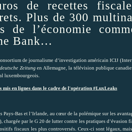
euros de
recettes
fiscal
rets. Plus de 300 multin
tars de l’économie com
sche Bank…
onsortium de journalisme d’investigation américain ICIJ
(Inte
deutsche Zeitung
en Allemagne
,
la télévision publique canadi
cal luxembourgeois.
s mis en lignes dans le cadre de l'opération #LuxLeaks
es
Pays-Bas
et l’
Irlande
, au cœur de la polémique sur les avant
, chargée par le G 20 de
lutter
contre les pratiques d’évasion fis
sitifs fiscaux les plus controversés. Ceux-ci sont légaux, mais j