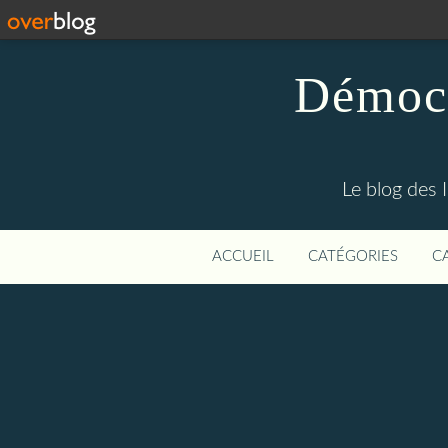
Démocr
Le blog des 
ACCUEIL
CATÉGORIES
C