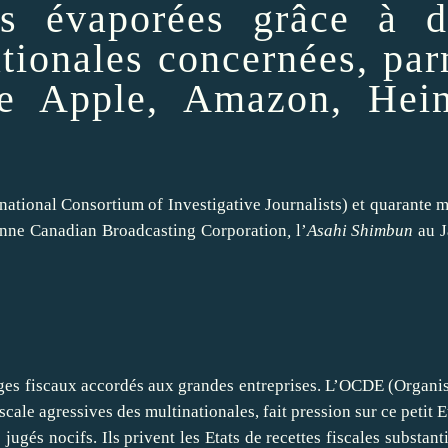
es évaporées grâce à d
ationales concernées, pa
me
Apple
,
Amazon
, Hein
rnational Consortium of Investigative Journalists)
et quarante
m
enne Canadian Broadcasting Corporation
,
l’
Asahi Shimbun
au
ages fiscaux accordés aux grandes
entreprises
. L’OCDE (Organis
cale agressives des multinationales, fait pression sur ce petit E
ugés nocifs. Ils privent les Etats de recettes fiscales substanti