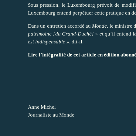
Sous pression, le Luxembourg prévoit de
modifi
Luxembourg entend
perpétuer
cette pratique en d
Dans un entretien accordé au
Monde
, le ministre 
patrimoine [du Grand-Duché]
»
e
t qu’il entend l
est indispensable »
, dit-il.
Lire l’inté
gralit
é de cet article en édition abonné
Anne Michel
Journaliste au Monde